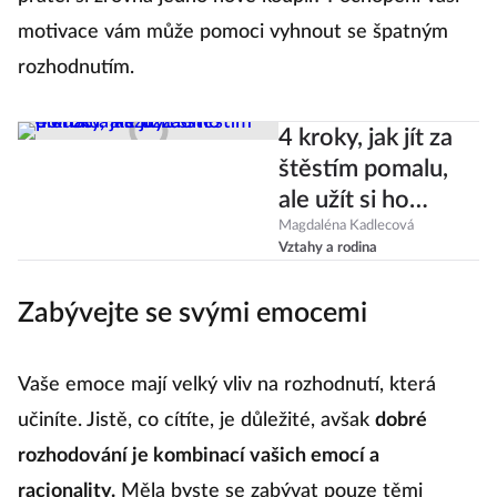
motivace vám může pomoci vyhnout se špatným
rozhodnutím.
4 kroky, jak jít za
štěstím pomalu,
ale užít si ho
dlouze a každý den
Magdaléna Kadlecová
Vztahy a rodina
Zabývejte se svými emocemi
Vaše emoce mají velký vliv na rozhodnutí, která
učiníte. Jistě, co cítíte, je důležité, avšak
dobré
rozhodování je kombinací vašich emocí a
racionality.
Měla byste se zabývat pouze těmi