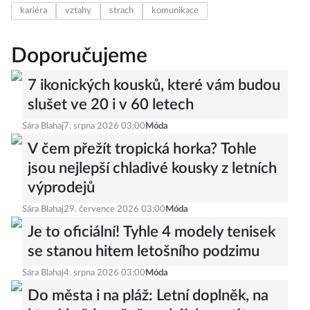
kariéra
vztahy
strach
komunikace
Doporučujeme
7 ikonických kousků, které vám budou
slušet ve 20 i v 60 letech
Sára Blahaj
7. srpna 2026 03:00
Móda
V čem přežít tropická horka? Tohle
jsou nejlepší chladivé kousky z letních
výprodejů
Sára Blahaj
29. července 2026 03:00
Móda
Je to oficiální! Tyhle 4 modely tenisek
se stanou hitem letošního podzimu
Sára Blahaj
4. srpna 2026 03:00
Móda
Do města i na pláž: Letní doplněk, na