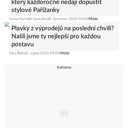
který každoročně nedají dopustit
stylové Pařížanky
Ivona Horváth Souralová
8. července 2024 03:00
Móda
Plavky z výprodejů na poslední chvíli?
Našli jsme ty nejlepší pro každou
postavu
Sára Blahaj
5. srpna 2026 03:00
Móda