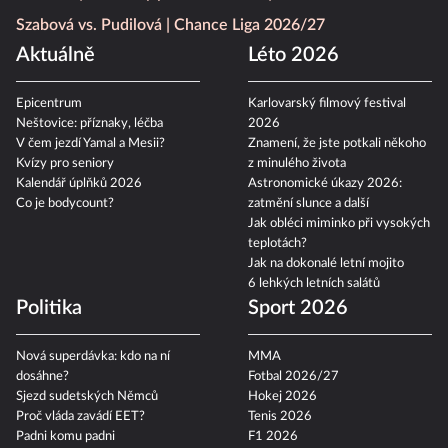
Szabová vs. Pudilová
Chance Liga 2026/27
Aktuálně
Léto 2026
Epicentrum
Karlovarský filmový festival
Neštovice: příznaky, léčba
2026
V čem jezdí Yamal a Mesii?
Znamení, že jste potkali někoho
Kvízy pro seniory
z minulého života
Kalendář úplňků 2026
Astronomické úkazy 2026:
Co je bodycount?
zatmění slunce a další
Jak obléci miminko při vysokých
teplotách?
Jak na dokonalé letní mojito
6 lehkých letních salátů
Politika
Sport 2026
Nová superdávka: kdo na ní
MMA
dosáhne?
Fotbal 2026/27
Sjezd sudetských Němců
Hokej 2026
Proč vláda zavádí EET?
Tenis 2026
Padni komu padni
F1 2026