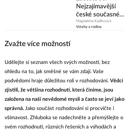
Nejzajímavější
české současné
spisovatelky a
Magdaléna Kadlecová
Vztahy a rodina
knihy, co nás baví
Zvažte více možností
Udělejte si seznam všech svých možností, bez
ohledu na to, jak směšné se vám zdají. Vaše
podvědomí hraje důležitou roli v rozhodování.
Vědci
zjistili, že většina rozhodnutí, která činíme, jsou
založena na naší nevědomé mysli a často se jeví jako
správná.
Jako součást rozhodování si procvičte i
všímavost. Zhluboka se nadechněte a přemýšlejte o
svém rozhodnutí, různých řešeních a výhodách a