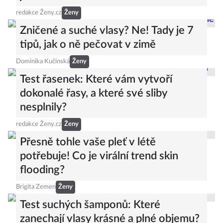
redakce Ženy.cz
Ženy
Zničené a suché vlasy? Ne! Tady je 7
tipů, jak o ně pečovat v zimě
Dominika Kučinská
Ženy
Test řasenek: Které vám vytvoří
dokonalé řasy, a které své sliby
nesplnily?
redakce Ženy.cz
Ženy
Přesně tohle vaše pleť v létě
potřebuje! Co je virální trend skin
flooding?
Brigita Zemen
Ženy
Test suchých šamponů: Které
zanechají vlasy krásné a plné objemu?