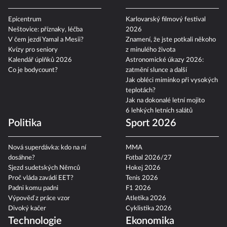
Epicentrum
Karlovarský filmový festival
Neštovice: příznaky, léčba
2026
V čem jezdí Yamal a Mesii?
Znamení, že jste potkali někoho
Kvízy pro seniory
z minulého života
Kalendář úplňků 2026
Astronomické úkazy 2026:
Co je bodycount?
zatmění slunce a další
Jak obléci miminko při vysokých
teplotách?
Jak na dokonalé letní mojito
6 lehkých letních salátů
Politika
Sport 2026
Nová superdávka: kdo na ní
MMA
dosáhne?
Fotbal 2026/27
Sjezd sudetských Němců
Hokej 2026
Proč vláda zavádí EET?
Tenis 2026
Padni komu padni
F1 2026
Výpověď z práce vzor
Atletika 2026
Divoký kačer
Cyklistika 2026
Technologie
Ekonomika