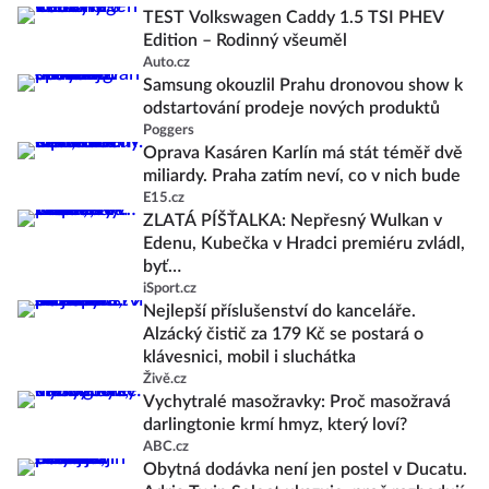
TEST Volkswagen Caddy 1.5 TSI PHEV
Edition – Rodinný všeuměl
Auto.cz
Samsung okouzlil Prahu dronovou show k
odstartování prodeje nových produktů
Poggers
Oprava Kasáren Karlín má stát téměř dvě
miliardy. Praha zatím neví, co v nich bude
E15.cz
ZLATÁ PÍŠŤALKA: Nepřesný Wulkan v
Edenu, Kubečka v Hradci premiéru zvládl,
byť…
iSport.cz
Nejlepší příslušenství do kanceláře.
Alzácký čistič za 179 Kč se postará o
klávesnici, mobil i sluchátka
Živě.cz
Vychytralé masožravky: Proč masožravá
darlingtonie krmí hmyz, který loví?
ABC.cz
Obytná dodávka není jen postel v Ducatu.