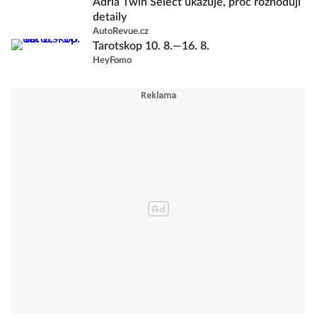
Adria Twin Select ukazuje, proč rozhodují
detaily
AutoRevue.cz
Tarotskop 10. 8.—16. 8.
HeyFomo