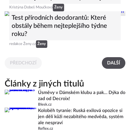
Kristýna Dobeš Moučková
Ženy
Test přírodních deodorantů: Které
obstály během nejteplejšího týdne
roku?
redakce Ženy.cz
Ženy
PŘEDCHOZÍ
DALŠÍ
Články z jiných titulů
Úsměvy v Dámském klubu a pak… Dýka do
zad od Decroix!
Blesk.cz
Koloběh tyranie: Ruská exilová opozice si
jen dělí kůži nezabitého medvěda, systém
ale nespraví
Reflex.cz