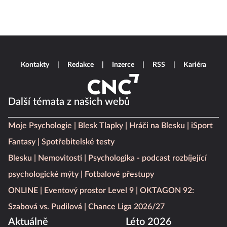
Kontakty
Redakce
Inzerce
RSS
Kariéra
Další témata z našich webů
Moje Psychologie
Blesk Tlapky
Hráči na Blesku
iSport
Fantasy
Spotřebitelské testy
Blesku
Nemovitosti
Psychologika - podcast rozbíjející
psychologické mýty
Fotbalové přestupy
ONLINE
Eventový prostor Level 9
OKTAGON 92:
Szabová vs. Pudilová
Chance Liga 2026/27
Aktuálně
Léto 2026