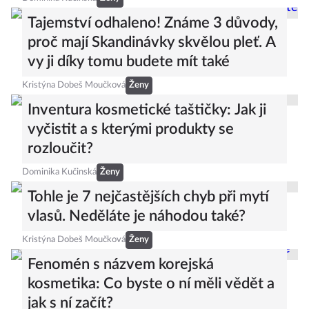
Tajemství odhaleno! Známe 3 důvody,
proč mají Skandinávky skvělou pleť. A
vy ji díky tomu budete mít také
Kristýna Dobeš Moučková
Ženy
Inventura kosmetické taštičky: Jak ji
vyčistit a s kterými produkty se
rozloučit?
Dominika Kučinská
Ženy
Tohle je 7 nejčastějších chyb při mytí
vlasů. Neděláte je náhodou také?
Kristýna Dobeš Moučková
Ženy
Fenomén s názvem korejská
kosmetika: Co byste o ní měli vědět a
jak s ní začít?