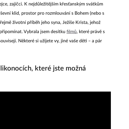
vejce, zajíčci. K nejdůležitějším křesťanským svátkům
 duševní klid, prostor pro rozmlouvání s Bohem (nebo s
zřejmě životní příběh jeho syna, Ježíše Krista, jehož
připomínat. Vybrala jsem desítku
filmů
, které právě s
isejí. Některé si užijete vy, jiné vaše děti – a pár
likonocích, které jste možná