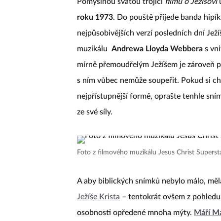
Pomyslnou svatou trojici
filmů o Ježíšovi
u
roku 1973
. Do pouště přijede banda hipí
nejpůsobivějších verzí posledních dní Ježí
muzikálu
Andrewa Lloyda Webbera
s vn
mírně přemoudřelým Ježíšem je zároveň po
s ním vůbec nemůže soupeřit. Pokud si ch
nejpřístupnější formě, oprašte tenhle sní
ze své síly.
Foto z filmového muzikálu Jesus Christ Supers
A aby biblických snímků nebylo málo, měl
Ježíše Krista
– tentokrát ovšem z pohledu 
osobnosti opředené mnoha mýty.
Máří M