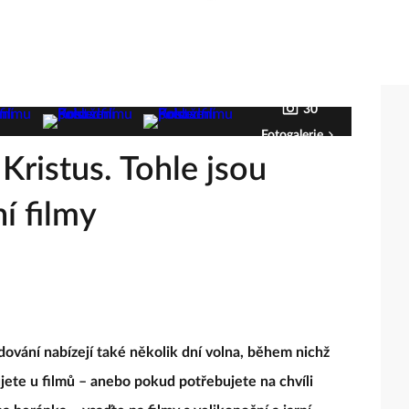
30
Fotogalerie
š Kristus. Tohle jsou
í filmy
ování nabízejí také několik dní volna, během nichž
ete u filmů – anebo pokud potřebujete na chvíli