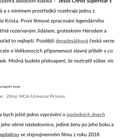
zavírá absolutní klasika –
Jesus Christ Superstar z
ků a s minimem prostředků rozehraje jednu z
še Krista. První filmové zpracování legendárního
itřně rozervaným Jidášem, groteskním Herodem a
řád to nejlepší. Pozdější
devadesátková
česká verze
cete o Velikonocích připomenout slavný příběh v co
mek. Možná budete překvapeni, že neztratil vůbec nic
tar
|
Zdroj: MCA/Universal Pictures
a bych ještě jedno vyprávění o
posledních dnech
jeho věrné následovnice, jediné ženy po jeho boku a
agdalénu
ve stejnojmenném filmu z roku 2018