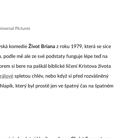
niversal Pictures
vská komedie
Život Briana
z roku 1979, která se sice
, podle mě ale ze své podstaty funguje lépe teď na
em si bere na paškál biblické líčení Kristova života
králové
spletou chlév, nebo když si před rozvášněný
lapík, který byl prostě jen ve špatný čas na špatném