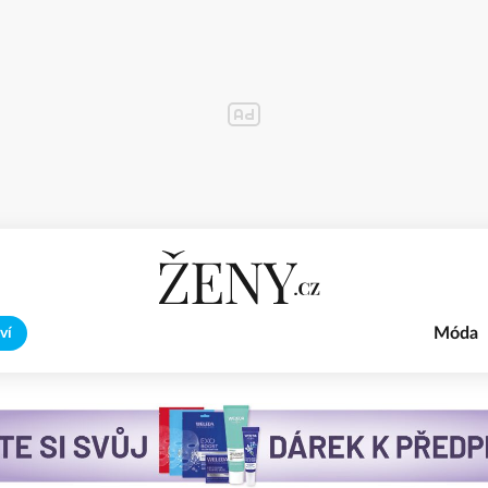
Móda
ví