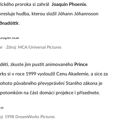
ického proroka si zahrál
Joaquin Phoenix
.
kresluje hudba, kterou složil Jóhann Jóhannsson
ðnadóttir
.
tar
|
Zdroj: MCA/Universal Pictures
 děti, zkuste jim pustit animovaného
Prince
rks si v roce 1999 vysloužil Cenu Akademie, a sice za
 tohoto půvabného převyprávění Starého zákona je
potomkům na část domácí projekce i přisednete.
oj: 1998 DreamWorks Pictures