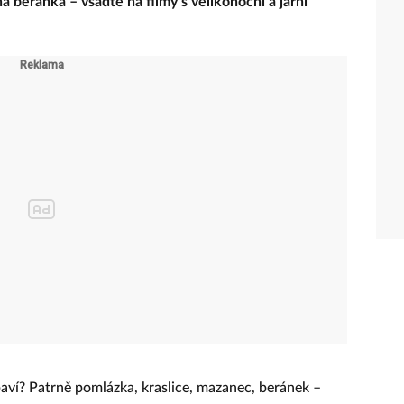
 na beránka – vsaďte na filmy s velikonoční a jarní
baví? Patrně pomlázka, kraslice, mazanec, beránek –