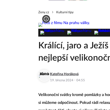
Zeny.cz
Kulturní tipy
Králící, jaro a Ježí
nejlepší velikonočn
Kateřina Horáková
·
19. března 2024
04:55
Velikonoční svátky kromě pomlázky a hod
si můžeme odpočinout. Pokud rádi relaxuj