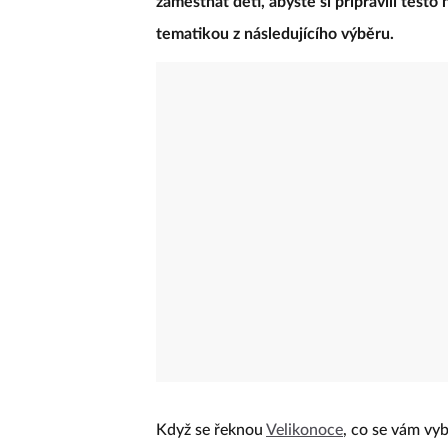
zaměstnat děti, abyste si připravili těsto
tematikou z následujícího výběru.
Když se řeknou
Velikonoce
, co se vám vy