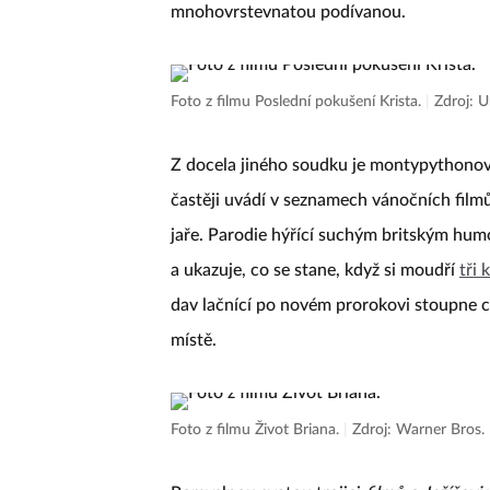
mnohovrstevnatou podívanou.
Foto z filmu Poslední pokušení Krista.
|
Zdroj: U
Z docela jiného soudku je montypythono
častěji uvádí v seznamech vánočních filmů
jaře. Parodie hýřící suchým britským humor
a ukazuje, co se stane, když si moudří
tři 
dav lačnící po novém prorokovi stoupne ch
místě.
Foto z filmu Život Briana.
|
Zdroj: Warner Bros.