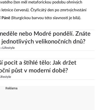
svatého (ten měl metaforickou podobu ohnivých
u letnice červená). Čtyřicátý den po zmrtvýchvstání
í Páně
(liturgickou barvou této slavnosti je bílá).
neděle nebo Modré pondělí. Znáte
jednotlivých velikonočních dnů?
cz
Lifestyle
í pocit a štíhlé tělo: Jak držet
oční půst v moderní době?
Lifestyle