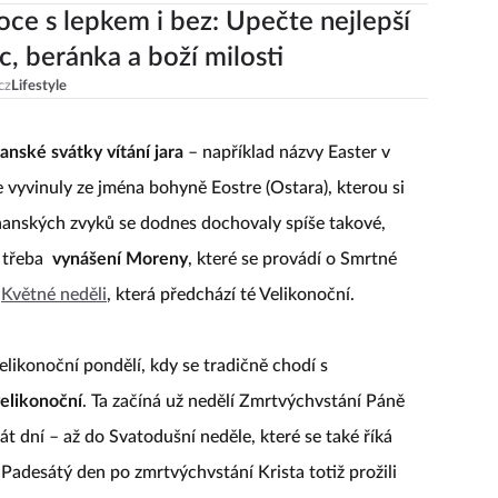
oce s lepkem i bez: Upečte nejlepší
, beránka a boží milosti
cz
Lifestyle
anské svátky vítání jara
– například názvy Easter v
e vyvinuly ze jména bohyně Eostre (Ostara), kterou si
hanských zvyků se dodnes dochovaly spíše takové,
o třeba
vynášení Moreny
, které se provádí o Smrtné
o
Květné neděli
, která předchází té Velikonoční.
elikonoční pondělí, kdy se tradičně chodí s
elikonoční
. Ta začíná už nedělí Zmrtvýchvstání Páně
át dní – až do Svatodušní neděle, které se také říká
 Padesátý den po zmrtvýchvstání Krista totiž prožili