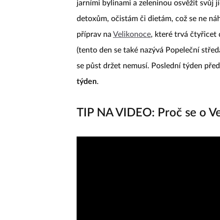
jarními bylinami a zeleninou osvěžit svůj
detoxům, očistám či dietám, což se ne n
příprav na
Velikonoce
, které trvá čtyřice
(tento den se také nazývá Popeleční středa
se půst držet nemusí. Poslední týden pře
týden
.
TIP NA VIDEO: Proč se o Ve