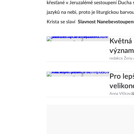
křesťané v Jeruzalémě sestoupení Ducha 
jazyků na nebi, proto je liturgickou barvo
Krista se slaví
Slavnost Nanebevstoupen
Květná 
význam 
redakce Ženy.
Pro lepš
velikon
Anna Vlčková