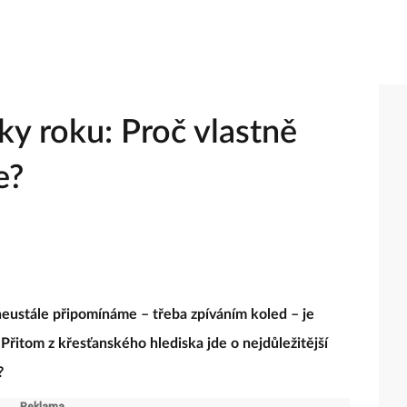
tky roku: Proč vlastně
e?
 neustále připomínáme – třeba zpíváním koled – je
řitom z křesťanského hlediska jde o nejdůležitější
?