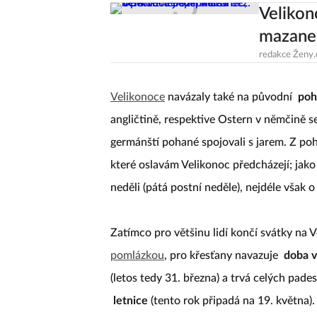
Velikon
mazanec
redakce Ženy.
Velikonoce
navázaly také na původní
poh
angličtině, respektive Ostern v němčině s
germánští pohané spojovali s jarem. Z po
které oslavám Velikonoc předcházejí; jak
neděli (pátá postní neděle), nejdéle však 
Zatímco pro většinu lidí končí svátky na V
pomlázkou
, pro křesťany navazuje
doba v
(letos tedy 31. března) a trvá celých pades
letnice
(tento rok připadá na 19. května).