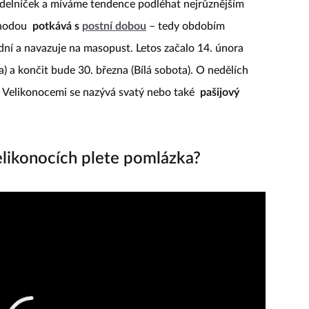
 jídelníček a míváme tendence podléhat nejrůznějším
áhodou
potkává s
postní dobou
– tedy obdobím
t dní a navazuje na masopust. Letos začalo 14. února
) a končit bude 30. března (Bílá sobota). O nedělích
d Velikonocemi se nazývá svatý nebo také
pašijový
likonocích plete pomlázka?