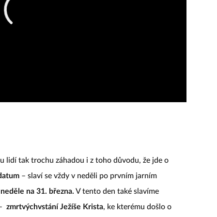
 lidí tak trochu záhadou i z toho důvodu, že jde o
 datum
– slaví se vždy v neděli po prvním jarním
 neděle na 31. března.
V tento den také slavíme
 –
zmrtvýchvstání Ježíše Krista
, ke kterému došlo o