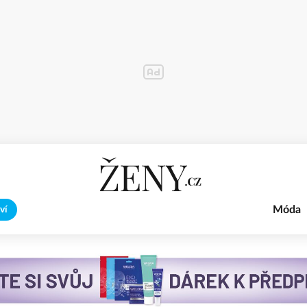
Móda
ví