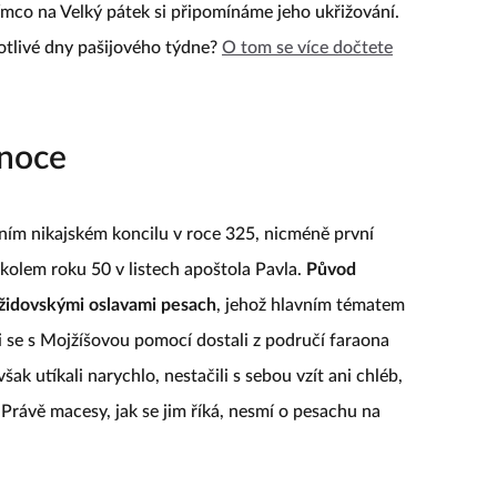
tímco na Velký pátek si připomínáme jeho ukřižování.
notlivé dny pašijového týdne?
O tom se více dočtete
onoce
ním nikajském koncilu v roce 325, nicméně první
 kolem roku 50 v listech apoštola Pavla.
Původ
 židovskými oslavami pesach
, jehož hlavním tématem
Ti se s Mojžíšovou pomocí dostali z područí faraona
ak utíkali narychlo, nestačili s sebou vzít ani chléb,
 Právě macesy, jak se jim říká, nesmí o pesachu na