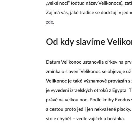
„velké noci“ (odtud název Velikonoce), za
Zajímá vás, jaké tradice se dodržují v jed
zde
.
Od kdy slavíme Velik
Datum Velikonoc ustanovila církev na prv
zmínka o slavení Velikonoc se objevuje už
Velikonoc je také významově provázán s
je vyvedení izraelských otroků z Egypta. 
právě na velkou noc. Podle knihy Exodus vš
a cestou proto jedli jen nekvašené placky.
stole chybět – vedle vajíček a beránka.