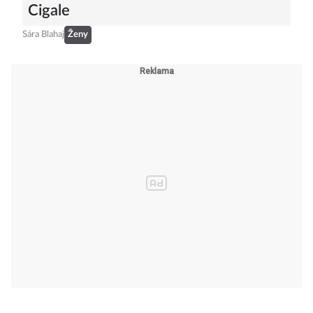
Cigale
Sára Blahaj
Ženy