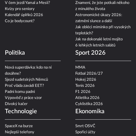
V čem jezdí Yamal a Mesii?
Znamení, že jste potkali někoho
Kvízy pro seniory
z minulého života
Kalendář úplňků 2026
Astronomické úkazy 2026:
Co je bodycount?
zatmění slunce a další
Jak obléci miminko při vysokých
teplotách?
Jak na dokonalé letní mojito
6 lehkých letních salátů
Politika
Sport 2026
Nová superdávka: kdo na ní
MMA
dosáhne?
Fotbal 2026/27
Sjezd sudetských Němců
Hokej 2026
Proč vláda zavádí EET?
Tenis 2026
Padni komu padni
F1 2026
Výpověď z práce vzor
Atletika 2026
Divoký kačer
Cyklistika 2026
Technologie
Ekonomika
SpaceX na burze
Smrt OSVČ
Nejlepší telefony
Spořicí účty