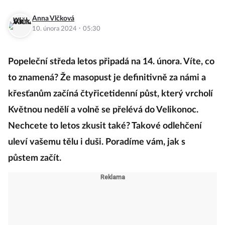
Anna Vlčková
·
10. února 2024
05:30
Popeleční středa letos připadá na 14. února. Víte, co
to znamená? Že masopust je definitivně za námi a
křesťanům začíná čtyřicetidenní půst, který vrcholí
Květnou nedělí a volně se přelévá do Velikonoc.
Nechcete to letos zkusit také? Takové odlehčení
uleví vašemu tělu i duši. Poradíme vám, jak s
půstem začít.