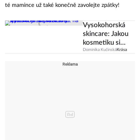
té mamince už také konečně zavolejte zpátky!
Vysokohorská
skincare: Jakou
kosmetiku si
sbalit na lyžařské
Dominika Kučinská
Krása
jarní prázdniny?