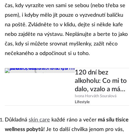
čas, kdy vyrazíte ven sami se sebou (nebo třeba se
psem), i kdyby mělo jít pouze o vyzvednutí balíčku
na poště. Zvládněte to v klidu, dejte si někde kafe
nebo zajděte na výstavu. Neplánujte a berte to jako
čas, kdy si můžete srovnat myšlenky, zažít něco
nečekaného a odpočinout si u toho.
120 dní bez
alkoholu: Co mi to
dalo, vzalo a má
smysl pokračovat?
Ivona Horváth Souralová
Lifestyle
Důkladná
skin care
každé ráno a večer
má sílu tisíce
wellness pobytů
! Je to další chvilka jenom pro vás,