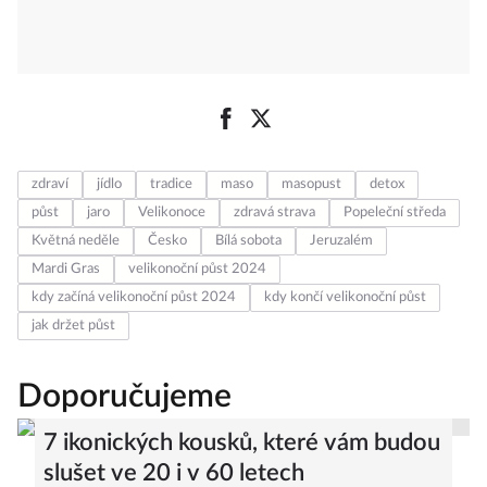
zdraví
jídlo
tradice
maso
masopust
detox
půst
jaro
Velikonoce
zdravá strava
Popeleční středa
Květná neděle
Česko
Bílá sobota
Jeruzalém
Mardi Gras
velikonoční půst 2024
kdy začíná velikonoční půst 2024
kdy končí velikonoční půst
jak držet půst
Doporučujeme
7 ikonických kousků, které vám budou
slušet ve 20 i v 60 letech