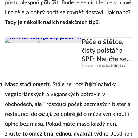
půstu
alespoň přiblížit. Budete se cítit lehce v hlavě
i na těle a dobrý pocit se rovněž dostaví.
Jak na to?
Tady je několik našich redakčních tipů.
Péče o štětce,
čistý polštář a
SPF: Naučte se
dodržovat 5
Dominika Kučinská
Krása
zásad zdravé
pleti
Maso stačí omezit.
Stále se rozšiřující nabídka
vegetariánských a veganských potravin v
obchodech, ale i rostoucí počet bezmasých bister a
restaurací dokazují, že dobré jídlo může vzniknout i
úplně bez masa. Pokud máte maso každý den,
zkuste
to omezit na jednou, dvakrát týdně
. Jestli je i