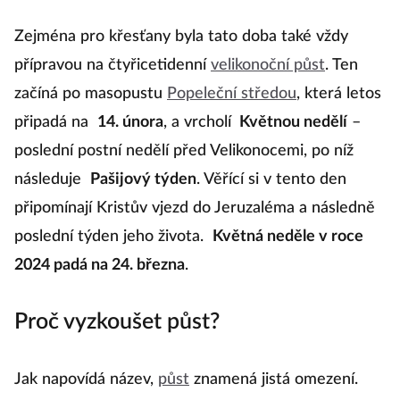
Zejména pro křesťany byla tato doba také vždy
přípravou na čtyřicetidenní
velikonoční půst
. Ten
začíná po masopustu
Popeleční středou
, která letos
připadá na
14. února
, a vrcholí
Květnou nedělí
–
poslední postní nedělí před Velikonocemi, po níž
následuje
Pašijový týden
. Věřící si v tento den
připomínají Kristův vjezd do Jeruzaléma a následně
poslední týden jeho života.
Květná neděle v roce
2024 padá na 24. března
.
Proč vyzkoušet půst?
Jak napovídá název,
půst
znamená jistá omezení.