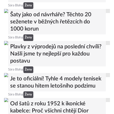
Sára Blahaj
Ženy
Šaty jako od návrháře? Těchto 20
seženete v běžných řetězcích do
1000 korun
Sára Blahaj
Ženy
Plavky z výprodejů na poslední chvíli?
Našli jsme ty nejlepší pro každou
postavu
Sára Blahaj
Ženy
Je to oficiální! Tyhle 4 modely tenisek
se stanou hitem letošního podzimu
Sára Blahaj
Ženy
Od šatů z roku 1952 k ikonické
kabelce: Proč všichni chtějí Dior