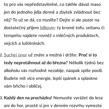
to pro vás nepředstavitelné, co takhle dávat maso
jen do jednoho jídla denně a zbytek zvládnout bez
něj? To už se dá, co myslíte? Dejte si ale pozor na
dostatečný příjem
bílkovin
: ty kromě tofu, seitanu či
tempehu najdete rovněž v mléčných produktech,
vejcích a luštěninách.
Suchej únor
už znáte a možná i držíte.
Proč si to
tedy neprotáhnout až do března?
Několik týdnů bez
alkoholu vás rozhodně nezabije, naopak spíše posílí.
Budete mít více energie, lepší spánek a splaskne
vám břicho i obličej.
Každý den na procházku!
Nemusíte vyrážet do lesa
ani do hor, prostě si jen v denním rozvrhu vymezte