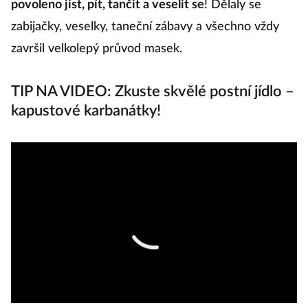
povoleno jíst, pít, tančit a veselit se
! Dělaly se
zabijačky, veselky, taneční zábavy a všechno vždy
završil velkolepý průvod masek.
TIP NA VIDEO: Zkuste skvělé postní jídlo –
kapustové karbanátky!