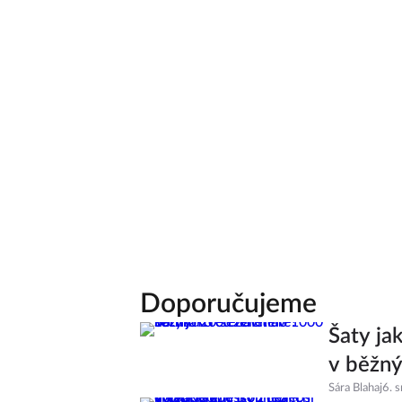
Doporučujeme
Šaty ja
v běžný
Sára Blahaj
6. 