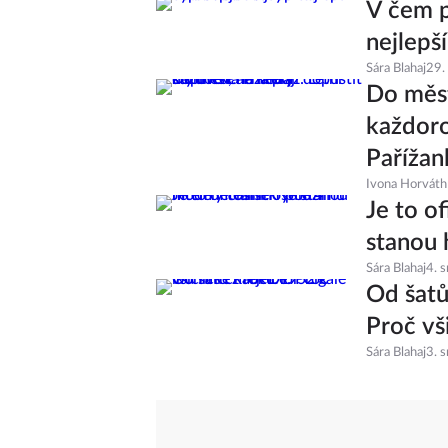
V čem p
nejlepš
Sára Blahaj
29.
Do měst
každoro
Pařížan
Ivona Horváth
Je to of
stanou 
Sára Blahaj
4. 
Od šatů
Proč vš
Sára Blahaj
3. 