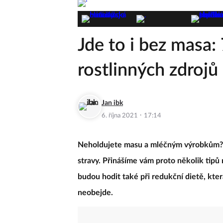
Jde to i bez masa:
rostlinných zdrojů
Jan ibk
·
6. října 2021
17:14
Neholdujete masu a mléčným výrobkům? Ne
stravy. Přinášíme vám proto několik tipů
budou hodit také při redukční dietě, kte
neobejde.