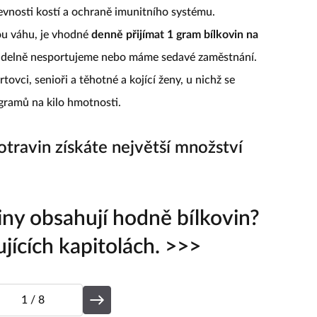
pevnosti kostí a ochraně imunitního systému.
vou váhu, je vhodné
denně přijímat 1 gram bílkovin na
ravidelně nesportujeme nebo máme sedavé zaměstnání.
vci, senioři a těhotné a kojící ženy, u nichž se
gramů na kilo hmotnosti.
travin získáte největší množství
iny obsahují hodně bílkovin?
ujících kapitolách. >>>
1
/ 8