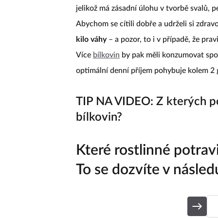
jelikož má zásadní úlohu v tvorbě svalů, 
Abychom se cítili dobře a udrželi si zdra
kilo váhy
– a pozor, to i v případě, že p
Více
bílkovin
by pak měli konzumovat sporto
optimální denní příjem pohybuje kolem 2 
TIP NA VIDEO: Z kterých po
bílkovin?
Které rostlinné potrav
To se dozvíte v násled