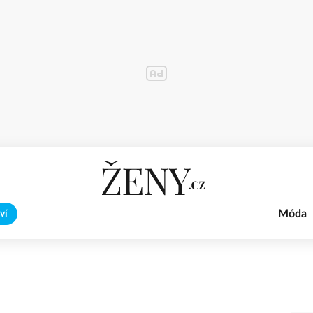
Móda
ví