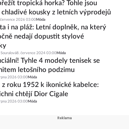
řežít tropická horka? Tohle jsou
í chladivé kousky z letních výprodejů
 července 2026 03:00
Móda
a i na pláž: Letní doplněk, na který
čně nedají dopustit stylové
ky
 Souralová
8. července 2024 03:00
Móda
iciální! Tyhle 4 modely tenisek se
hitem letošního podzimu
srpna 2026 03:00
Móda
 z roku 1952 k ikonické kabelce:
ichni chtějí Dior Cigale
srpna 2026 03:00
Móda