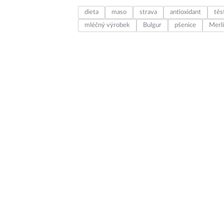
dieta
maso
strava
antioxidant
těs
mléčný výrobek
Bulgur
pšenice
Merlí