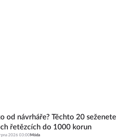
ko od návrháře? Těchto 20 seženete
ch řetězcích do 1000 korun
srpna 2026 03:00
Móda