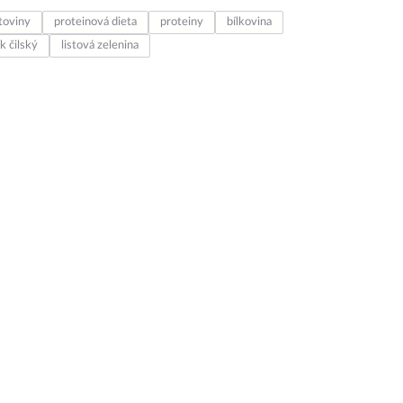
toviny
proteinová dieta
proteiny
bílkovina
k čilský
listová zelenina