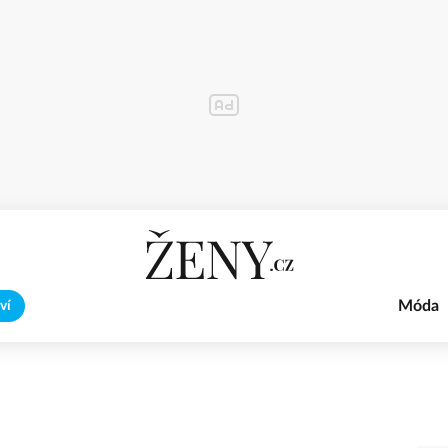
Móda
ví