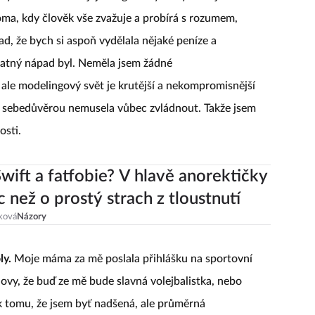
bych nechtěla do jejich agentury. Díkybohu jsem
doma, kdy člověk vše zvažuje a probírá s rozumem,
ad, že bych si aspoň vydělala nějaké peníze a
špatný nápad byl. Neměla jsem žádné
ale modelingový svět je krutější a nekompromisnější
ší sebedůvěrou nemusela vůbec zvládnout. Takže jsem
osti.
Swift a fatfobie? V hlavě anorektičky
c než o prostý strach z tloustnutí
ková
Názory
ly.
Moje máma za mě poslala přihlášku na sportovní
ovy, že buď ze mě bude slavná volejbalistka, nebo
 tomu, že jsem byť nadšená, ale průměrná