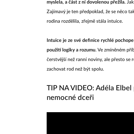
myslela, a část z ní dovolenou přežila.
Jak
Zajímavý je ten předpoklad, že se něco t
rodina rozdělila, zřejmě stála intuice.
Intuice je ze své definice rychlé pochope
použití logiky a rozumu
. Ve zmíněném pří
čerstvější než ranní noviny, ale přesto se
zachovat rod než být spolu.
TIP NA VIDEO: Adéla Elbel p
nemocné dceři