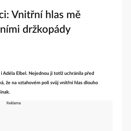
ci: Vnitřní hlas mě
tními držkopády
 i Adéla Elbel. Nejednou ji totiž uchránila před
vá, že na vztahovém poli svůj vnitřní hlas dlouho
jinak.