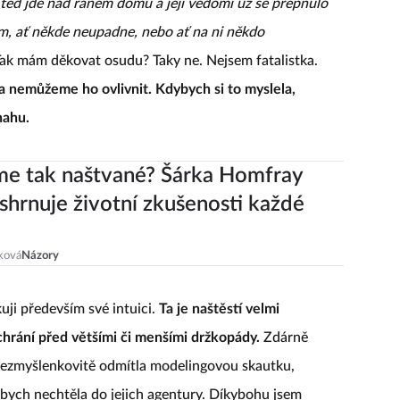
 teď jde nad ránem domů a její vědomí už se přepnulo
ám, ať někde neupadne, nebo ať na ni někdo
ak mám děkovat osudu? Taky ne. Nejsem fatalistka.
a nemůžeme ho ovlivnit. Kdybych si to myslela,
nahu.
me tak naštvané? Šárka Homfray
shrnuje životní zkušenosti každé
ková
Názory
kuji především své intuici.
Ta je naštěstí velmi
hrání před většími či menšími držkopády.
Zdárně
bezmyšlenkovitě odmítla modelingovou skautku,