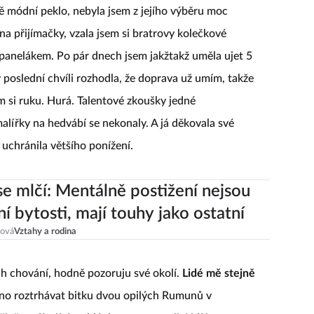
 módní peklo, nebyla jsem z jejího výběru moc
 na přijímačky, vzala jsem si bratrovy kolečkové
m panelákem. Po pár dnech jsem jakžtakž uměla ujet 5
 poslední chvíli rozhodla, že doprava už umím, takže
m si ruku. Hurá. Talentové zkoušky jedné
malířky na hedvábí se nekonaly. A já děkovala své
mě uchránila většího ponížení.
e mlčí: Mentálně postižení nejsou
ní bytosti, mají touhy jako ostatní
ová
Vztahy a rodina
ich chování, hodně pozoruju své okolí.
Lidé mě stejně
áno roztrhávat bitku dvou opilých Rumunů v