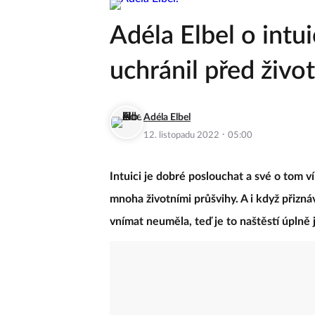
Adéla Elbel o intui
uchránil před živo
Adéla Elbel
·
12. listopadu 2022
05:00
Intuici je dobré poslouchat a své o tom ví
mnoha životními průšvihy. A i když přizná
vnímat neuměla, teď je to naštěstí úplně 