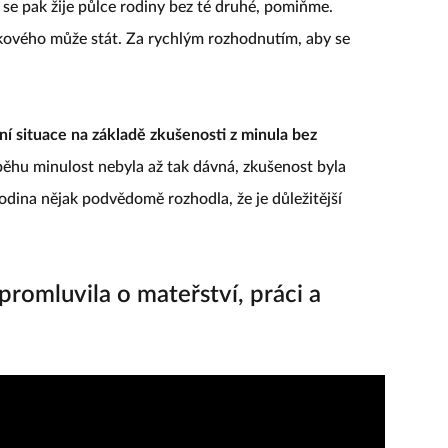
 se pak žije půlce rodiny bez té druhé, pomiňme.
akového může stát. Za rychlým rozhodnutím, aby se
ní situace na základě zkušenosti z minula bez
běhu minulost nebyla až tak dávná, zkušenost byla
 rodina nějak podvědomě rozhodla, že je důležitější
romluvila o mateřství, práci a