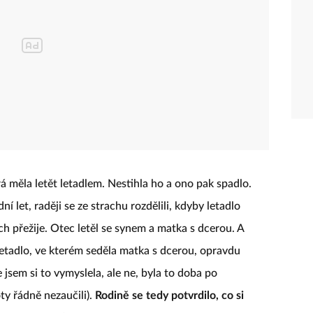
á měla letět letadlem. Nestihla ho a ono pak spadlo.
 let, raději se ze strachu rozdělili, kdyby letadlo
h přežije. Otec letěl se synem a matka s dcerou. A
 letadlo, ve kterém seděla matka s dcerou, opravdu
e jsem si to vymyslela, ale ne, byla to doba po
ty řádně nezaučili).
Rodině se tedy potvrdilo, co si