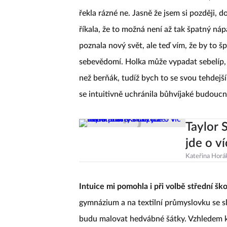
která mě v obchodním domě oslovila, zda 
řekla rázné ne. Jasně že jsem si později, 
říkala, že to možná není až tak špatný náp
poznala nový svět, ale teď vím, že by to 
sebevědomí. Holka může vypadat sebelíp, 
než berňák, tudíž bych to se svou tehdej
se intuitivně uchránila bůhvíjaké budoucn
Taylor 
jde o ví
Kateřina Horá
Intuice mi pomohla i při volbě střední ško
gymnázium a na textilní průmyslovku se sl
budu malovat hedvábné šátky. Vzhledem k