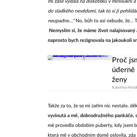
mi zase vydala na diskotéku v minisukni a
do sladkého nevědomí, tak to si ji pohlíd
neupadne…“
No, bůh to asi nebude, že… T
Nemyslím si, že máme život nalajnovaný 
naprosto bych rezignovala na jakoukoli s
Proč js
úderně 
ženy
Kateřina Horá
Takže za to, že se mi zatím nic nestalo, dě
vyvinutá a mě, dobrodružného pankáče, c
mě provedla obdobím puberty, kdy jsem 