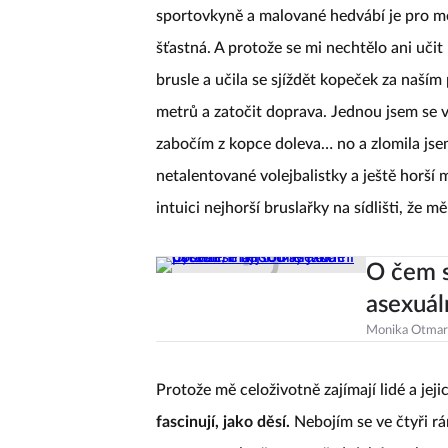
sportovkyně a malované hedvábí je pro mě
šťastná. A protože se mi nechtělo ani učit
brusle a učila se sjíždět kopeček za naší
metrů a zatočit doprava. Jednou jsem se v
zabočím z kopce doleva… no a zlomila jse
netalentované volejbalistky a ještě horší 
intuici nejhorší bruslařky na sídlišti, že 
O čem s
asexuál
Monika Otmar
Protože mě celoživotně zajímají lidé a jej
fascinují, jako děsí.
Nebojím se ve čtyři r