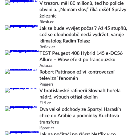
V trezoru měl 80 milionů, teď ho policie
obvinila. „Nemám slov,“ říká exšéf Správy
železnic
Blesk.cz
Jak se bude vyvíjet počasí? Až 45 stupňů,
což se dlouhodobě nedá vydržet, varuje
klimatolog Radim Tolasz
Reflex.cz
TEST Peugeot 408 Hybrid 145 e-DCS6
Allure – Wow efekt po francouzsku
Auto.cz
Robert Pattinson oživí kontroverzní
televizní fenomén
Poggers
V bratislavské rafinerii Slovnaft hořela
nádrž, výbuch otřásl okolím
E15.cz
Dva velké odchody ze Sparty! Haraslín
chce do Arábie a podmínky Kuchtova
transferu
iSport.cz
Jak na počítači používat Netflix v co