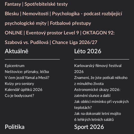
Fantasy
Spotřebitelské testy
Blesku
Nemovitosti
Psychologika - podcast rozbíjející
psychologické mýty
Fotbalové přestupy
ONLINE
Eventový prostor Level 9
OKTAGON 92:
Szabová vs. Pudilová
Chance Liga 2026/27
Aktuálně
Léto 2026
Epicentrum
Karlovarský filmový festival
Neštovice: příznaky, léčba
2026
V čem jezdí Yamal a Mesii?
Znamení, že jste potkali někoho
Kvízy pro seniory
z minulého života
Kalendář úplňků 2026
Astronomické úkazy 2026:
Co je bodycount?
zatmění slunce a další
Jak obléci miminko při vysokých
teplotách?
Jak na dokonalé letní mojito
6 lehkých letních salátů
Politika
Sport 2026