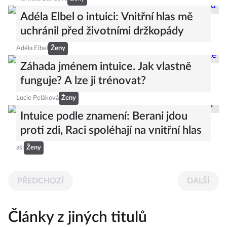
Adéla Elbel o intuici: Vnitřní hlas mě
uchránil před životními držkopády
Adéla Elbel
Ženy
Záhada jménem intuice. Jak vlastně
funguje? A lze ji trénovat?
Lucie Peláková
Ženy
Intuice podle znamení: Berani jdou
proti zdi, Raci spoléhají na vnitřní hlas
aši
Ženy
PŘEDCHOZÍ
DALŠÍ
Články z jiných titulů