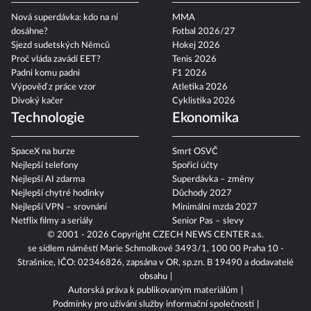
Nová superdávka: kdo na ní
MMA
dosáhne?
Fotbal 2026/27
Sjezd sudetských Němců
Hokej 2026
Proč vláda zavádí EET?
Tenis 2026
Padni komu padni
F1 2026
Výpověď z práce vzor
Atletika 2026
Divoký kačer
Cyklistika 2026
Technologie
Ekonomika
SpaceX na burze
Smrt OSVČ
Nejlepší telefony
Spořicí účty
Nejlepší AI zdarma
Superdávka – změny
Nejlepší chytré hodinky
Důchody 2027
Nejlepší VPN – srovnání
Minimální mzda 2027
Netflix filmy a seriály
Senior Pas – slevy
© 2001 - 2026 Copyright
CZECH NEWS CENTER a.s.
se sídlem náměstí Marie Schmolkové 3493/1, 100 00 Praha 10 -
Strašnice, IČO: 02346826, zapsána v OR, sp.zn. B 19490 a dodavatelé
obsahu
Autorská práva k publikovaným materiálům
Podmínky pro užívání služby informační společnosti