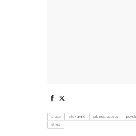
práce
efektivně
jak nepracovat
psych
stres