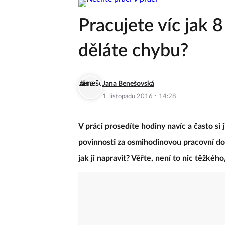
Pracujete víc jak 
děláte chybu?
Jana Benešovská
·
1. listopadu 2016
14:28
V práci prosedíte hodiny navíc a často si
povinnosti za osmihodinovou pracovní do
jak ji napravit? Věřte, není to nic těžkého