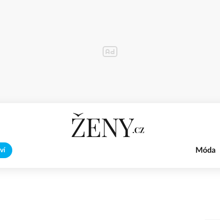
Móda
ví