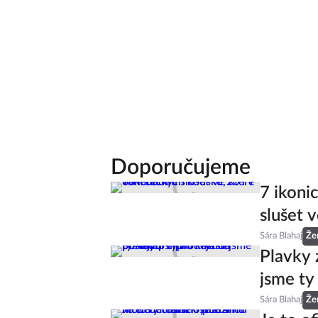
Doporučujeme
7 ikoni
slušet v
Sára Blahaj
Že
Plavky 
jsme ty
Sára Blahaj
Že