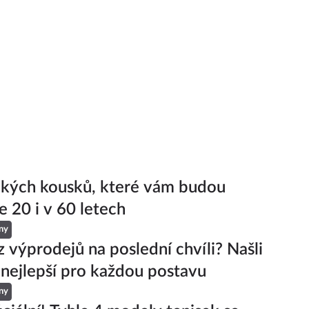
ckých kousků, které vám budou
e 20 i v 60 letech
ny
z výprodejů na poslední chvíli? Našli
 nejlepší pro každou postavu
ny