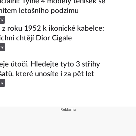
iciální! Tyhle 4 modely tenisek se
hitem letošního podzimu
ny
 z roku 1952 k ikonické kabelce:
ichni chtějí Dior Cigale
ny
je útočí. Hledejte tyto 3 střihy
šatů, které unosíte i za pět let
ny