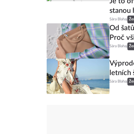
Je to of
stanou 
Sára Blahaj
Že
Od šatů
Proč vš
Sára Blahaj
Že
Výprode
letních 
Sára Blahaj
Že