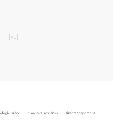
ologie práce
emailová schránka
timemanagement