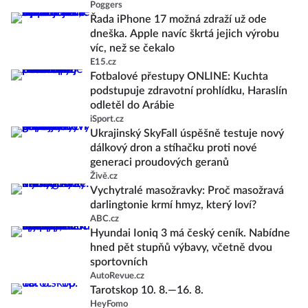
Poggers
Řada iPhone 17 možná zdraží už ode
dneška. Apple navíc škrtá jejich výrobu
víc, než se čekalo
E15.cz
Fotbalové přestupy ONLINE: Kuchta
podstupuje zdravotní prohlídku, Haraslín
odletěl do Arábie
iSport.cz
Ukrajinský SkyFall úspěšně testuje nový
dálkový dron a stíhačku proti nové
generaci proudových geranů
Živě.cz
Vychytralé masožravky: Proč masožravá
darlingtonie krmí hmyz, který loví?
ABC.cz
Hyundai Ioniq 3 má český ceník. Nabídne
hned pět stupňů výbavy, včetně dvou
sportovních
AutoRevue.cz
Tarotskop 10. 8.—16. 8.
HeyFomo