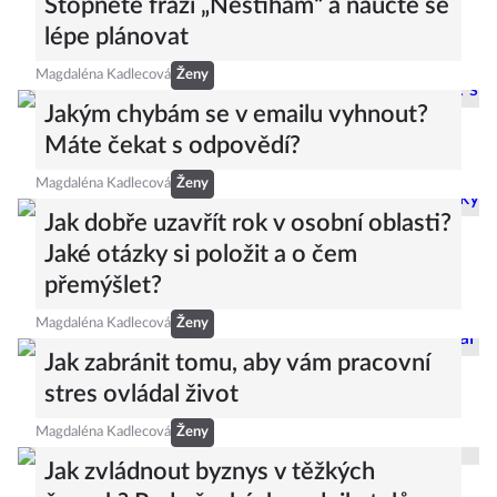
Stopněte frázi „Nestíhám“ a naučte se
lépe plánovat
Magdaléna Kadlecová
Ženy
Jakým chybám se v emailu vyhnout?
Máte čekat s odpovědí?
Magdaléna Kadlecová
Ženy
Jak dobře uzavřít rok v osobní oblasti?
Jaké otázky si položit a o čem
přemýšlet?
Magdaléna Kadlecová
Ženy
Jak zabránit tomu, aby vám pracovní
stres ovládal život
Magdaléna Kadlecová
Ženy
Jak zvládnout byznys v těžkých