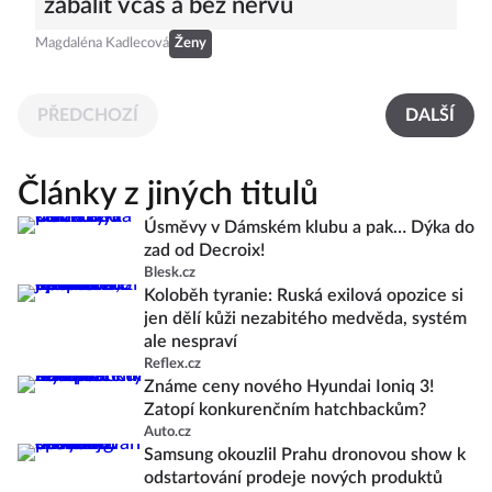
zabalit včas a bez nervů
Magdaléna Kadlecová
Ženy
PŘEDCHOZÍ
DALŠÍ
Články z jiných titulů
Úsměvy v Dámském klubu a pak… Dýka do
zad od Decroix!
Blesk.cz
Koloběh tyranie: Ruská exilová opozice si
jen dělí kůži nezabitého medvěda, systém
ale nespraví
Reflex.cz
Známe ceny nového Hyundai Ioniq 3!
Zatopí konkurenčním hatchbackům?
Auto.cz
Samsung okouzlil Prahu dronovou show k
odstartování prodeje nových produktů