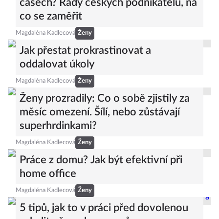
časech? Rady českých podnikatelů, na
co se zaměřit
Magdaléna Kadlecová
Ženy
Jak přestat prokrastinovat a
oddalovat úkoly
Magdaléna Kadlecová
Ženy
Ženy prozradily: Co o sobě zjistily za
měsíc omezení. Šílí, nebo zůstávají
superhrdinkami?
Magdaléna Kadlecová
Ženy
Práce z domu? Jak být efektivní při
home office
Magdaléna Kadlecová
Ženy
5 tipů, jak to v práci před dovolenou