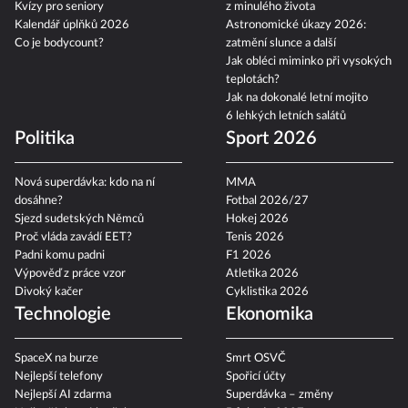
Kvízy pro seniory
z minulého života
Kalendář úplňků 2026
Astronomické úkazy 2026:
Co je bodycount?
zatmění slunce a další
Jak obléci miminko při vysokých
teplotách?
Jak na dokonalé letní mojito
6 lehkých letních salátů
Politika
Sport 2026
Nová superdávka: kdo na ní
MMA
dosáhne?
Fotbal 2026/27
Sjezd sudetských Němců
Hokej 2026
Proč vláda zavádí EET?
Tenis 2026
Padni komu padni
F1 2026
Výpověď z práce vzor
Atletika 2026
Divoký kačer
Cyklistika 2026
Technologie
Ekonomika
SpaceX na burze
Smrt OSVČ
Nejlepší telefony
Spořicí účty
Nejlepší AI zdarma
Superdávka – změny