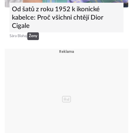
Od šatů z roku 1952 k ikonické
kabelce: Proč všichni chtějí Dior
Cigale
Sára Blahaj
Ženy