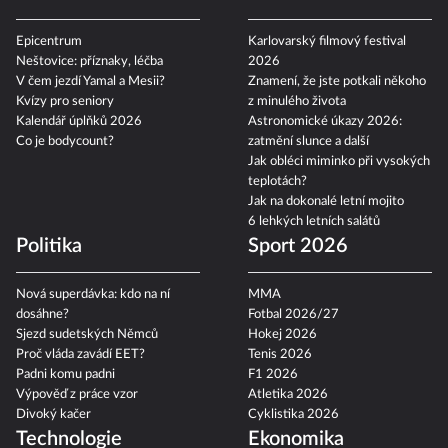
Epicentrum
Karlovarský filmový festival
Neštovice: příznaky, léčba
2026
V čem jezdí Yamal a Mesii?
Znamení, že jste potkali někoho
Kvízy pro seniory
z minulého života
Kalendář úplňků 2026
Astronomické úkazy 2026:
Co je bodycount?
zatmění slunce a další
Jak obléci miminko při vysokých
teplotách?
Jak na dokonalé letní mojito
6 lehkých letních salátů
Politika
Sport 2026
Nová superdávka: kdo na ní
MMA
dosáhne?
Fotbal 2026/27
Sjezd sudetských Němců
Hokej 2026
Proč vláda zavádí EET?
Tenis 2026
Padni komu padni
F1 2026
Výpověď z práce vzor
Atletika 2026
Divoký kačer
Cyklistika 2026
Technologie
Ekonomika