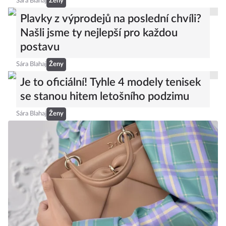
Sára Blahaj
Ženy
Plavky z výprodejů na poslední chvíli?
Našli jsme ty nejlepší pro každou
postavu
Sára Blahaj
Ženy
Je to oficiální! Tyhle 4 modely tenisek
se stanou hitem letošního podzimu
Sára Blahaj
Ženy