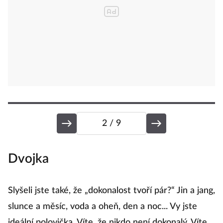
2
/ 9
Dvojka
T
Slyšeli jste také, že „dokonalost tvoří pár?“ Jin a jang,
Tř
a
slunce a měsíc, voda a oheň, den a noc... Vy jste
k
ideální polovička. Víte, že nikdo není dokonalý. Víte,
v