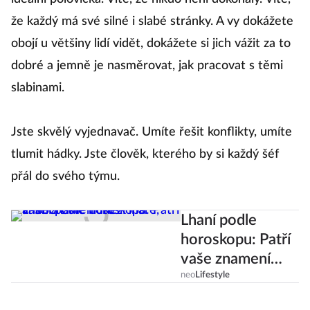
ť
že každý má své silné i slabé stránky. A vy dokážete
obojí u většiny lidí vidět, dokážete si jich vážit za to
Li
dobré a jemně je nasměrovat, jak pracovat s těmi
kd
slabinami.
b
si
Jste skvělý vyjednavač. Umíte řešit konflikty, umíte
zd
tlumit hádky. Jste člověk, kterého by si každý šéf
už
v
přál do svého týmu.
Lhaní podle
e,
horoskopu: Patří
vaše znamení
mezi lháře, anebo
neo
Lifestyle
íc
čisté duše?