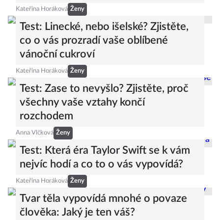
Kateřina Horáková
Ženy
Test: Linecké, nebo išelské? Zjistěte,
co o vás prozradí vaše oblíbené
vánoční cukroví
Kateřina Horáková
Ženy
Test: Zase to nevyšlo? Zjistěte, proč
všechny vaše vztahy končí
rozchodem
Anna Vlčková
Ženy
Test: Která éra Taylor Swift se k vám
nejvíc hodí a co to o vás vypovídá?
Kateřina Horáková
Ženy
Tvar těla vypovídá mnohé o povaze
člověka: Jaký je ten váš?