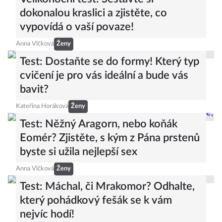
dokonalou kraslici a zjistěte, co
vypovídá o vaší povaze!
Anna Vlčková
Ženy
Test: Dostaňte se do formy! Který typ
cvičení je pro vás ideální a bude vás
bavit?
Kateřina Horáková
Ženy
Test: Něžný Aragorn, nebo koňák
Eomér? Zjistěte, s kým z Pána prstenů
byste si užila nejlepší sex
Anna Vlčková
Ženy
Test: Máchal, či Mrakomor? Odhalte,
který pohádkový fešák se k vám
nejvíc hodí!