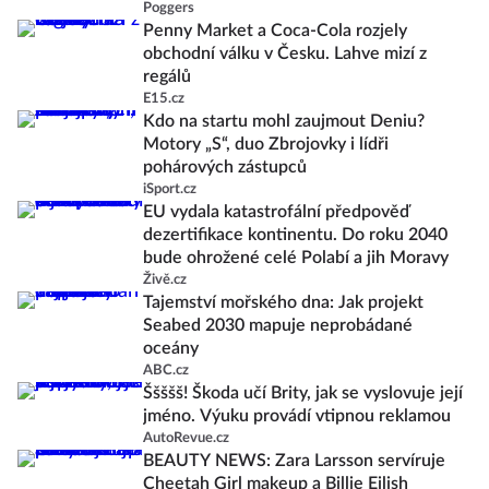
Poggers
Penny Market a Coca-Cola rozjely
obchodní válku v Česku. Lahve mizí z
regálů
E15.cz
Kdo na startu mohl zaujmout Deniu?
Motory „S“, duo Zbrojovky i lídři
pohárových zástupců
iSport.cz
EU vydala katastrofální předpověď
dezertifikace kontinentu. Do roku 2040
bude ohrožené celé Polabí a jih Moravy
Živě.cz
Tajemství mořského dna: Jak projekt
Seabed 2030 mapuje neprobádané
oceány
ABC.cz
Ššššš! Škoda učí Brity, jak se vyslovuje její
jméno. Výuku provádí vtipnou reklamou
AutoRevue.cz
BEAUTY NEWS: Zara Larsson servíruje
Cheetah Girl makeup a Billie Eilish