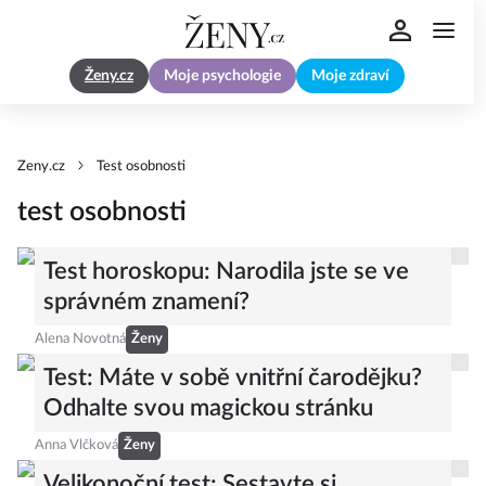
Ženy.cz
Moje psychologie
Moje zdraví
Zeny.cz
Test osobnosti
test osobnosti
Test horoskopu: Narodila jste se ve
správném znamení?
Alena Novotná
Ženy
Test: Máte v sobě vnitřní čarodějku?
Odhalte svou magickou stránku
Anna Vlčková
Ženy
Velikonoční test: Sestavte si