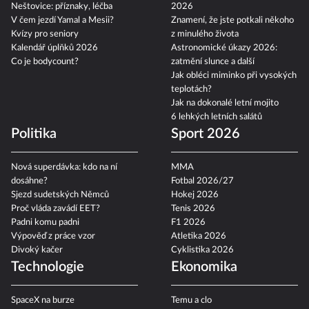
Neštovice: příznaky, léčba
2026
V čem jezdí Yamal a Mesii?
Znamení, že jste potkali někoho
Kvízy pro seniory
z minulého života
Kalendář úplňků 2026
Astronomické úkazy 2026:
Co je bodycount?
zatmění slunce a další
Jak obléci miminko při vysokých
teplotách?
Jak na dokonalé letní mojito
6 lehkých letních salátů
Politika
Sport 2026
Nová superdávka: kdo na ní
MMA
dosáhne?
Fotbal 2026/27
Sjezd sudetských Němců
Hokej 2026
Proč vláda zavádí EET?
Tenis 2026
Padni komu padni
F1 2026
Výpověď z práce vzor
Atletika 2026
Divoký kačer
Cyklistika 2026
Technologie
Ekonomika
SpaceX na burze
Temu a clo