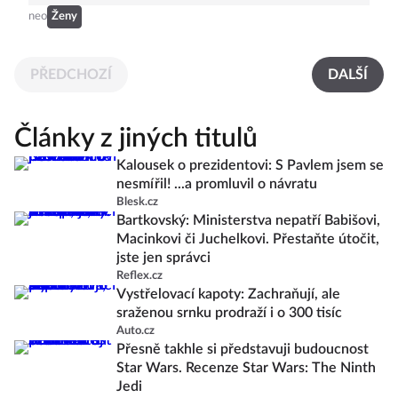
neo
Ženy
PŘEDCHOZÍ
DALŠÍ
Články z jiných titulů
Kalousek o prezidentovi: S Pavlem jsem se
nesmířil! ...a promluvil o návratu
Blesk.cz
Bartkovský: Ministerstva nepatří Babišovi,
Macinkovi či Juchelkovi. Přestaňte útočit,
jste jen správci
Reflex.cz
Vystřelovací kapoty: Zachraňují, ale
sraženou srnku prodraží i o 300 tisíc
Auto.cz
Přesně takhle si představuji budoucnost
Star Wars. Recenze Star Wars: The Ninth
Jedi