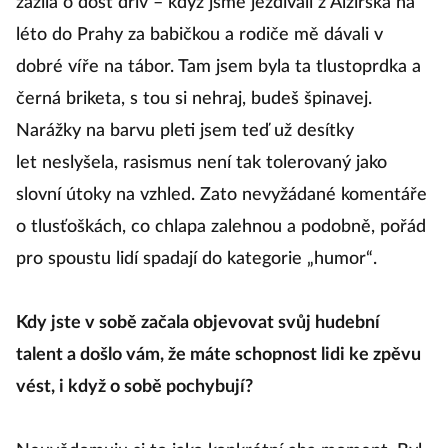
zažila o dost dřív – když jsme jezdívali z Alžírska na
léto do Prahy za babičkou a rodiče mě dávali v
dobré víře na tábor. Tam jsem byla ta tlustoprdka a
černá briketa, s tou si nehraj, budeš špinavej.
Narážky na barvu pleti jsem teď už desítky
let neslyšela, rasismus není tak tolerovaný jako
slovní útoky na vzhled. Zato nevyžádané komentáře
o tlusťoškách, co chlapa zalehnou a podobně, pořád
pro spoustu lidí spadají do kategorie „humor“.
Kdy jste v sobě začala objevovat svůj hudební
talent a došlo vám, že máte schopnost lidi ke zpěvu
vést, i když o sobě pochybují?