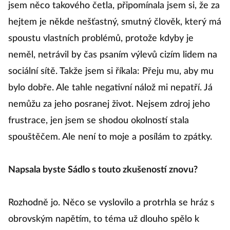
jsem něco takového četla, připomínala jsem si, že za
hejtem je někde nešťastný, smutný člověk, který má
spoustu vlastních problémů, protože kdyby je
neměl, netrávil by čas psaním výlevů cizím lidem na
sociální sítě. Takže jsem si říkala: Přeju mu, aby mu
bylo dobře. Ale tahle negativní nálož mi nepatří. Já
nemůžu za jeho posranej život. Nejsem zdroj jeho
frustrace, jen jsem se shodou okolností stala
spouštěčem. Ale není to moje a posílám to zpátky.
Napsala byste Sádlo s touto zkušeností znovu?
Rozhodně jo. Něco se vyslovilo a protrhla se hráz s
obrovským napětím, to téma už dlouho spělo k