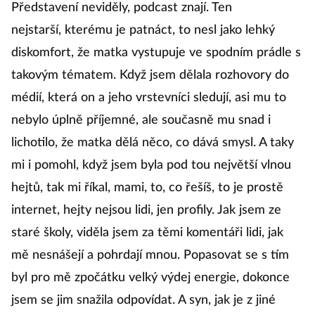
Představení neviděly, podcast znají. Ten
nejstarší, kterému je patnáct, to nesl jako lehký
diskomfort, že matka vystupuje ve spodním prádle s
takovým tématem. Když jsem dělala rozhovory do
médií, která on a jeho vrstevníci sledují, asi mu to
nebylo úplně příjemné, ale současně mu snad i
lichotilo, že matka dělá něco, co dává smysl. A taky
mi i pomohl, když jsem byla pod tou největší vlnou
hejtů, tak mi říkal, mami, to, co řešíš, to je prostě
internet, hejty nejsou lidi, jen profily. Jak jsem ze
staré školy, viděla jsem za těmi komentáři lidi, jak
mě nesnášejí a pohrdají mnou. Popasovat se s tím
byl pro mě zpočátku velký výdej energie, dokonce
jsem se jim snažila odpovídat. A syn, jak je z jiné