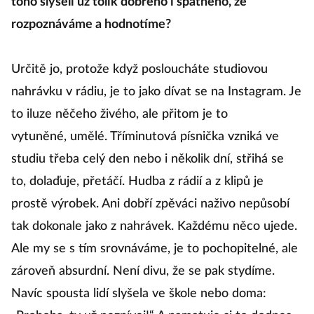
toho slyšeli už tolik dobrého i špatného, že
rozpoznáváme a hodnotíme?
Určitě jo, protože když posloucháte studiovou
nahrávku v rádiu, je to jako dívat se na Instagram. Je
to iluze něčeho živého, ale přitom je to
vytuněné, umělé. Tříminutová písnička vzniká ve
studiu třeba celý den nebo i několik dní, střihá se
to, dolaďuje, přetáčí. Hudba z rádií a z klipů je
prostě výrobek. Ani dobří zpěváci naživo nepůsobí
tak dokonale jako z nahrávek. Každému něco ujede.
Ale my se s tím srovnáváme, je to pochopitelné, ale
zároveň absurdní. Není divu, že se pak stydíme.
Navíc spousta lidí slyšela ve škole nebo doma: