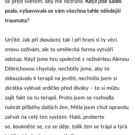
se před světem, aby mě nezranil.
Když jste Sádlo
psala, vybavovala se vám všechna tahle někdejší
traumata?
Určitě. Jak při zkoušení, tak i při hraní si ty věci
znovu zažívám, ale ta umělecká forma vytváří
odstup. Když jsme hru společně s režisérkou Alenou
Dittrichovou chystaly, nechtěly jsme, aby to
sklouzávalo k terapii na jevišti, nechtěla jsem si
zkrátka vylévat srdíčko před diváky – to si můžu
zajít fakt na tu terapii. Proto jsem se rozhodla
nahrát příběhy dalších žen. Měla jsem chuť opravdu
zařvat na celý ten systém: Haló, proberte
se, koukněte se, co se děje, tolik žen se trápí a týrá