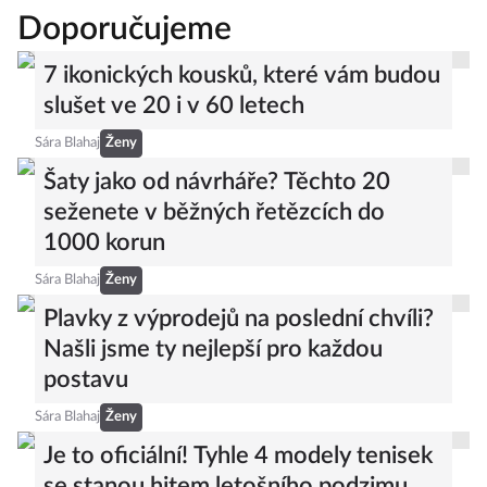
Doporučujeme
7 ikonických kousků, které vám budou
slušet ve 20 i v 60 letech
Sára Blahaj
Ženy
Šaty jako od návrháře? Těchto 20
seženete v běžných řetězcích do
1000 korun
Sára Blahaj
Ženy
Plavky z výprodejů na poslední chvíli?
Našli jsme ty nejlepší pro každou
postavu
Sára Blahaj
Ženy
Je to oficiální! Tyhle 4 modely tenisek
se stanou hitem letošního podzimu