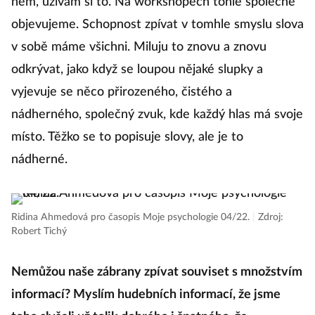
něm, užívám si to. Na workshopech tohle společně
objevujeme. Schopnost zpívat v tomhle smyslu slova
v sobě máme všichni. Miluju to znovu a znovu
odkrývat, jako když se loupou nějaké slupky a
vyjevuje se něco přirozeného, čistého a
nádherného, společný zvuk, kde každý hlas má svoje
místo. Těžko se to popisuje slovy, ale je to
nádherné.
Ridina Ahmedová pro časopis Moje psychologie 04/22.
|
Zdroj:
Robert Tichý
Nemůžou naše zábrany zpívat souviset s množstvím
informací? Myslím hudebních informací, že jsme