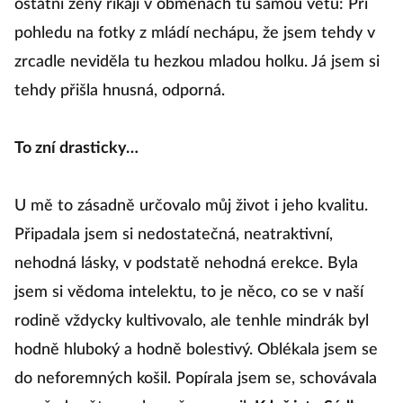
ostatní ženy říkají v obměnách tu samou větu: Při
pohledu na fotky z mládí nechápu, že jsem tehdy v
zrcadle neviděla tu hezkou mladou holku. Já jsem si
tehdy přišla hnusná, odporná.
To zní drasticky…
U mě to zásadně určovalo můj život i jeho kvalitu.
Připadala jsem si nedostatečná, neatraktivní,
nehodná lásky, v podstatě nehodná erekce. Byla
jsem si vědoma intelektu, to je něco, co se v naší
rodině vždycky kultivovalo, ale tenhle mindrák byl
hodně hluboký a hodně bolestivý. Oblékala jsem se
do neforemných košil. Popírala jsem se, schovávala