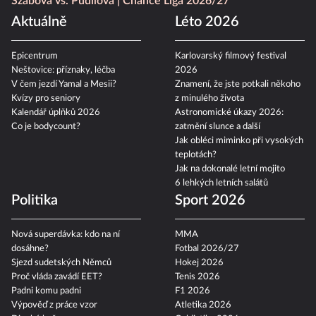
Szabová vs. Pudilová
Chance Liga 2026/27
Aktuálně
Léto 2026
Epicentrum
Karlovarský filmový festival
Neštovice: příznaky, léčba
2026
V čem jezdí Yamal a Mesii?
Znamení, že jste potkali někoho
Kvízy pro seniory
z minulého života
Kalendář úplňků 2026
Astronomické úkazy 2026:
Co je bodycount?
zatmění slunce a další
Jak obléci miminko při vysokých
teplotách?
Jak na dokonalé letní mojito
6 lehkých letních salátů
Politika
Sport 2026
Nová superdávka: kdo na ní
MMA
dosáhne?
Fotbal 2026/27
Sjezd sudetských Němců
Hokej 2026
Proč vláda zavádí EET?
Tenis 2026
Padni komu padni
F1 2026
Výpověď z práce vzor
Atletika 2026