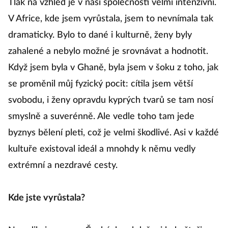
Tlak na vzhled je v naší společnosti velmi intenzivní.
V Africe, kde jsem vyrůstala, jsem to nevnímala tak
dramaticky. Bylo to dané i kulturně, ženy byly
zahalené a nebylo možné je srovnávat a hodnotit.
Když jsem byla v Ghaně, byla jsem v šoku z toho, jak
se proměnil můj fyzický pocit: cítila jsem větší
svobodu, i ženy opravdu kyprých tvarů se tam nosí
smyslně a suverénně. Ale vedle toho tam jede
byznys bělení pleti, což je velmi škodlivé. Asi v každé
kultuře existoval ideál a mnohdy k němu vedly
extrémní a nezdravé cesty.
Kde jste vyrůstala?