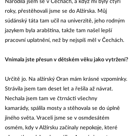
Narodila jsem se v Čechách, a když mi byly čtyři
roky, přestěhovali jsme se do Alžírska. Můj
súdánský táta tam učil na univerzitě, jeho rodným
jazykem byla arabština, takže tam našel lepší
pracovní uplatnění, než by nejspíš měl v Čechách.
Vnímala jste přesun v dětském věku jako vytržení?
Určitě jo. Na alžírský Oran mám krásné vzpomínky.
Strávila jsem tam deset let a řešila až návrat.
Nechala jsem tam ve čtrnácti všechny
kamarády, spálila mosty a stěhovala se do úplně
jiného světa. Vraceli jsme se v osmdesátém
osmém, kdy v Alžírsku začínaly nepokoje, které