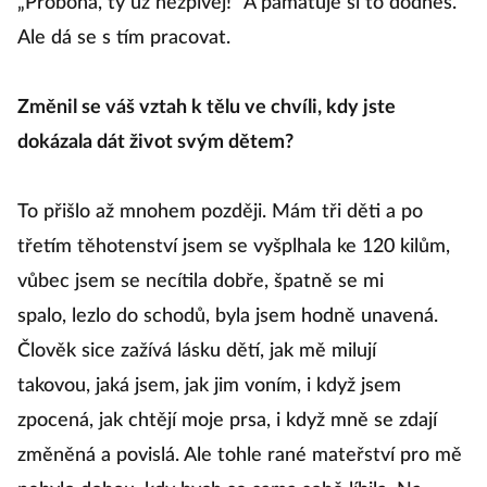
„Proboha, ty už nezpívej!“ A pamatuje si to dodnes.
Ale dá se s tím pracovat.
Změnil se váš vztah k tělu ve chvíli, kdy jste
dokázala dát život svým dětem?
To přišlo až mnohem později. Mám tři děti a po
třetím těhotenství jsem se vyšplhala ke 120 kilům,
vůbec jsem se necítila dobře, špatně se mi
spalo, lezlo do schodů, byla jsem hodně unavená.
Člověk sice zažívá lásku dětí, jak mě milují
takovou, jaká jsem, jak jim voním, i když jsem
zpocená, jak chtějí moje prsa, i když mně se zdají
změněná a povislá. Ale tohle rané mateřství pro mě