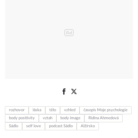
rozhovor
láska
tělo
vzhled
časopis Moje psychologie
body positivity
vztah
body image
Ridina Ahmedová
Sádlo
self love
podcast Sádlo
Alžírsko