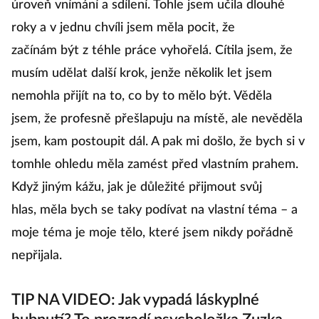
úroveň vnímání a sdílení. Tohle jsem učila dlouhé
roky a v jednu chvíli jsem měla pocit, že
začínám být z téhle práce vyhořelá. Cítila jsem, že
musím udělat další krok, jenže několik let jsem
nemohla přijít na to, co by to mělo být. Věděla
jsem, že profesně přešlapuju na místě, ale nevěděla
jsem, kam postoupit dál. A pak mi došlo, že bych si v
tomhle ohledu měla zamést před vlastním prahem.
Když jiným kážu, jak je důležité přijmout svůj
hlas, měla bych se taky podívat na vlastní téma – a
moje téma je moje tělo, které jsem nikdy pořádně
nepřijala.
TIP NA VIDEO: Jak vypadá láskyplné