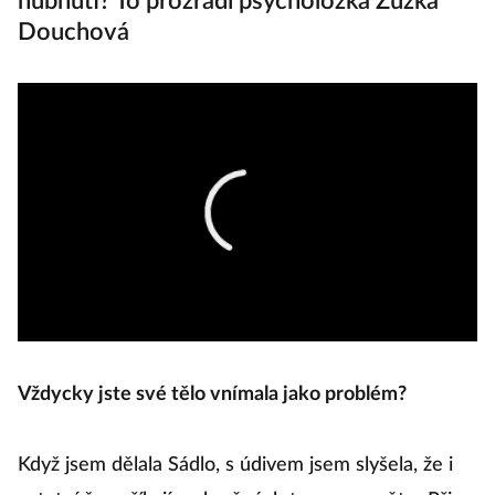
hubnutí? To prozradí psycholožka Zuzka
Douchová
Vždycky jste své tělo vnímala jako problém?
Když jsem dělala Sádlo, s údivem jsem slyšela, že i