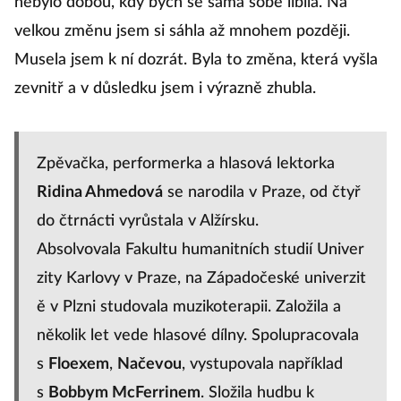
nebylo dobou, kdy bych se sama sobě líbila. Na
velkou změnu jsem si sáhla až mnohem později.
Musela jsem k ní dozrát. Byla to změna, která vyšla
zevnitř a v důsledku jsem i výrazně zhubla.
Zpěvačka, performerka a hlasová lektorka
Ridina Ahmedová
se narodila v Praze, od čtyř
do čtrnácti vyrůstala v Alžírsku.
Absolvovala Fakultu humanitních studií Univer
zity Karlovy v Praze, na Západočeské univerzit
ě v Plzni studovala muzikoterapii. Založila a
několik let vede hlasové dílny. Spolupracovala
s
Floexem
,
Načevou
, vystupovala například
s
Bobbym McFerrinem
. Složila hudbu k