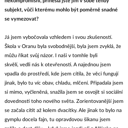
nekompromisní, přinesla jste jim v sobě tehdy
subjekt, vůči kterému mohlo být poměrně snadné
se vymezovat?
Já jsem vybočovala vzhledem i svou zkušeností.
Škola v Oranu byla svobodnější, byla jsem zvyklá, že
můžu říkat svůj názor. I naši v tomhle byli
skvělí, vedli nás k otevřenosti. A najednou jsem
vpadla do prostředí, kde jsem cítila, že věci fungují
jinak, bylo tu víc obav, chladu, mlčení. Připadala jsem
si mimo, vyčleněná, snažila jsem se osvojit si sociální
dovednosti toho nového světa. Zorientovanější jsem
se začala cítit až kolem dvacítky. Ale jinak to bylo na
gymplu docela fajn, tu opravdovou šikanu jsem