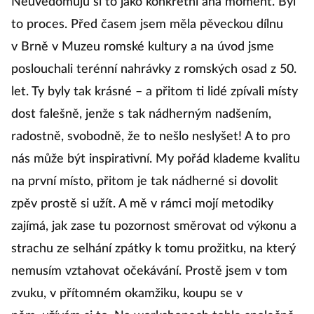
Neuvědomuju si to jako konkrétní aha moment. Byl
to proces. Před časem jsem měla pěveckou dílnu
v Brně v Muzeu romské kultury a na úvod jsme
poslouchali terénní nahrávky z romských osad z 50.
let. Ty byly tak krásné – a přitom ti lidé zpívali místy
dost falešně, jenže s tak nádherným nadšením,
radostně, svobodně, že to nešlo neslyšet! A to pro
nás může být inspirativní. My pořád klademe kvalitu
na první místo, přitom je tak nádherné si dovolit
zpěv prostě si užít. A mě v rámci mojí metodiky
zajímá, jak zase tu pozornost směrovat od výkonu a
strachu ze selhání zpátky k tomu prožitku, na který
nemusím vztahovat očekávání. Prostě jsem v tom
zvuku, v přítomném okamžiku, koupu se v