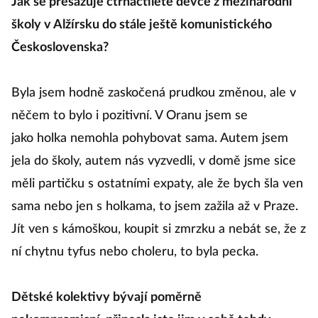
Jak se přesazuje čtrnáctileté děvče z mezinárodní
školy v Alžírsku do stále ještě komunistického
Československa?
Byla jsem hodně zaskočená prudkou změnou, ale v
něčem to bylo i pozitivní. V Oranu jsem se
jako holka nemohla pohybovat sama. Autem jsem
jela do školy, autem nás vyzvedli, v domě jsme sice
měli partičku s ostatními expaty, ale že bych šla ven
sama nebo jen s holkama, to jsem zažila až v Praze.
Jít ven s kámoškou, koupit si zmrzku a nebát se, že z
ní chytnu tyfus nebo choleru, to byla pecka.
Dětské kolektivy bývají poměrně