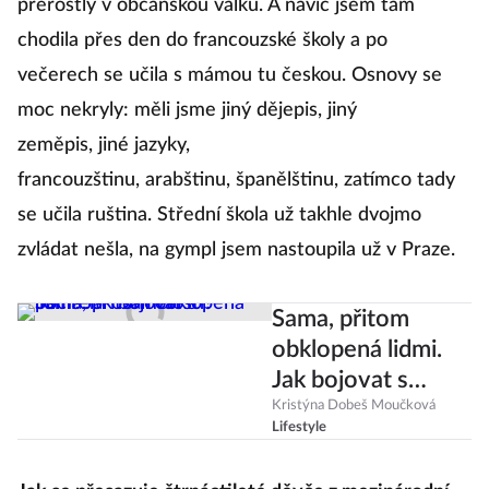
přerostly v občanskou válku. A navíc jsem tam
chodila přes den do francouzské školy a po
večerech se učila s mámou tu českou. Osnovy se
moc nekryly: měli jsme jiný dějepis, jiný
zeměpis, jiné jazyky,
francouzštinu, arabštinu, španělštinu, zatímco tady
se učila ruština. Střední škola už takhle dvojmo
zvládat nešla, na gympl jsem nastoupila už v Praze.
Sama, přitom
obklopená lidmi.
Jak bojovat s
pocitem
Kristýna Dobeš Moučková
Lifestyle
osamělosti?