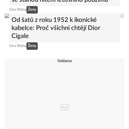
Sára Blahaj
Ženy
Od šatů z roku 1952 k ikonické
kabelce: Proč všichni chtějí Dior
Cigale
Sára Blahaj
Ženy