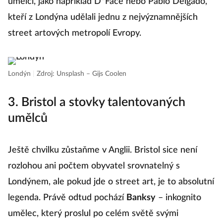
umělci, jako například D*Face nebo Pablo Delgado,
kteří z Londýna udělali jednu z nejvýznamnějších
street artových metropolí Evropy.
Londýn
|
Zdroj: Unsplash – Gijs Coolen
3. Bristol a stovky talentovaných
umělců
Ještě chvilku zůstaňme v Anglii. Bristol sice není
rozlohou ani počtem obyvatel srovnatelný s
Londýnem, ale pokud jde o street art, je to absolutní
legenda. Právě odtud pochází
Banksy
– inkognito
umělec, který proslul po celém světě svými