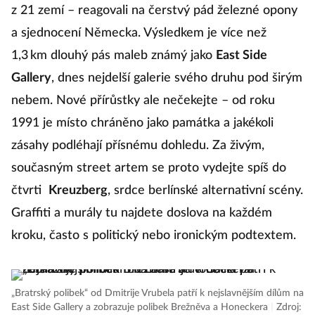
z 21 zemí – reagovali na čerstvý pád železné opony
a sjednocení Německa. Výsledkem je více než
1,3 km dlouhý pás maleb známý jako
East Side
Gallery
, dnes nejdelší galerie svého druhu pod širým
nebem. Nové přírůstky ale nečekejte – od roku
1991 je místo chráněno jako památka a jakékoli
zásahy podléhají přísnému dohledu. Za živým,
současným street artem se proto vydejte spíš do
čtvrti
Kreuzberg
, srdce berlínské alternativní scény.
Graffiti a murály tu najdete doslova na každém
kroku, často s politický nebo ironickým podtextem.
„Bratrský polibek“ od Dmitrije Vrubela patří k nejslavnějším dílům na
East Side Gallery a zobrazuje polibek Brežněva a Honeckera
|
Zdroj: