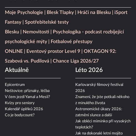
Moje Psychologie
Blesk Tlapky
Hráči na Blesku
iSport
Fantasy
Spotřebitelské testy
Blesku
Nemovitosti
Psychologika - podcast rozbíjející
psychologické mýty
Fotbalové přestupy
ONLINE
Eventový prostor Level 9
OKTAGON 92:
Szabová vs. Pudilová
Chance Liga 2026/27
Aktuálně
Léto 2026
Epicentrum
Karlovarský filmový festival
Neštovice: příznaky, léčba
2026
V čem jezdí Yamal a Mesii?
Znamení, že jste potkali někoho
Kvízy pro seniory
z minulého života
Kalendář úplňků 2026
Astronomické úkazy 2026:
Co je bodycount?
zatmění slunce a další
Jak obléci miminko při vysokých
teplotách?
Jak na dokonalé letní mojito