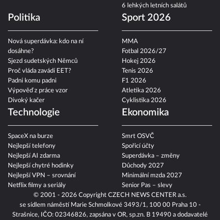
6 lehkých letních salátů
Politika
Sport 2026
Nová superdávka: kdo na ní
MMA
dosáhne?
Fotbal 2026/27
Sjezd sudetských Němců
Hokej 2026
Proč vláda zavádí EET?
Tenis 2026
Padni komu padni
F1 2026
Výpověď z práce vzor
Atletika 2026
Divoký kačer
Cyklistika 2026
Technologie
Ekonomika
SpaceX na burze
Smrt OSVČ
Nejlepší telefony
Spořicí účty
Nejlepší AI zdarma
Superdávka – změny
Nejlepší chytré hodinky
Důchody 2027
Nejlepší VPN – srovnání
Minimální mzda 2027
Netflix filmy a seriály
Senior Pas – slevy
© 2001 - 2026 Copyright
CZECH NEWS CENTER a.s.
se sídlem náměstí Marie Schmolkové 3493/1, 100 00 Praha 10 -
Strašnice, IČO: 02346826, zapsána v OR, sp.zn. B 19490 a dodavatelé