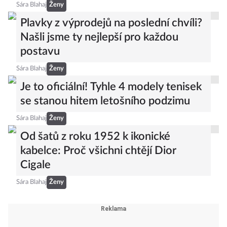
Sára Blahaj
Ženy
Plavky z výprodejů na poslední chvíli?
Našli jsme ty nejlepší pro každou
postavu
Sára Blahaj
Ženy
Je to oficiální! Tyhle 4 modely tenisek
se stanou hitem letošního podzimu
Sára Blahaj
Ženy
Od šatů z roku 1952 k ikonické
kabelce: Proč všichni chtějí Dior
Cigale
Sára Blahaj
Ženy