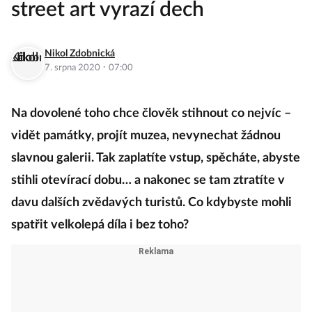
street art vyrazí dech
Nikol Zdobnická
·
7. srpna 2020
07:00
Na dovolené toho chce člověk stihnout co nejvíc –
vidět památky, projít muzea, nevynechat žádnou
slavnou galerii. Tak zaplatíte vstup, spěcháte, abyste
stihli otevírací dobu… a nakonec se tam ztratíte v
davu dalších zvědavých turistů. Co kdybyste mohli
spatřit velkolepá díla i bez toho?