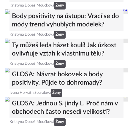
Kristýna Dobeš Moučková
Ženy
Body positivity na ústupu: Vrací se do
módy trend vyhublých modelek?
Kristýna Dobeš Moučková
Ženy
Ty můžeš leda házet koulí! Jak úzkost
ovlivňuje vztah k vlastnímu tělu?
Kristýna Dobeš Moučková
Ženy
GLOSA: Návrat bokovek a body
positivity. Půjde to dohromady?
Ivona Horváth Souralová
Ženy
GLOSA: Jednou S, jindy L. Proč nám v
obchodech často nesedí velikosti?
Kristýna Dobeš Moučková
Ženy