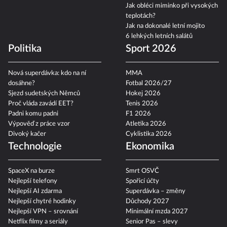
Jak obléci miminko při vysokých
teplotách?
Jak na dokonalé letní mojito
6 lehkých letních salátů
Politika
Sport 2026
Nová superdávka: kdo na ní
MMA
dosáhne?
Fotbal 2026/27
Sjezd sudetských Němců
Hokej 2026
Proč vláda zavádí EET?
Tenis 2026
Padni komu padni
F1 2026
Výpověď z práce vzor
Atletika 2026
Divoký kačer
Cyklistika 2026
Technologie
Ekonomika
SpaceX na burze
Smrt OSVČ
Nejlepší telefony
Spořicí účty
Nejlepší AI zdarma
Superdávka – změny
Nejlepší chytré hodinky
Důchody 2027
Nejlepší VPN – srovnání
Minimální mzda 2027
Netflix filmy a seriály
Senior Pas – slevy