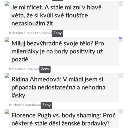
Je mi třicet. A stále mi zní v hlavě
věta, že si kvůli své tloušťce
nezasloužím žít
Kristýna Dobeš Moučková
Ženy
Miluj bezvýhradně svoje tělo? Pro
mileniálky je na body positivity už
pozdě
Kateřina Horáková
Ženy
Ridina Ahmedová: V mládí jsem si
připadala nedostatečná a nehodná
lásky
Michala Komrsková
Ženy
Florence Pugh vs. body shaming: Proč
některé stále děsí ženské bradavky?