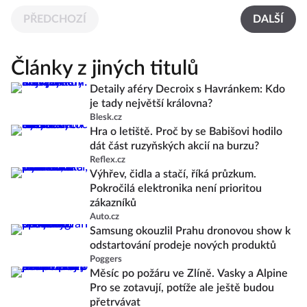
PŘEDCHOZÍ
DALŠÍ
Články z jiných titulů
Detaily aféry Decroix s Havránkem: Kdo
je tady největší královna?
Blesk.cz
Hra o letiště. Proč by se Babišovi hodilo
dát část ruzyňských akcií na burzu?
Reflex.cz
Výhřev, čidla a stačí, říká průzkum.
Pokročilá elektronika není prioritou
zákazníků
Auto.cz
Samsung okouzlil Prahu dronovou show k
odstartování prodeje nových produktů
Poggers
Měsíc po požáru ve Zlíně. Vasky a Alpine
Pro se zotavují, potíže ale ještě budou
přetrvávat