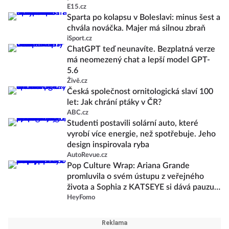
E15.cz
Sparta po kolapsu v Boleslavi: minus šest a
chvála nováčka. Majer má silnou zbraň
iSport.cz
ChatGPT teď neunavíte. Bezplatná verze
má neomezený chat a lepší model GPT-
5.6
Živě.cz
Česká společnost ornitologická slaví 100
let: Jak chrání ptáky v ČR?
ABC.cz
Studenti postavili solární auto, které
vyrobí více energie, než spotřebuje. Jeho
design inspirovala ryba
AutoRevue.cz
Pop Culture Wrap: Ariana Grande
promluvila o svém ústupu z veřejného
života a Sophia z KATSEYE si dává pauzu
od skupiny
HeyFomo