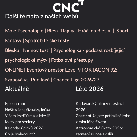
Další témata z našich webů
Moje Psychologie
Blesk Tlapky
Hráči na Blesku
iSport
Fantasy
Spotřebitelské testy
Blesku
Nemovitosti
Psychologika - podcast rozbíjející
psychologické mýty
Fotbalové přestupy
ONLINE
Eventový prostor Level 9
OKTAGON 92:
Szabová vs. Pudilová
Chance Liga 2026/27
Aktuálně
Léto 2026
Epicentrum
Karlovarský filmový festival
Neštovice: příznaky, léčba
2026
V čem jezdí Yamal a Mesii?
Znamení, že jste potkali někoho
Kvízy pro seniory
z minulého života
Kalendář úplňků 2026
Astronomické úkazy 2026:
Co je bodycount?
zatmění slunce a další