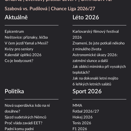
ONLINE
Eventový prostor Level 9
OKTAGON 92:
Szabová vs. Pudilová
Chance Liga 2026/27
Aktuálně
Léto 2026
Epicentrum
Karlovarský filmový festival
Neštovice: příznaky, léčba
2026
V čem jezdí Yamal a Mesii?
Znamení, že jste potkali někoho
Kvízy pro seniory
z minulého života
Kalendář úplňků 2026
Astronomické úkazy 2026:
Co je bodycount?
zatmění slunce a další
Jak obléci miminko při vysokých
teplotách?
Jak na dokonalé letní mojito
6 lehkých letních salátů
Politika
Sport 2026
Nová superdávka: kdo na ní
MMA
dosáhne?
Fotbal 2026/27
Sjezd sudetských Němců
Hokej 2026
Proč vláda zavádí EET?
Tenis 2026