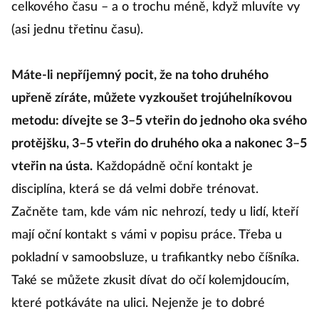
celkového času – a o trochu méně, když mluvíte vy
(asi jednu třetinu času).
Máte-li nepříjemný pocit, že na toho druhého
upřeně zíráte, můžete vyzkoušet trojúhelníkovou
metodu: dívejte se 3–5 vteřin do jednoho oka svého
protějšku, 3–5 vteřin do druhého oka a nakonec 3–5
vteřin na ústa.
Každopádně oční kontakt je
disciplína, která se dá velmi dobře trénovat.
Začněte tam, kde vám nic nehrozí, tedy u lidí, kteří
mají oční kontakt s vámi v popisu práce. Třeba u
pokladní v samoobsluze, u trafikantky nebo číšníka.
Také se můžete zkusit dívat do očí kolemjdoucím,
které potkáváte na ulici. Nejenže je to dobré