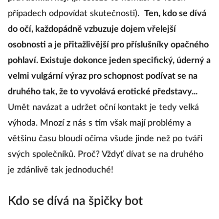
pravdomluvněji
(přestože to nemusí ve všech
případech odpovídat skutečnosti).
Ten, kdo se dívá
do očí, každopádně vzbuzuje dojem vřelejší
osobnosti a je přitažlivější pro příslušníky opačného
pohlaví. Existuje dokonce jeden specifický, úderný a
velmi vulgární výraz pro schopnost podívat se na
druhého tak, že to vyvolává erotické představy...
Umět navázat a udržet oční kontakt je tedy velká
výhoda. Mnozí z nás s tím však mají problémy a
většinu času bloudí očima všude jinde než po tváři
svých společníků. Proč? Vždyť dívat se na druhého
je zdánlivě tak jednoduché!
Kdo se dívá na špičky bot