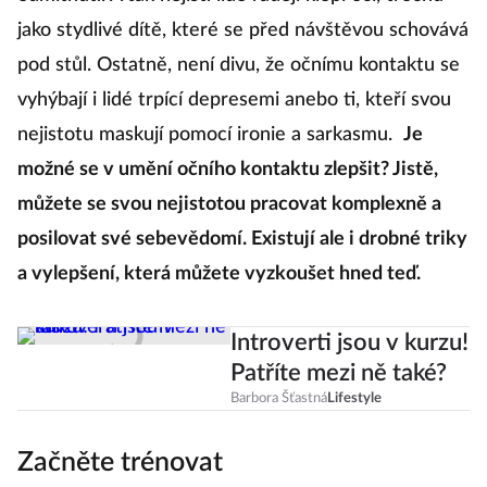
odmítnutí. A tak nejistí lidé raději klopí oči, trochu
jako stydlivé dítě, které se před návštěvou schovává
pod stůl. Ostatně, není divu, že očnímu kontaktu se
vyhýbají i lidé trpící depresemi anebo ti, kteří svou
nejistotu maskují pomocí ironie a sarkasmu.
Je
možné se v umění očního kontaktu zlepšit? Jistě,
můžete se svou nejistotou pracovat komplexně a
posilovat své sebevědomí. Existují ale i drobné triky
a vylepšení, která můžete vyzkoušet hned teď.
Introverti jsou v kurzu!
Patříte mezi ně také?
Barbora Šťastná
Lifestyle
Začněte trénovat