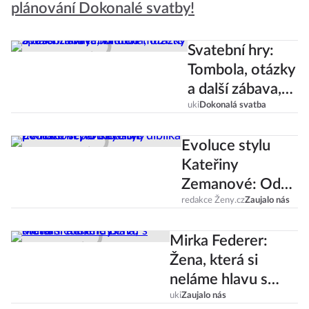
dorty, zkrátka vše, co potřebujete pro
plánování Dokonalé svatby!
Svatební hry:
Tombola, otázky
a další zábava,
kterou můžete
uki
Dokonalá svatba
zpestřit
Evoluce stylu
svatební den
Kateřiny
Zemanové: Od
Barbie diblíka po
redakce Ženy.cz
Zaujalo nás
ležérní pánský
Mirka Federer:
styl
Žena, která si
neláme hlavu s
uki
Zaujalo nás