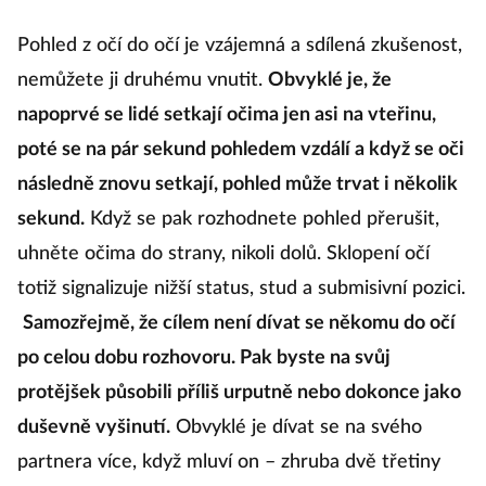
Pohled z očí do očí je vzájemná a sdílená zkušenost,
nemůžete ji druhému vnutit.
Obvyklé je, že
napoprvé se lidé setkají očima jen asi na vteřinu,
poté se na pár sekund pohledem vzdálí a když se oči
následně znovu setkají, pohled může trvat i několik
sekund.
Když se pak rozhodnete pohled přerušit,
uhněte očima do strany, nikoli dolů. Sklopení očí
totiž signalizuje nižší status, stud a submisivní pozici.
Samozřejmě, že cílem není dívat se někomu do očí
po celou dobu rozhovoru. Pak byste na svůj
protějšek působili příliš urputně nebo dokonce jako
duševně vyšinutí.
Obvyklé je dívat se na svého
partnera více, když mluví on – zhruba dvě třetiny