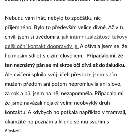
občasným mrknutím nebo odhrnutím vlasů z čela.
Nebudu vám lhát, nebylo to zpočátku nic
příjemného. Bylo to především velice divné. Až v tu
chvíli jsem si uvědomila,
jak intimní záležitostí takový
delší oční kontakt doopravdy je.
A ošívala jsem se, že
ho musím sdílet s cizím člověkem.
Připadalo mi, že
ten neznámý pán se mi skrze oči dívá až do žaludku.
Ale cvičení splnilo svůj účel: přestože jsem s tím
mužem předtím ani potom nepromluvila ani slovo,
za rok a půl jsem na něj nezapomněla. Připadalo mi,
že jsme navázali nějaký velmi neobvyklý druh
kontaktu. A kdybych ho potkala například v tramvaji,
okamžitě ho poznám a klidně se mu svěřím s