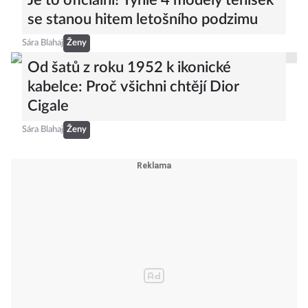
Je to oficiální! Tyhle 4 modely tenisek
se stanou hitem letošního podzimu
Sára Blahaj
Ženy
Od šatů z roku 1952 k ikonické
kabelce: Proč všichni chtějí Dior
Cigale
Sára Blahaj
Ženy