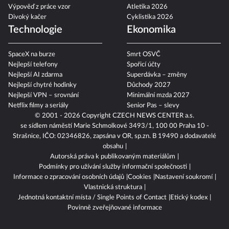
Padni komu padni
F1 2026
Výpověď z práce vzor
Atletika 2026
Divoký kačer
Cyklistika 2026
Technologie
Ekonomika
SpaceX na burze
Smrt OSVČ
Nejlepší telefony
Spořicí účty
Nejlepší AI zdarma
Superdávka – změny
Nejlepší chytré hodinky
Důchody 2027
Nejlepší VPN – srovnání
Minimální mzda 2027
Netflix filmy a seriály
Senior Pas – slevy
© 2001 - 2026 Copyright
CZECH NEWS CENTER a.s.
se sídlem náměstí Marie Schmolkové 3493/1, 100 00 Praha 10 -
Strašnice, IČO: 02346826, zapsána v OR, sp.zn. B 19490 a dodavatelé
obsahu
Autorská práva k publikovaným materiálům
Podmínky pro užívání služby informační společnosti
Informace o zpracování osobních údajů
Cookies
Nastavení soukromí
Vlastnická struktura
Jednotná kontaktní místa / Single Points of Contact
Etický kodex
Povinně zveřejňované informace