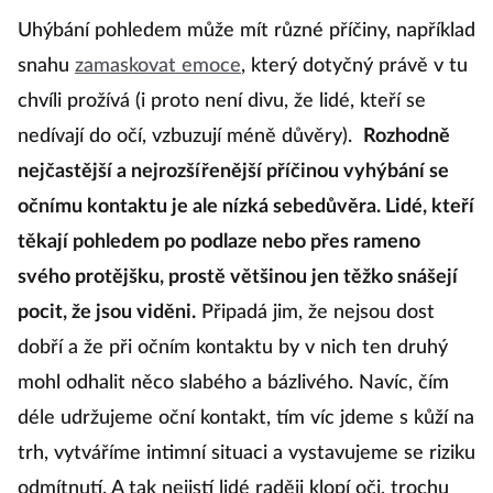
Uhýbání pohledem může mít různé příčiny, například
snahu
zamaskovat emoce
, který dotyčný právě v tu
chvíli prožívá (i proto není divu, že lidé, kteří se
nedívají do očí, vzbuzují méně důvěry).
Rozhodně
nejčastější a nejrozšířenější příčinou vyhýbání se
očnímu kontaktu je ale nízká sebedůvěra. Lidé, kteří
těkají pohledem po podlaze nebo přes rameno
svého protějšku, prostě většinou jen těžko snášejí
pocit, že jsou viděni.
Připadá jim, že nejsou dost
dobří a že při očním kontaktu by v nich ten druhý
mohl odhalit něco slabého a bázlivého. Navíc, čím
déle udržujeme oční kontakt, tím víc jdeme s kůží na
trh, vytváříme intimní situaci a vystavujeme se riziku