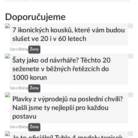
vztahy
oči
oční kontakt
pohled do očí
okno do duše
Doporučujeme
7 ikonických kousků, které vám budou
slušet ve 20 i v 60 letech
Sára Blahaj
Ženy
Šaty jako od návrháře? Těchto 20
seženete v běžných řetězcích do
1000 korun
Sára Blahaj
Ženy
Plavky z výprodejů na poslední chvíli?
Našli jsme ty nejlepší pro každou
postavu
Sára Blahaj
Ženy