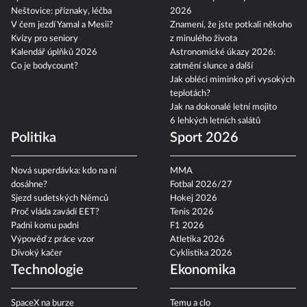
Neštovice: příznaky, léčba
2026
V čem jezdí Yamal a Mesii?
Znamení, že jste potkali někoho
Kvízy pro seniory
z minulého života
Kalendář úplňků 2026
Astronomické úkazy 2026:
Co je bodycount?
zatmění slunce a další
Jak obléci miminko při vysokých
teplotách?
Jak na dokonalé letní mojito
6 lehkých letních salátů
Politika
Sport 2026
Nová superdávka: kdo na ní
MMA
dosáhne?
Fotbal 2026/27
Sjezd sudetských Němců
Hokej 2026
Proč vláda zavádí EET?
Tenis 2026
Padni komu padni
F1 2026
Výpověď z práce vzor
Atletika 2026
Divoký kačer
Cyklistika 2026
Technologie
Ekonomika
SpaceX na burze
Temu a clo