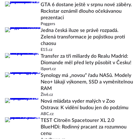
GTA 6 dostane ještě v srpnu nové záběry.
Rockstar oznámil dlouho očekávanou
prezentaci
Poggers
Jedna česká iluze se právě rozpadá.
Zelená transformace je pojistkou proti
chaosu
E15.cz
Transfer za tři miliardy do Realu Madrid:
Diomande měl před lety působit v Česku!
iSport.cz
Synology má „novou“ řadu NASů. Modely
Neo+ lákají výkonem, SSD a vyměnitelnou
RAM
Živě.cz
Nová mláďata vyder malých v Zoo
Ostrava: K vidění budou jen do podzimu
ABC.cz
TEST Citroën Spacetourer XL 2.0
BlueHDi: Rodinný pracant za rozumnou
cenu