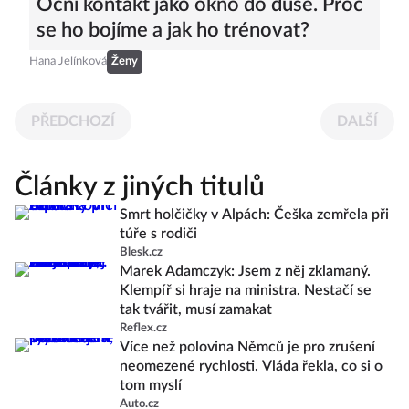
Oční kontakt jako okno do duše. Proč
se ho bojíme a jak ho trénovat?
Hana Jelínková
Ženy
PŘEDCHOZÍ
DALŠÍ
Články z jiných titulů
Smrt holčičky v Alpách: Češka zemřela při
túře s rodiči
Blesk.cz
Marek Adamczyk: Jsem z něj zklamaný.
Klempíř si hraje na ministra. Nestačí se
tak tvářit, musí zamakat
Reflex.cz
Více než polovina Němců je pro zrušení
neomezené rychlosti. Vláda řekla, co si o
tom myslí
Auto.cz