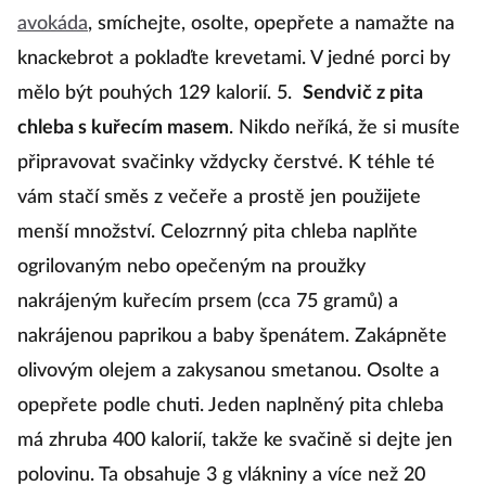
avokáda
, smíchejte, osolte, opepřete a namažte na
knackebrot a poklaďte krevetami. V jedné porci by
mělo být pouhých 129 kalorií. 5.
Sendvič z pita
chleba s kuřecím masem
. Nikdo neříká, že si musíte
připravovat svačinky vždycky čerstvé. K téhle té
vám stačí směs z večeře a prostě jen použijete
menší množství. Celozrnný pita chleba naplňte
ogrilovaným nebo opečeným na proužky
nakrájeným kuřecím prsem (cca 75 gramů) a
nakrájenou paprikou a baby špenátem. Zakápněte
olivovým olejem a zakysanou smetanou. Osolte a
opepřete podle chuti. Jeden naplněný pita chleba
má zhruba 400 kalorií, takže ke svačině si dejte jen
polovinu. Ta obsahuje 3 g vlákniny a více než 20