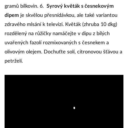
gramů bílkovin. 6.
Syrový květák s česnekovým
dipem
je skvělou přesnídávkou, ale také variantou
zdravého mlsání k televizi. Květák (zhruba 10 dkg)
rozdělený na růžičky namáčejte v dipu z bílých
uvařených fazolí rozmixovaných s česnekem a
olivovým olejem. Dochuťte solí, citronovou šťávou a
petrželí.