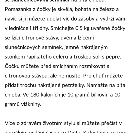
se slunečnicovými semínky
na pita chlebu.
Pomazánka z čočky je skvělá, bohatá na železo a
navíc si ji můžete udělat víc do zásoby a vydrží vám
v ledničce i tři dny. Smíchejte 0,5 kg uvařené čočky
se lžící citronové šťávy, dvěma lžícemi
slunečnicových semínek, jemně nakrájeným
stonkem řapíkatého celeru a troškou soli s pepře.
Čočku můžete před smícháním rozmixovat s
citronovou šťávou, ale nemusíte. Pro chuť můžete
přidat trochu nakrájené petrželky. Namažte na pita
chleba. Ve 180 kaloriích je 10 gramů bílkovin a 10
gramů vlákniny.
Více o zdravém životním stylu si můžete přečíst v