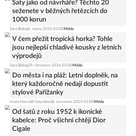
Šaty jako od návrháře? Těchto 20
seženete v běžných řetězcích do
1000 korun
Sára Blahaj
6. srpna 2026 03:00
Móda
V čem přežít tropická horka? Tohle
jsou nejlepší chladivé kousky z letních
výprodejů
Sára Blahaj
29. července 2026 03:00
Móda
Do města i na pláž: Letní doplněk, na
který každoročně nedají dopustit
stylové Pařížanky
Ivona Horváth Souralová
8. července 2024 03:00
Móda
Od šatů z roku 1952 k ikonické
kabelce: Proč všichni chtějí Dior
Cigale