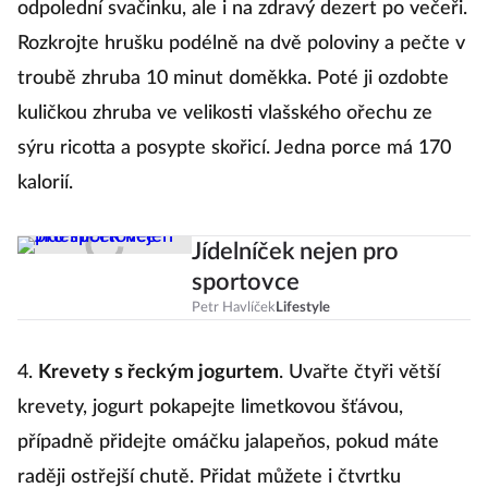
odpolední svačinku, ale i na zdravý dezert po večeři.
Rozkrojte hrušku podélně na dvě poloviny a pečte v
troubě zhruba 10 minut doměkka. Poté ji ozdobte
kuličkou zhruba ve velikosti vlašského ořechu ze
sýru ricotta a posypte skořicí. Jedna porce má 170
kalorií.
Jídelníček nejen pro
sportovce
Petr Havlíček
Lifestyle
4.
Krevety s řeckým jogurtem
. Uvařte čtyři větší
krevety, jogurt pokapejte limetkovou šťávou,
případně přidejte omáčku jalapeňos, pokud máte
raději ostřejší chutě. Přidat můžete i čtvrtku