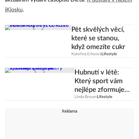
aktuálním vydání časopisu Dieta.
K dostání v našem
iKiosku
.
Pět skvělých věcí,
které se stanou,
když omezíte cukr
Kateřina Erbsová
Lifestyle
Hubnutí v létě:
Který sport vám
nejlépe zformuje
postavu?
Linda Breuer
Lifestyle