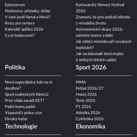
Epicentrum
Karlovarský filmový festival
Neštovice: příznaky, léčba
2026
V čem jezdí Yamal a Mesii?
Znamení, že jste potkali někoho
Kvízy pro seniory
z minulého života
Kalendář úplňků 2026
Astronomické úkazy 2026:
Co je bodycount?
zatmění slunce a další
Jak obléci miminko při vysokých
teplotách?
Jak na dokonalé letní mojito
6 lehkých letních salátů
Politika
Sport 2026
Nová superdávka: kdo na ní
MMA
dosáhne?
Fotbal 2026/27
Sjezd sudetských Němců
Hokej 2026
Proč vláda zavádí EET?
Tenis 2026
Padni komu padni
F1 2026
Výpověď z práce vzor
Atletika 2026
Divoký kačer
Cyklistika 2026
Technologie
Ekonomika