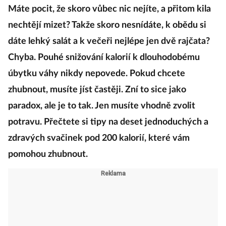
Máte pocit, že skoro vůbec nic nejíte, a přitom kila
nechtějí mizet? Takže skoro nesnídáte, k obědu si
dáte lehký salát a k večeři nejlépe jen dvě rajčata?
Chyba. Pouhé snižování kalorií k dlouhodobému
úbytku váhy nikdy nepovede. Pokud chcete
zhubnout, musíte jíst častěji. Zní to sice jako
paradox, ale je to tak. Jen musíte vhodně zvolit
potravu. Přečtete si tipy na deset jednoduchých a
zdravých svačinek pod 200 kalorií, které vám
pomohou zhubnout.