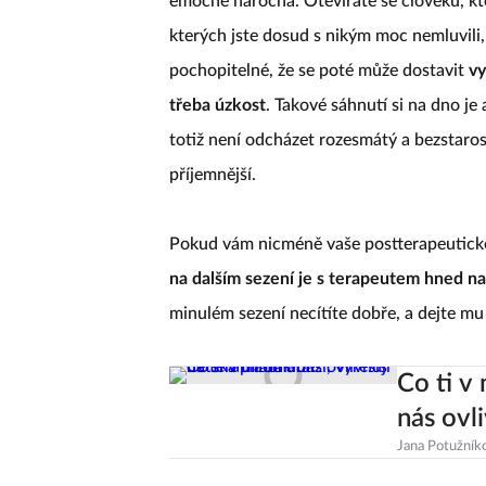
emočně náročná. Otevíráte se člověku, kte
kterých jste dosud s nikým moc nemluvili
pochopitelné, že se poté může dostavit
vy
třeba úzkost
. Takové sáhnutí si na dno je
totiž není odcházet rozesmátý a bezstaro
příjemnější.
Pokud vám nicméně vaše postterapeutické 
na dalším sezení je s terapeutem hned n
minulém sezení necítíte dobře, a dejte m
Co ti v 
nás ovl
Jana Potužník