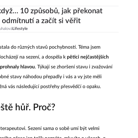
když… 10 způsobů, jak překonat
 odmítnutí a začít si věřit
uhalová
Lifestyle
ostala do různých stavů pochybností. Téma jsem
docházejí na sezení, a dospěla k
pětici nejčastějších
prohnaly hlavou
. Týkají se zhoršení stavu i zvažování
bné stavy náhodou přepadly i vás a vy jste měli
žná vás následující postřehy přesvědčí o opaku.
eště hůř. Proč?
i terapeutovi. Sezení sama o sobě umí být velmi