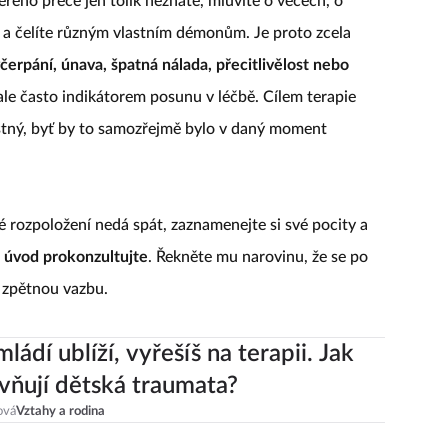
rého přece jen tolik neznáte, mluvíte o věcech, o
, a čelíte různým vlastním démonům. Je proto zcela
čerpání, únava, špatná nálada, přecitlivělost nebo
 ale často indikátorem posunu v léčbě. Cílem terapie
stný, byť by to samozřejmě bylo v daný moment
rozpoložení nedá spát, zaznamenejte si své pocity a
a úvod prokonzultujte
. Řekněte mu narovinu, že se po
u zpětnou vazbu.
mládí ublíží, vyřešíš na terapii. Jak
ivňují dětská traumata?
ová
Vztahy a rodina