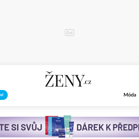
Móda
ví