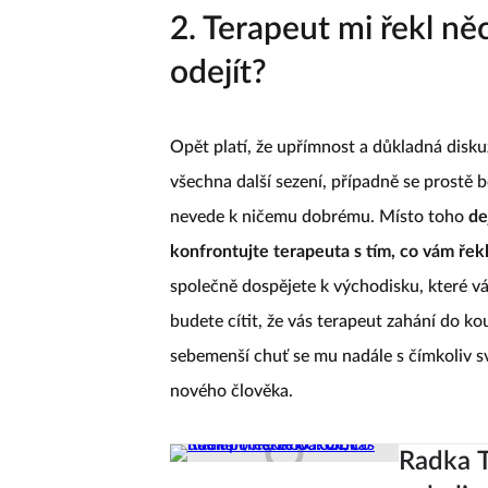
2. Terapeut mi řekl n
odejít?
Opět platí, že upřímnost a důkladná diskuz
všechna další sezení, případně se prostě b
nevede k ničemu dobrému. Místo toho
de
konfrontujte terapeuta s tím, co vám řek
společně dospějete k východisku, které v
budete cítit, že vás terapeut zahání do ko
sebemenší chuť se mu nadále s čímkoliv sv
nového člověka.
Radka T