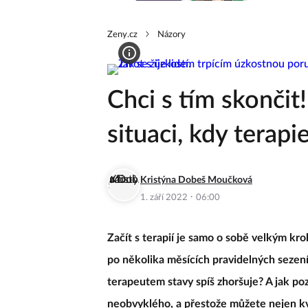
Zeny.cz
Názory
Chci s tím skončit
situaci, kdy terapi
Kristýna Dobeš Moučková
·
1. září 2022
06:00
Začít s terapií je samo o sobě velkým kr
po několika měsících pravidelných sezení
terapeutem stavy spíš zhoršuje? A jak poz
neobvyklého, a přestože můžete nejen kvů