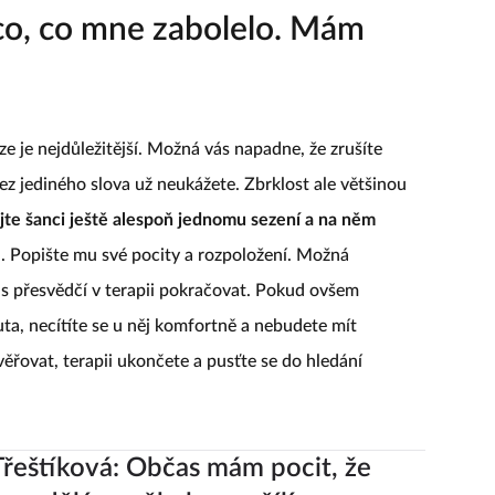
ěco, co mne zabolelo. Mám
e je nejdůležitější. Možná vás napadne, že zrušíte
ez jediného slova už neukážete. Zbrklost ale většinou
jte šanci ještě alespoň jednomu sezení a na něm
l
. Popište mu své pocity a rozpoložení. Možná
ás přesvědčí v terapii pokračovat. Pokud ovšem
uta, necítíte se u něj komfortně a nebudete mít
ěřovat, terapii ukončete a pusťte se do hledání
řeštíková: Občas mám pocit, že