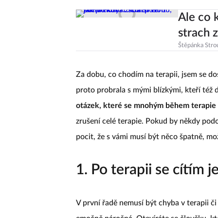
Ale co 
strach z
Štěpánka Stro
Za dobu, co chodím na terapii, jsem se d
proto probrala s mými blízkými, kteří též 
otázek, které se mnohým během terapie 
zrušení celé terapie. Pokud by někdy podo
pocit, že s vámi musí být něco špatně, mo
1. Po terapii se cítím j
V první řadě nemusí být chyba v terapii č