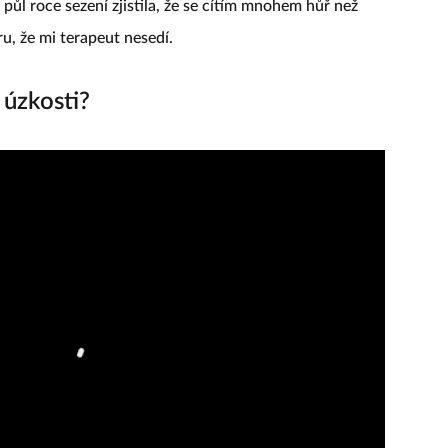
o půl roce sezení zjistila, že se cítím mnohem hůř než
u, že mi terapeut nesedí.
 úzkosti?