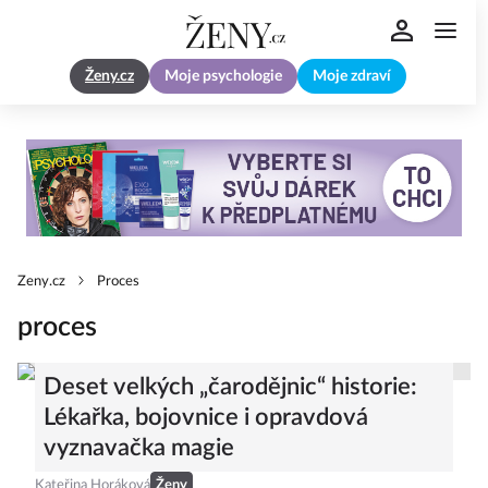
Ženy.cz
Moje psychologie
Moje zdraví
Zeny.cz
Proces
proces
Deset velkých „čarodějnic“ historie:
Lékařka, bojovnice i opravdová
vyznavačka magie
Kateřina Horáková
Ženy