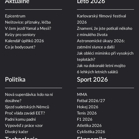
Aktuálně
Léto 2026
Epicentrum
Karlovarský filmový festival
Neštovice: příznaky, léčba
2026
V čem jezdí Yamal a Mesii?
Znamení, že jste potkali někoho
Kvízy pro seniory
z minulého života
Kalendář úplňků 2026
Astronomické úkazy 2026:
Co je bodycount?
zatmění slunce a další
Jak obléci miminko při vysokých
teplotách?
Jak na dokonalé letní mojito
6 lehkých letních salátů
Politika
Sport 2026
Nová superdávka: kdo na ní
MMA
dosáhne?
Fotbal 2026/27
Sjezd sudetských Němců
Hokej 2026
Proč vláda zavádí EET?
Tenis 2026
Padni komu padni
F1 2026
Výpověď z práce vzor
Atletika 2026
Divoký kačer
Cyklistika 2026