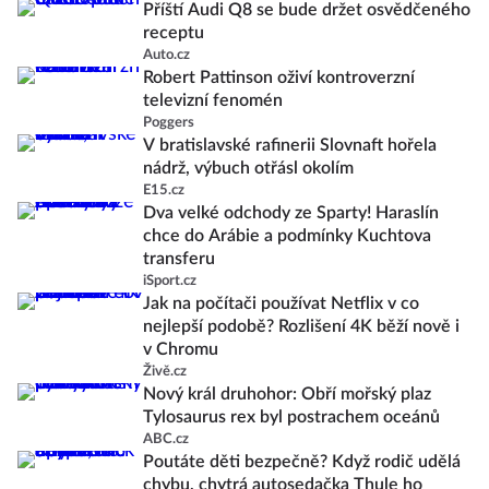
Příští Audi Q8 se bude držet osvědčeného
receptu
Auto.cz
Robert Pattinson oživí kontroverzní
televizní fenomén
Poggers
V bratislavské rafinerii Slovnaft hořela
nádrž, výbuch otřásl okolím
E15.cz
Dva velké odchody ze Sparty! Haraslín
chce do Arábie a podmínky Kuchtova
transferu
iSport.cz
Jak na počítači používat Netflix v co
nejlepší podobě? Rozlišení 4K běží nově i
v Chromu
Živě.cz
Nový král druhohor: Obří mořský plaz
Tylosaurus rex byl postrachem oceánů
ABC.cz
Poutáte děti bezpečně? Když rodič udělá
chybu, chytrá autosedačka Thule ho