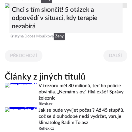
Chci s tím skončit! 5 otázek a
odpovědí v situaci, kdy terapie
nezabírá
Kristýna Dobeš Moučková
Ženy
PŘEDCHOZÍ
DALŠÍ
Články z jiných titulů
V trezoru měl 80 milionů, teď ho policie
obvinila. „Nemám slov,“ říká exšéf Správy
železnic
Blesk.cz
Jak se bude vyvíjet počasí? Až 45 stupňů,
což se dlouhodobě nedá vydržet, varuje
klimatolog Radim Tolasz
Reflex.cz