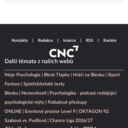
Kontakty
Redakce
Inzerce
RSS
Kariéra
Další témata z našich webů
Moje Psychologie
Blesk Tlapky
Hráči na Blesku
iSport
Fantasy
Spotřebitelské testy
Blesku
Nemovitosti
Psychologika - podcast rozbíjející
psychologické mýty
Fotbalové přestupy
ONLINE
Eventový prostor Level 9
OKTAGON 92:
Szabová vs. Pudilová
Chance Liga 2026/27