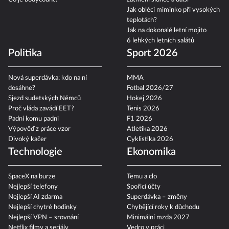
Jak obléci miminko při vysokých
teplotách?
Jak na dokonalé letní mojito
6 lehkých letních salátů
Politika
Sport 2026
Nová superdávka: kdo na ní
MMA
dosáhne?
Fotbal 2026/27
Sjezd sudetských Němců
Hokej 2026
Proč vláda zavádí EET?
Tenis 2026
Padni komu padni
F1 2026
Výpověď z práce vzor
Atletika 2026
Divoký kačer
Cyklistika 2026
Technologie
Ekonomika
SpaceX na burze
Temu a clo
Nejlepší telefony
Spořicí účty
Nejlepší AI zdarma
Superdávka – změny
Nejlepší chytré hodinky
Chybějící roky k důchodu
Nejlepší VPN – srovnání
Minimální mzda 2027
Netflix filmy a seriály
Vedro v práci