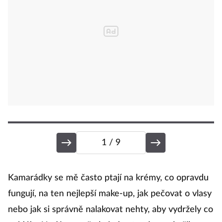
1
/ 9
P
Kamarádky se mě často ptají na krémy, co opravdu
fungují, na ten nejlepší make-up, jak pečovat o vlasy
nebo jak si správně nalakovat nehty, aby vydržely co
N