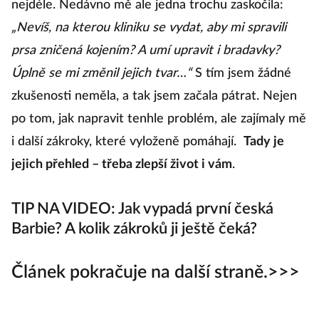
nejdéle. Nedávno mě ale jedna trochu zaskočila:
p
„Nevíš, na kterou kliniku se vydat, aby mi spravili
sh
prsa zničená kojením? A umí upravit i bradavky?
b
Úplně se mi změnil jejich tvar…“
S tím jsem žádné
p
zkušenosti neměla, a tak jsem začala pátrat. Nejen
s
po tom, jak napravit tenhle problém, ale zajímaly mě
bř
i další zákroky, které vyloženě pomáhají.
Tady je
v
jejich přehled – třeba zlepší život i vám
.
r
p
TIP NA VIDEO: Jak vypadá první česká
po
Barbie? A kolik zákroků ji ještě čeká?
st
„
Článek pokračuje na další straně.>>>
na
s