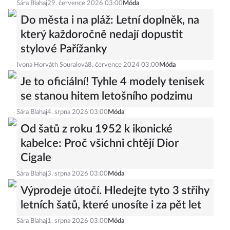
Sára Blahaj
29. července 2026 03:00
Móda
Do města i na pláž: Letní doplněk, na
který každoročně nedají dopustit
stylové Pařížanky
Ivona Horváth Souralová
8. července 2024 03:00
Móda
Je to oficiální! Tyhle 4 modely tenisek
se stanou hitem letošního podzimu
Sára Blahaj
4. srpna 2026 03:00
Móda
Od šatů z roku 1952 k ikonické
kabelce: Proč všichni chtějí Dior
Cigale
Sára Blahaj
3. srpna 2026 03:00
Móda
Výprodeje útočí. Hledejte tyto 3 střihy
letních šatů, které unosíte i za pět let
Sára Blahaj
1. srpna 2026 03:00
Móda