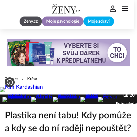
Ženy.cz
Moje psychologie
Moje zdraví
Zeny.cz
Krása
20
Fotogalerie
Plastika není tabu! Kdy pomůže
a kdy se do ní raději nepouštět?