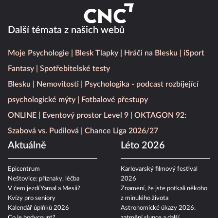
Další témata z našich webů
Moje Psychologie
Blesk Tlapky
Hráči na Blesku
iSport
Fantasy
Spotřebitelské testy
Blesku
Nemovitosti
Psychologika - podcast rozbíjející
psychologické mýty
Fotbalové přestupy
ONLINE
Eventový prostor Level 9
OKTAGON 92:
Szabová vs. Pudilová
Chance Liga 2026/27
Aktuálně
Léto 2026
Epicentrum
Karlovarský filmový festival
Neštovice: příznaky, léčba
2026
V čem jezdí Yamal a Mesii?
Znamení, že jste potkali někoho
Kvízy pro seniory
z minulého života
Kalendář úplňků 2026
Astronomické úkazy 2026:
Co je bodycount?
zatmění slunce a další