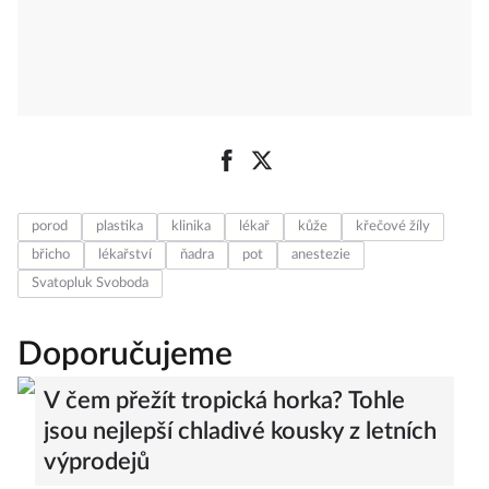
porod
plastika
klinika
lékař
kůže
křečové žíly
břicho
lékařství
ňadra
pot
anestezie
Svatopluk Svoboda
Doporučujeme
V čem přežít tropická horka? Tohle
jsou nejlepší chladivé kousky z letních
výprodejů