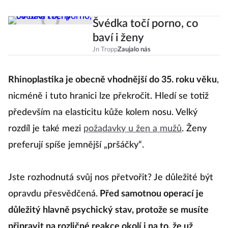
Švédka točí porno, co
baví i ženy
Jn Tropp
Zaujalo nás
Rhinoplastika je obecně vhodnější do 35. roku věku
,
nicméně i tuto hranici lze překročit. Hledí se totiž
především na elasticitu kůže kolem nosu. Velký
rozdíl je také mezi
požadavky u žen a mužů
. Ženy
preferují spíše jemnější „pršáčky“.
Jste rozhodnutá svůj nos přetvořit? Je důležité být
opravdu přesvědčená.
Před samotnou operací je
důležitý hlavně psychický stav, protože se musíte
připravit na rozličné reakce okolí i na to, že už