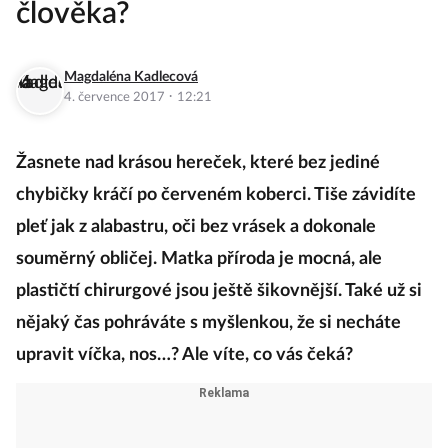
člověka?
Magdaléna Kadlecová
·
4. července 2017
12:21
Žasnete nad krásou hereček, které bez jediné
chybičky kráčí po červeném koberci. Tiše závidíte
pleť jak z alabastru, oči bez vrásek a dokonale
souměrný obličej. Matka příroda je mocná, ale
plastičtí chirurgové jsou ještě šikovnější. Také už si
nějaký čas pohráváte s myšlenkou, že si necháte
upravit víčka, nos…? Ale víte, co vás čeká?