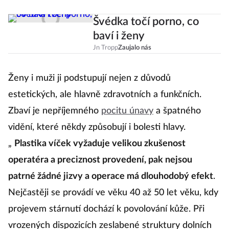
Švédka točí porno, co
baví i ženy
Jn Tropp
Zaujalo nás
Ženy i muži ji podstupují nejen z důvodů
estetických, ale hlavně zdravotních a funkčních.
Zbaví je nepříjemného
pocitu únavy
a špatného
vidění, které někdy způsobují i bolesti hlavy.
„
Plastika víček vyžaduje velikou zkušenost
operatéra a preciznost provedení, pak nejsou
patrné žádné jizvy a operace má dlouhodobý efekt
.
Nejčastěji se provádí ve věku 40 až 50 let věku, kdy
projevem stárnutí dochází k povolování kůže. Při
vrozených dispozicích zeslabené struktury dolních