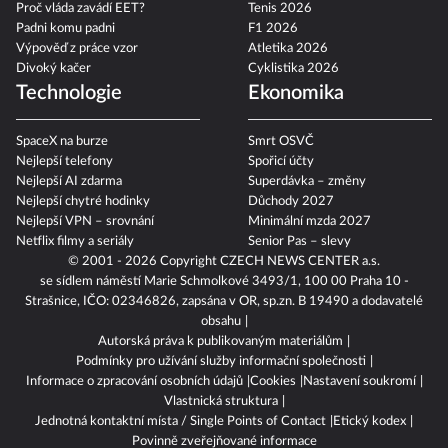
Proč vláda zavádí EET?
Tenis 2026
Padni komu padni
F1 2026
Výpověď z práce vzor
Atletika 2026
Divoký kačer
Cyklistika 2026
Technologie
Ekonomika
SpaceX na burze
Smrt OSVČ
Nejlepší telefony
Spořicí účty
Nejlepší AI zdarma
Superdávka – změny
Nejlepší chytré hodinky
Důchody 2027
Nejlepší VPN – srovnání
Minimální mzda 2027
Netflix filmy a seriály
Senior Pas – slevy
© 2001 - 2026 Copyright
CZECH NEWS CENTER a.s.
se sídlem náměstí Marie Schmolkové 3493/1, 100 00 Praha 10 -
Strašnice, IČO: 02346826, zapsána v OR, sp.zn. B 19490 a dodavatelé
obsahu
Autorská práva k publikovaným materiálům
Podmínky pro užívání služby informační společnosti
Informace o zpracování osobních údajů
Cookies
Nastavení soukromí
Vlastnická struktura
Jednotná kontaktní místa / Single Points of Contact
Etický kodex
Povinně zveřejňované informace