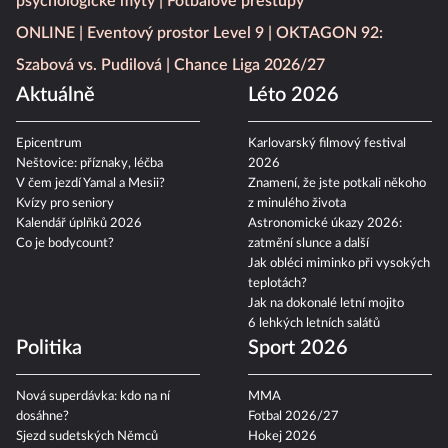
psychologické mýty
Fotbalové přestupy
ONLINE
Eventový prostor Level 9
OKTAGON 92:
Szabová vs. Pudilová
Chance Liga 2026/27
Aktuálně
Léto 2026
Epicentrum
Karlovarský filmový festival
Neštovice: příznaky, léčba
2026
V čem jezdí Yamal a Mesii?
Znamení, že jste potkali někoho
Kvízy pro seniory
z minulého života
Kalendář úplňků 2026
Astronomické úkazy 2026:
Co je bodycount?
zatmění slunce a další
Jak obléci miminko při vysokých
teplotách?
Jak na dokonalé letní mojito
6 lehkých letních salátů
Politika
Sport 2026
Nová superdávka: kdo na ní
MMA
dosáhne?
Fotbal 2026/27
Sjezd sudetských Němců
Hokej 2026