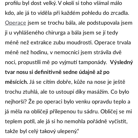
profilu byl dost velký. V okolí si toho všímal málo
kdo, ale já to viděla při každém pohledu do zrcadla.
Operace
jsem se trochu bála, ale podstupovala jsem
ji u vyhlášeného chirurga a bála jsem se jí tedy
méně než extrakce zubu moudrosti. Operace trvala
méně než hodinu, v nemocnici jsem strávila dvě
noci, propustili mě po vyjmutí tamponády.
Výsledný
tvar nosu si definitivně sedne údajně až po
měsících.
Já se cítím dobře, kůže na nose je ještě
trochu ztuhlá, ale to ustoupí díky masážím. Co bylo
nejhorší? Že po operaci bylo venku opravdu teplo a
já měla na obličeji přilepenou tu sádru. Obličej se mi
teplem potil, ale já si ho nemohla pořádně vyčistit,
takže byl celý takový ulepený.“