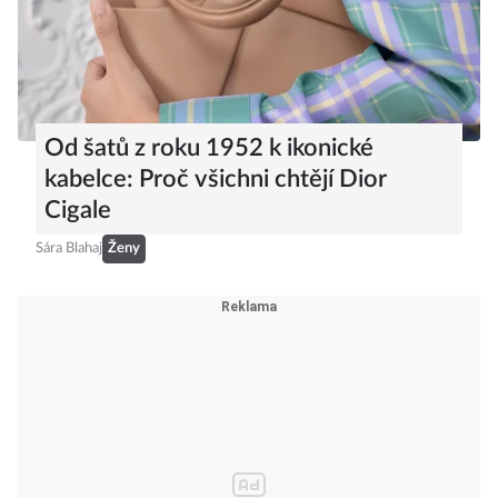
Od šatů z roku 1952 k ikonické
kabelce: Proč všichni chtějí Dior
Cigale
Sára Blahaj
Ženy