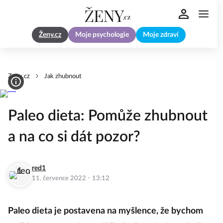
Ženy.cz
Moje psychologie
Moje zdraví
Zeny.cz
Jak zhubnout
Paleo dieta: Pomůže zhubnout
a na co si dát pozor?
red1
·
11. července 2022
13:12
Paleo dieta je postavena na myšlence, že bychom