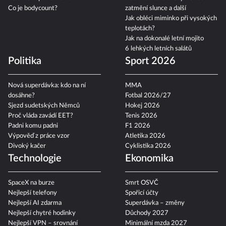
Kalendář úplňků 2026
Astronomické úkazy 2026:
Co je bodycount?
zatmění slunce a další
Jak obléci miminko při vysokých
teplotách?
Jak na dokonalé letní mojito
6 lehkých letních salátů
Politika
Sport 2026
Nová superdávka: kdo na ní
MMA
dosáhne?
Fotbal 2026/27
Sjezd sudetských Němců
Hokej 2026
Proč vláda zavádí EET?
Tenis 2026
Padni komu padni
F1 2026
Výpověď z práce vzor
Atletika 2026
Divoký kačer
Cyklistika 2026
Technologie
Ekonomika
SpaceX na burze
Smrt OSVČ
Nejlepší telefony
Spořicí účty
Nejlepší AI zdarma
Superdávka – změny
Nejlepší chytré hodinky
Důchody 2027