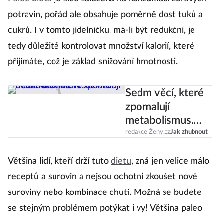
Paleo dieta
je sice založená na konzumaci zdravých
potravin, pořád ale obsahuje poměrně dost tuků a
cukrů. I v tomto jídelníčku, má-li být redukční, je
tedy důležité kontrolovat množství kalorií, které
přijímáte, což je základ snižování hmotnosti.
Sedm věcí, které
zpomalují
metabolismus.
Neděláte
redakce Ženy.cz
Jak zhubnout
některou z nich?
Většina lidí, kteří drží tuto
dietu
, zná jen velice málo
receptů a surovin a nejsou ochotni zkoušet nové
suroviny nebo kombinace chutí. Možná se budete
se stejným problémem potýkat i vy! Většina paleo