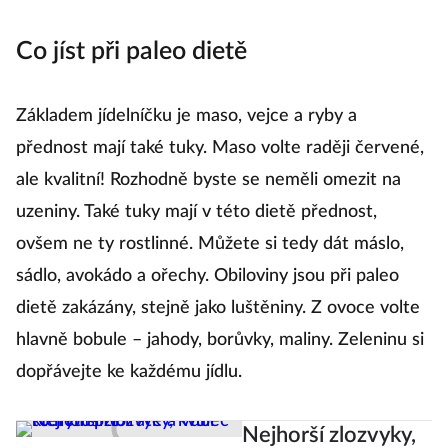
jeho upečení dříve neexistovaly potřebné nástroje.“
Co jíst při paleo dietě
Základem jídelníčku je maso, vejce a ryby a
přednost mají také tuky. Maso volte raději červené,
ale kvalitní! Rozhodně byste se neměli omezit na
uzeniny. Také tuky mají v této dietě přednost,
ovšem ne ty rostlinné. Můžete si tedy dát máslo,
sádlo, avokádo a ořechy. Obiloviny jsou při paleo
dietě zakázány, stejně jako luštěniny. Z ovoce volte
hlavně bobule – jahody, borůvky, maliny. Zeleninu si
dopřávejte ke každému jídlu.