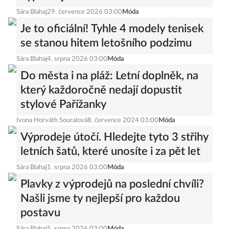
výprodejů
Sára Blahaj
29. července 2026 03:00
Móda
Je to oficiální! Tyhle 4 modely tenisek
se stanou hitem letošního podzimu
Sára Blahaj
4. srpna 2026 03:00
Móda
Do města i na pláž: Letní doplněk, na
který každoročně nedají dopustit
stylové Pařížanky
Ivona Horváth Souralová
8. července 2024 03:00
Móda
Výprodeje útočí. Hledejte tyto 3 střihy
letních šatů, které unosíte i za pět let
Sára Blahaj
1. srpna 2026 03:00
Móda
Plavky z výprodejů na poslední chvíli?
Našli jsme ty nejlepší pro každou
postavu