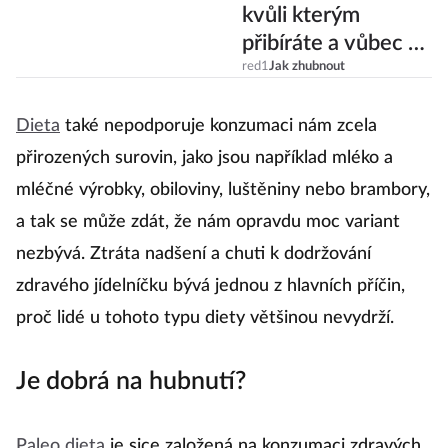
Nejhorší zlozvyky,
kvůli kterým
přibíráte a vůbec to
netušíte
red1
Jak zhubnout
Dieta
také nepodporuje konzumaci nám zcela
přirozených surovin, jako jsou například mléko a
mléčné výrobky, obiloviny, luštěniny nebo brambory,
a tak se může zdát, že nám opravdu moc variant
nezbývá. Ztráta nadšení a chuti k dodržování
zdravého jídelníčku bývá jednou z hlavních příčin,
proč lidé u tohoto typu diety většinou nevydrží.
Je dobrá na hubnutí?