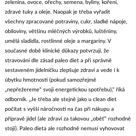
zelenina, ovoce, ořechy, semena, byliny, koření,
zdravé tuky a oleje. Naopak je třeba vyřadit
všechny zpracované potraviny, cukr, sladké nápoje,
obiloviny, většinu mléčných výrobků, luštěniny,
umělá sladidla, rostlinné oleje a margaríny. V
současné době klinické důkazy potvrzují, že
stravování dle zásad paleo diet a při správně
sestaveném jídelníčku zlepšuje zdraví a vede i k
úbytku hmotnosti (pokud samozřejmě
„nepřežereme“ svoji energetickou spotřebu),“ říká
odborník. „Je třeba ale stejně jako u clean diet
počítat s vyšší náročností na čas při nákupu a
přípravě jídel (ale zdraví za takovou „oběť“ rozhodně
stojí). Paleo dieta ale rozhodně nemusí vyhovovat