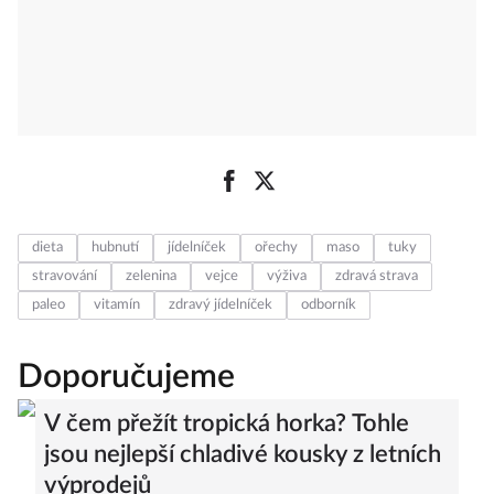
dieta
hubnutí
jídelníček
ořechy
maso
tuky
stravování
zelenina
vejce
výživa
zdravá strava
paleo
vitamín
zdravý jídelníček
odborník
Doporučujeme
V čem přežít tropická horka? Tohle
jsou nejlepší chladivé kousky z letních