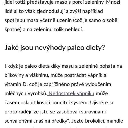
jídel totiž představuje maso s porcí zeleniny. Mnozí
lidé si to však zjednodušují a zvýší například
spotřebu masa včetně uzenin (což je samo o sobě
špatně) a na zeleninu tolik nehledí.
Jaké jsou nevýhody paleo diety?
I když je paleo dieta díky masu a zelenině bohatá na
bílkoviny a vlákninu, může postrádat vápník a
vitamin D, což je zapříčiněno právě vyloučením
mléčných výrobků.
Nedostatek vápníku
může
časem oslabit kosti i imunitní systém. Ujistěte se
proto raději, že jste se zásobovali surovinami
schválenými „našimi předky“. Jezte brokolici, mandle