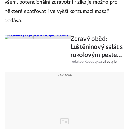
všem, potencionální zdravotní riziko je možno pro
některé spatřovat i ve vyšší konzumaci masa,“
dodává.
Zdravý oběd:
Luštěninový salát s
rukolovým pestem
a krutony
redakce Recepty.cz
Lifestyle