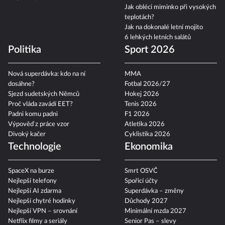
Jak obléci miminko při vysokých
teplotách?
Jak na dokonalé letní mojito
6 lehkých letních salátů
Politika
Sport 2026
Nová superdávka: kdo na ní
MMA
dosáhne?
Fotbal 2026/27
Sjezd sudetských Němců
Hokej 2026
Proč vláda zavádí EET?
Tenis 2026
Padni komu padni
F1 2026
Výpověď z práce vzor
Atletika 2026
Divoký kačer
Cyklistika 2026
Technologie
Ekonomika
SpaceX na burze
Smrt OSVČ
Nejlepší telefony
Spořicí účty
Nejlepší AI zdarma
Superdávka – změny
Nejlepší chytré hodinky
Důchody 2027
Nejlepší VPN – srovnání
Minimální mzda 2027
Netflix filmy a seriály
Senior Pas – slevy