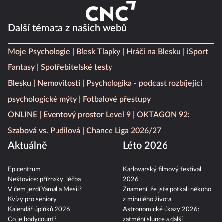
Další témata z našich webů
Moje Psychologie
Blesk Tlapky
Hráči na Blesku
iSport
Fantasy
Spotřebitelské testy
Blesku
Nemovitosti
Psychologika - podcast rozbíjející
psychologické mýty
Fotbalové přestupy
ONLINE
Eventový prostor Level 9
OKTAGON 92:
Szabová vs. Pudilová
Chance Liga 2026/27
Aktuálně
Léto 2026
Epicentrum
Karlovarský filmový festival
Neštovice: příznaky, léčba
2026
V čem jezdí Yamal a Mesii?
Znamení, že jste potkali někoho
Kvízy pro seniory
z minulého života
Kalendář úplňků 2026
Astronomické úkazy 2026:
Co je bodycount?
zatmění slunce a další