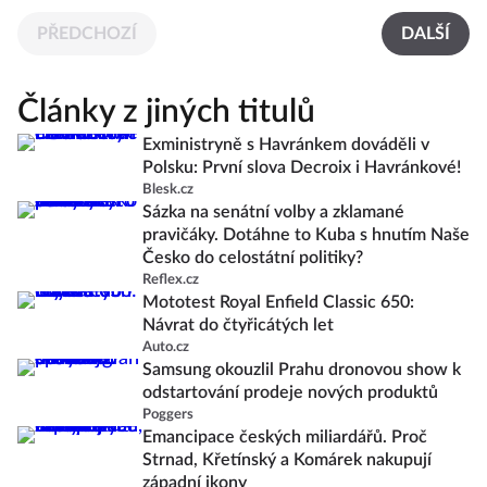
PŘEDCHOZÍ
DALŠÍ
Články z jiných titulů
Exministryně s Havránkem dováděli v
Polsku: První slova Decroix i Havránkové!
Blesk.cz
Sázka na senátní volby a zklamané
pravičáky. Dotáhne to Kuba s hnutím Naše
Česko do celostátní politiky?
Reflex.cz
Mototest Royal Enfield Classic 650:
Návrat do čtyřicátých let
Auto.cz
Samsung okouzlil Prahu dronovou show k
odstartování prodeje nových produktů
Poggers
Emancipace českých miliardářů. Proč
Strnad, Křetínský a Komárek nakupují
západní ikony