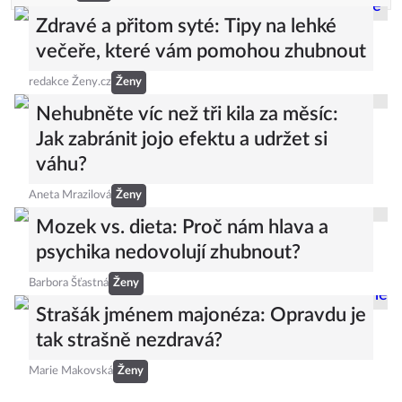
Zdravé a přitom syté: Tipy na lehké
večeře, které vám pomohou zhubnout
redakce Ženy.cz
Ženy
Nehubněte víc než tři kila za měsíc:
Jak zabránit jojo efektu a udržet si
váhu?
Aneta Mrazilová
Ženy
Mozek vs. dieta: Proč nám hlava a
psychika nedovolují zhubnout?
Barbora Šťastná
Ženy
Strašák jménem majonéza: Opravdu je
tak strašně nezdravá?
Marie Makovská
Ženy