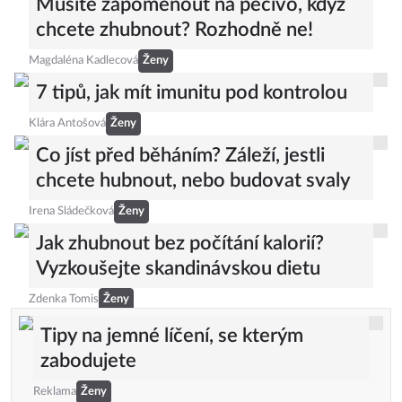
Musíte zapomenout na pečivo, když
chcete zhubnout? Rozhodně ne!
Magdaléna Kadlecová
Ženy
7 tipů, jak mít imunitu pod kontrolou
Klára Antošová
Ženy
Co jíst před běháním? Záleží, jestli
chcete hubnout, nebo budovat svaly
Irena Sládečková
Ženy
Jak zhubnout bez počítání kalorií?
Vyzkoušejte skandinávskou dietu
Zdenka Tomis
Ženy
Tipy na jemné líčení, se kterým
zabodujete
Reklama
Ženy