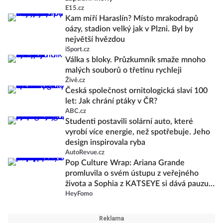
E15.cz
Kam míří Haraslín? Místo mrakodrapů
oázy, stadion velký jak v Plzni. Byl by
největší hvězdou
iSport.cz
Válka s bloky. Průzkumník smaže mnoho
malých souborů o třetinu rychleji
Živě.cz
Česká společnost ornitologická slaví 100
let: Jak chrání ptáky v ČR?
ABC.cz
Studenti postavili solární auto, které
vyrobí více energie, než spotřebuje. Jeho
design inspirovala ryba
AutoRevue.cz
Pop Culture Wrap: Ariana Grande
promluvila o svém ústupu z veřejného
života a Sophia z KATSEYE si dává pauzu
od skupiny
HeyFomo