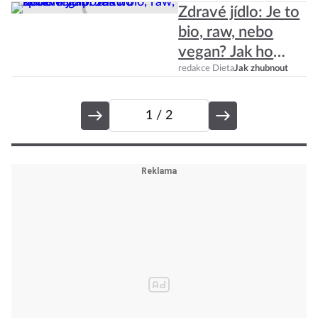
Zdravé jídlo: Je to
bio, raw, nebo
vegan? Jak ho
spolehlivě poznat?
redakce Dieta
Jak zhubnout
1
/ 2