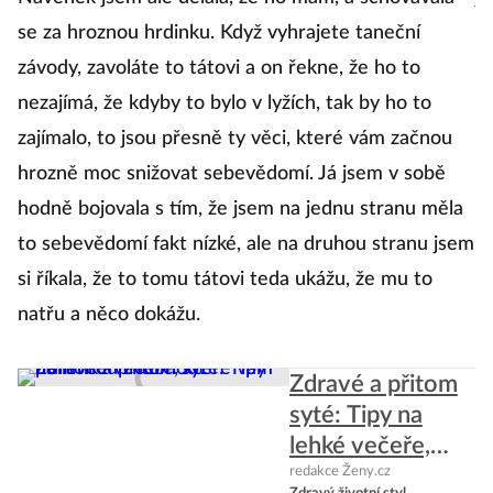
se za hroznou hrdinku. Když vyhrajete taneční
ci
závody, zavoláte to tátovi a on řekne, že ho to
no
nezajímá, že kdyby to bylo v lyžích, tak by ho to
to
zajímalo, to jsou přesně ty věci, které vám začnou
P
hrozně moc snižovat sebevědomí. Já jsem v sobě
vy
hodně bojovala s tím, že jsem na jednu stranu měla
to sebevědomí fakt nízké, ale na druhou stranu jsem
Co
si říkala, že to tomu tátovi teda ukážu, že mu to
natřu a něco dokážu.
P
u
Zdravé a přitom
s
syté: Tipy na
so
lehké večeře,
v
které vám
redakce Ženy.cz
se