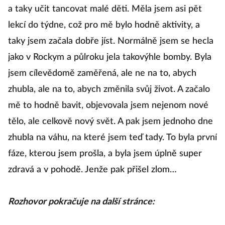
um
a taky učit tancovat malé děti. Měla jsem asi pět
po
lekcí do týdne, což pro mě bylo hodně aktivity, a
s
taky jsem začala dobře jíst. Normálně jsem se hecla
jako v Rockym a půlroku jela takovýhle bomby. Byla
jsem cílevědomě zaměřená, ale ne na to, abych
zhubla, ale na to, abych změnila svůj život. A začalo
mě to hodně bavit, objevovala jsem nejenom nové
tělo, ale celkově nový svět. A pak jsem jednoho dne
zhubla na váhu, na které jsem teď tady. To byla první
fáze, kterou jsem prošla, a byla jsem úplně super
zdravá a v pohodě. Jenže pak přišel zlom…
Rozhovor pokračuje na další stránce: