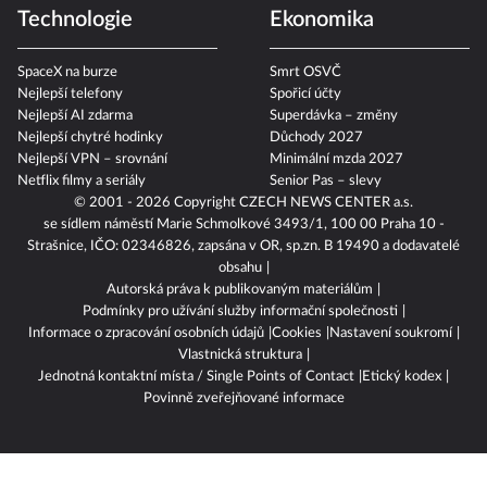
Technologie
Ekonomika
SpaceX na burze
Smrt OSVČ
Nejlepší telefony
Spořicí účty
Nejlepší AI zdarma
Superdávka – změny
Nejlepší chytré hodinky
Důchody 2027
Nejlepší VPN – srovnání
Minimální mzda 2027
Netflix filmy a seriály
Senior Pas – slevy
© 2001 - 2026 Copyright
CZECH NEWS CENTER a.s.
se sídlem náměstí Marie Schmolkové 3493/1, 100 00 Praha 10 -
Strašnice, IČO: 02346826, zapsána v OR, sp.zn. B 19490 a dodavatelé
obsahu
Autorská práva k publikovaným materiálům
Podmínky pro užívání služby informační společnosti
Informace o zpracování osobních údajů
Cookies
Nastavení soukromí
Vlastnická struktura
Jednotná kontaktní místa / Single Points of Contact
Etický kodex
Povinně zveřejňované informace