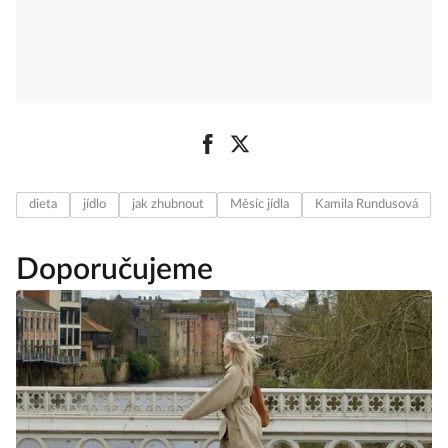
dieta
jídlo
jak zhubnout
Měsíc jídla
Kamila Rundusová
Doporučujeme