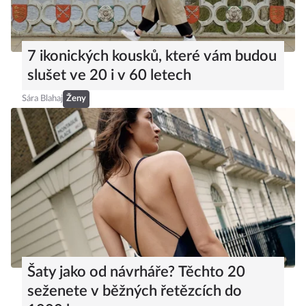
7 ikonických kousků, které vám budou
slušet ve 20 i v 60 letech
Sára Blahaj
Ženy
Šaty jako od návrháře? Těchto 20
seženete v běžných řetězcích do