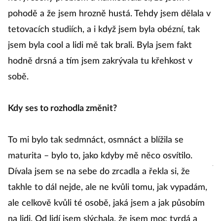
pohodě a že jsem hrozně hustá. Tehdy jsem dělala v
O 
tetovacích studiích, a i když jsem byla obézní, tak
p
jsem byla cool a lidi mě tak brali. Byla jsem fakt
má
hodně drsná a tím jsem zakrývala tu křehkost v
hl
sobě.
h
de
Kdy ses to rozhodla změnit?
n
t
To mi bylo tak sedmnáct, osmnáct a blížila se
t
maturita – bylo to, jako kdyby mě něco osvítilo.
j
Dívala jsem se na sebe do zrcadla a řekla si, že
sv
takhle to dál nejde, ale ne kvůli tomu, jak vypadám,
ale celkově kvůli té osobě, jaká jsem a jak působím
A
na lidi. Od lidí jsem slýchala, že jsem moc tvrdá a