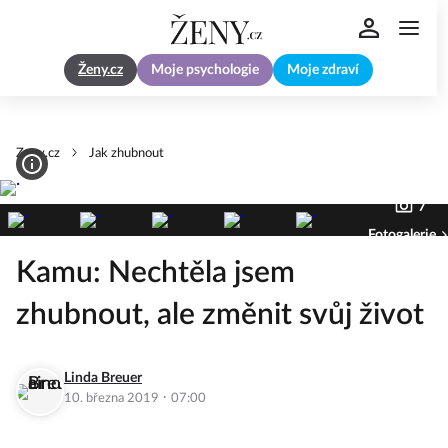
Ženy.cz
Moje psychologie
Moje zdraví
Zeny.cz
Jak zhubnout
7
Fotogalerie
Kamu: Nechtěla jsem
zhubnout, ale změnit svůj život
Linda Breuer
·
10. března 2019
07:00