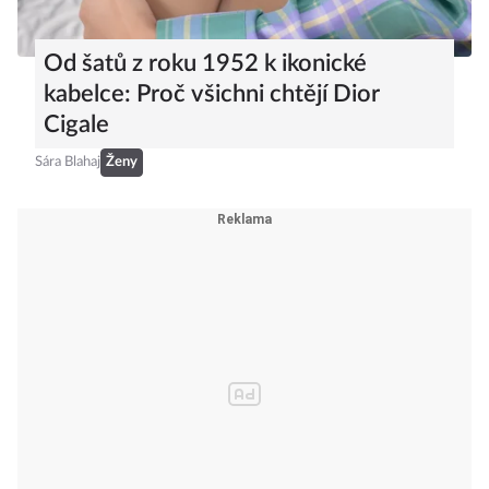
Od šatů z roku 1952 k ikonické
kabelce: Proč všichni chtějí Dior
Cigale
Sára Blahaj
Ženy