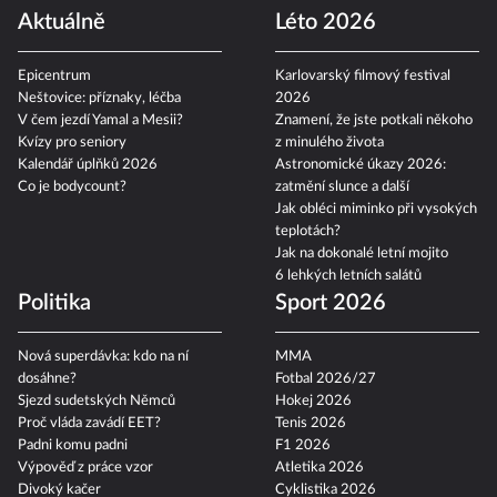
Aktuálně
Léto 2026
Epicentrum
Karlovarský filmový festival
Neštovice: příznaky, léčba
2026
V čem jezdí Yamal a Mesii?
Znamení, že jste potkali někoho
Kvízy pro seniory
z minulého života
Kalendář úplňků 2026
Astronomické úkazy 2026:
Co je bodycount?
zatmění slunce a další
Jak obléci miminko při vysokých
teplotách?
Jak na dokonalé letní mojito
6 lehkých letních salátů
Politika
Sport 2026
Nová superdávka: kdo na ní
MMA
dosáhne?
Fotbal 2026/27
Sjezd sudetských Němců
Hokej 2026
Proč vláda zavádí EET?
Tenis 2026
Padni komu padni
F1 2026
Výpověď z práce vzor
Atletika 2026
Divoký kačer
Cyklistika 2026