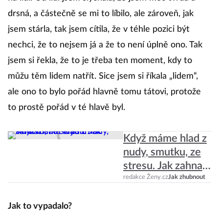
drsná, a částečně se mi to líbilo, ale zároveň, jak
P
jsem stárla, tak jsem cítila, že v téhle pozici být
po
nechci, že to nejsem já a že to není úplně ono. Tak
ře
jsem si řekla, že to je třeba ten moment, kdy to
ži
můžu těm lidem natřít. Sice jsem si říkala „lidem“,
šp
ale ono to bylo pořád hlavně tomu tátovi, protože
to
to prostě pořád v té hlavě byl.
n
z
Když máme hlad z
kn
nudy, smutku, ze
p
stresu. Jak zahnat
v
chuť k jídlu?
redakce Ženy.cz
Jak zhubnout
př
Jak to vypadalo?
vš