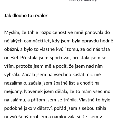
Zdravý životní styl
pomohou
de
zhubnout
Jak dlouho to trvalo?
p
a 
Myslím, že tahle rozpolcenost ve mně panovala do
ne
nějakých osmnácti let, kdy jsem byla opravdu hodně
ne
obézní, a bylo to vlastně kvůli tomu, že od nás táta
N
odešel. Přestala jsem sportovat, přestala jsem se
k
vším, protože jsem měla pocit, že jsem nad ním
vyhrála. Začala jsem na všechno kašlat, nic mě
nezajímalo, začala jsem špatně jíst a chodit na
mejdany. Navenek jsem dělala, že to mám všechno
na salámu, a přitom jsem se trápila. Vlastně to bylo
podobné jako v dětství, pořád jsem s sebou táhla
A
nevyřešený problém a namlouvala si, že jsem v