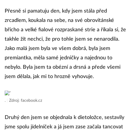
za
Přesně si pamatuju den, kdy jsem stála před
ži
zrcadlem, koukala na sebe, na své obrovitánské
do
břicho a velké fialové rozpraskané strie a říkala si, že
takhle žít nechci, že pro tohle jsem se nenarodila.
S 
Jako malá jsem byla ve všem dobrá, byla jsem
premiantka, měla samé jedničky a najednou to
Já
nebylo. Byla jsem ta obézní a drsná a přede všemi
p
jsem dělala, jak mi to hrozně vyhovuje.
Ro
ne
le
.
|
Zdroj: facebook.cz
S
mě
Druhý den jsem se objednala k dietoložce, sestavily
pr
jsme spolu jídelníček a já jsem zase začala tancovat