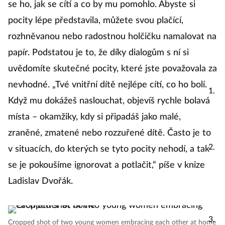
se ho, jak se cítí a co by mu pomohlo. Abyste si
pocity lépe představila, můžete svou plačící,
P
rozhněvanou nebo radostnou holčičku namalovat na
so
papír. Podstatou je to, že díky dialogům s ní si
kr
uvědomíte skutečné pocity, které jste považovala za
nevhodné. „Tvé vnitřní dítě nejlépe cítí, co ho bolí.
Po
Když mu dokážeš naslouchat, objevíš rychle bolavá
V
místa – okamžiky, kdy si připadáš jako malé,
va
zraněné, zmatené nebo rozzuřené dítě. Často je to
Na
v situacích, do kterých se tyto pocity nehodí, a tak
v
se je pokoušíme ignorovat a potlačit,“ píše v knize
m
Ladislav Dvořák.
my
M
Cropped shot of two young women embracing each other at home