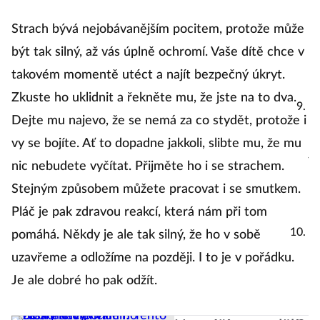
u
tě
Strach bývá nejobávanějším pocitem, protože může
o
být tak silný, až vás úplně ochromí. Vaše dítě chce v
te
takovém momentě utéct a najít bezpečný úkryt.
Zkuste ho uklidnit a řekněte mu, že jste na to dva.
Dě
Dejte mu najevo, že se nemá za co stydět, protože i
vy
vy se bojíte. Ať to dopadne jakkoli, slibte mu, že mu
je
nic nebudete vyčítat. Přijměte ho i se strachem.
O
Stejným způsobem můžete pracovat i se smutkem.
r
Pláč je pak zdravou reakcí, která nám při tom
Ř
pomáhá. Někdy je ale tak silný, že ho v sobě
k
uzavřeme a odložíme na později. I to je v pořádku.
se
Je ale dobré ho pak odžít.
že