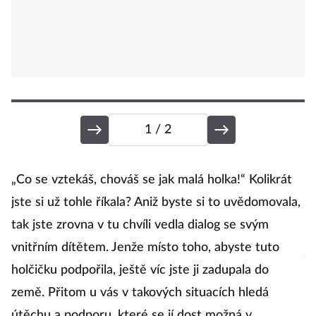
1
/ 2
S
„Co se vztekáš, chováš se jak malá holka!“ Kolikrát
jste si už tohle říkala? Aniž byste si to uvědomovala,
tak jste zrovna v tu chvíli vedla dialog se svým
Ne
vnitřním dítětem. Jenže místo toho, abyste tuto
ja
iS
holčičku podpořila, ještě víc jste ji zadupala do
země. Přitom u vás v takových situacích hledá
P
útěchu a podporu, které se jí dost možná v