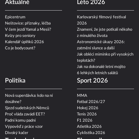
Aktuálně
Léto 2026
Epicentrum
Karlovarský filmový festival
Neštovice: příznaky, léčba
2026
V čem jezdí Yamal a Mesii?
Znamení, že jste potkali někoho
Kvízy pro seniory
z minulého života
Kalendář úplňků 2026
Astronomické úkazy 2026:
Co je bodycount?
zatmění slunce a další
Jak obléci miminko při vysokých
teplotách?
Jak na dokonalé letní mojito
6 lehkých letních salátů
Politika
Sport 2026
Nová superdávka: kdo na ní
MMA
dosáhne?
Fotbal 2026/27
Sjezd sudetských Němců
Hokej 2026
Proč vláda zavádí EET?
Tenis 2026
Padni komu padni
F1 2026
Výpověď z práce vzor
Atletika 2026
Divoký kačer
Cyklistika 2026