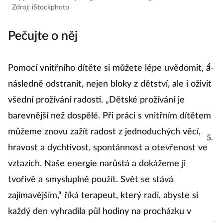
|
Zdroj: iStockphoto
ne
na
Pečujte o něj
uz
Z
Pomocí vnitřního dítěte si můžete lépe uvědomit, a
dn
následně odstranit, nejen bloky z dětství, ale i oživit
na
všední prožívání radosti. „Dětské prožívání je
p
barevnější než dospělé. Při práci s vnitřním dítětem
můžeme znovu zažít radost z jednoduchých věcí,
V
hravost a dychtivost, spontánnost a otevřenost ve
n
vztazích. Naše energie narůstá a dokážeme ji
p
tvořivě a smysluplně použít. Svět se stává
d
zajímavějším,“ říká terapeut, který radí, abyste si
ro
každý den vyhradila půl hodiny na procházku v
je