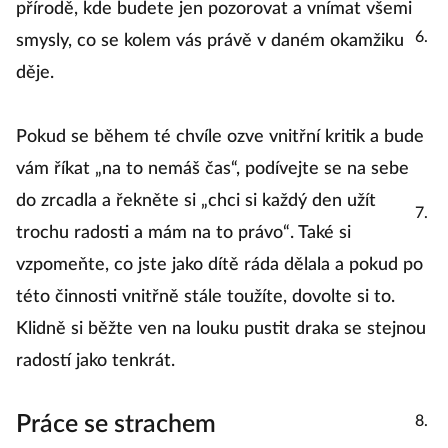
přírodě, kde budete jen pozorovat a vnímat všemi
V
smysly, co se kolem vás právě v daném okamžiku
p
děje.
P
cv
Pokud se během té chvíle ozve vnitřní kritik a bude
kt
vám říkat „na to nemáš čas“, podívejte se na sebe
do zrcadla a řekněte si „chci si každý den užít
M
trochu radosti a mám na to právo“. Také si
k
vzpomeňte, co jste jako dítě ráda dělala a pokud po
d
této činnosti vnitřně stále toužíte, dovolte si to.
n
Klidně si běžte ven na louku pustit draka se stejnou
k
radostí jako tenkrát.
k
Práce se strachem
O