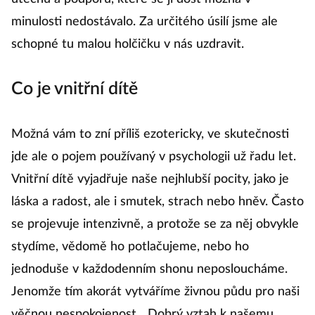
Tr
minulosti nedostávalo. Za určitého úsilí jsme ale
a
schopné tu malou holčičku v nás uzdravit.
mů
k
Co je vnitřní dítě
s
Možná vám to zní příliš ezotericky, ve skutečnosti
D
jde ale o pojem používaný v psychologii už řadu let.
Vnitřní dítě vyjadřuje naše nejhlubší pocity, jako je
V
láska a radost, ale i smutek, strach nebo hněv. Často
kd
se projevuje intenzivně, a protože se za něj obvykle
N
stydíme, vědomě ho potlačujeme, nebo ho
p
jednoduše v každodenním shonu neposloucháme.
př
Jenomže tím akorát vytváříme živnou půdu pro naši
věčnou nespokojenost. „Dobrý vztah k našemu