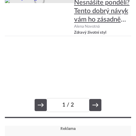
h
Nesnášíte pondělí?
Tento dobrý návyk
vám ho zásadně
ulehčí
Alena Novotná
Zdravý životní styl
Č
P
vn
1
/ 2