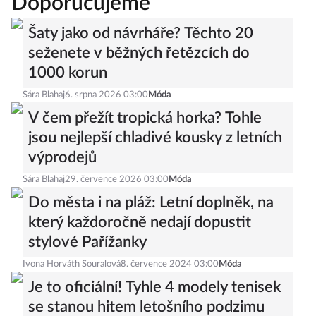
Doporučujeme
Šaty jako od návrháře? Těchto 20
seženete v běžných řetězcích do
1000 korun
Sára Blahaj
6. srpna 2026 03:00
Móda
V čem přežít tropická horka? Tohle
jsou nejlepší chladivé kousky z letních
výprodejů
Sára Blahaj
29. července 2026 03:00
Móda
Do města i na pláž: Letní doplněk, na
který každoročně nedají dopustit
stylové Pařížanky
Ivona Horváth Souralová
8. července 2024 03:00
Móda
Je to oficiální! Tyhle 4 modely tenisek
se stanou hitem letošního podzimu