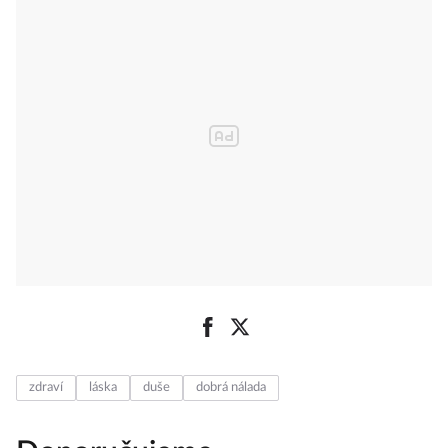
zdraví
láska
duše
dobrá nálada