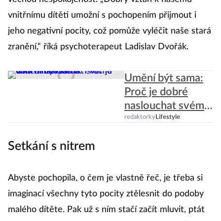
J
vnitřnímu dítěti umožní s pochopením přijmout i
jeho negativní pocity, což pomůže vyléčit naše stará
N
zranění,“ říká psychoterapeut Ladislav Dvořák.
ot
m
Umění být sama:
Z
Proč je dobré
po
naslouchat svému
Ř
vnitřnímu hlasu?
redaktorky
Lifestyle
se
Setkání s nitrem
mu
Abyste pochopila, o čem je vlastně řeč, je třeba si
imaginací všechny tyto pocity ztělesnit do podoby
malého dítěte. Pak už s ním stačí začít mluvit, ptát