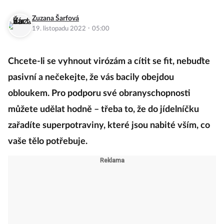
Zuzana Šarfová
·
19. listopadu 2022
05:00
Chcete-li se vyhnout virózám a cítit se fit, nebuďte
pasivní a nečekejte, že vás bacily obejdou
obloukem. Pro podporu své obranyschopnosti
můžete udělat hodně – třeba to, že do jídelníčku
zařadíte superpotraviny, které jsou nabité vším, co
vaše tělo potřebuje.