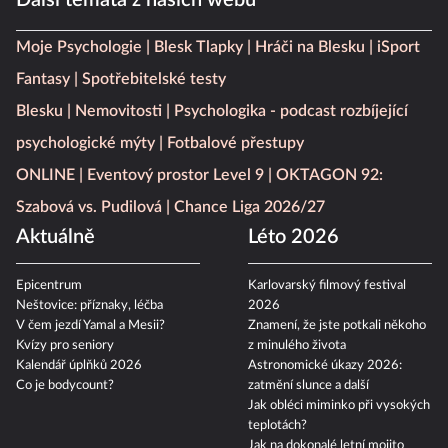
Další témata z našich webů
Moje Psychologie
Blesk Tlapky
Hráči na Blesku
iSport
Fantasy
Spotřebitelské testy
Blesku
Nemovitosti
Psychologika - podcast rozbíjející
psychologické mýty
Fotbalové přestupy
ONLINE
Eventový prostor Level 9
OKTAGON 92:
Szabová vs. Pudilová
Chance Liga 2026/27
Aktuálně
Léto 2026
Epicentrum
Karlovarský filmový festival
Neštovice: příznaky, léčba
2026
V čem jezdí Yamal a Mesii?
Znamení, že jste potkali někoho
Kvízy pro seniory
z minulého života
Kalendář úplňků 2026
Astronomické úkazy 2026:
Co je bodycount?
zatmění slunce a další
Jak obléci miminko při vysokých
teplotách?
Jak na dokonalé letní mojito