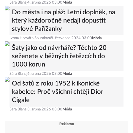
Sára Blahaj
4. srpna 2026 03:00
Móda
Do města i na pláž: Letní doplněk, na
který každoročně nedají dopustit
stylové Pařížanky
Ivona Horváth Souralová
8. července 2024 03:00
Móda
Šaty jako od návrháře? Těchto 20
seženete v běžných řetězcích do
1000 korun
Sára Blahaj
6. srpna 2026 03:00
Móda
Od šatů z roku 1952 k ikonické
kabelce: Proč všichni chtějí Dior
Cigale
Sára Blahaj
3. srpna 2026 03:00
Móda