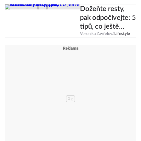
Dožeňte resty,
pak odpočívejte: 5
tipů, co ještě
stihnout v
Veronika Zavřelová
Lifestyle
listopadu