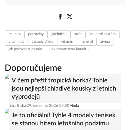
imunita
potraviny
jídelníček
salát
imunitní systém
vitamín C
časopis Dieta
vitamín
minerál
živina
jak pečovat o imunitu
jak nastartovat imunitu
Doporučujeme
V čem přežít tropická horka? Tohle
jsou nejlepší chladivé kousky z letních
výprodejů
Sára Blahaj
29. července 2026 03:00
Móda
Je to oficiální! Tyhle 4 modely tenisek
se stanou hitem letošního podzimu