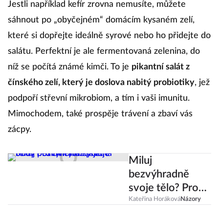
Jestli například kefír zrovna nemusíte, můžete
sáhnout po „obyčejném“ domácím kysaném zelí,
které si dopřejte ideálně syrové nebo ho přidejte do
salátu. Perfektní je ale fermentovaná zelenina, do
níž se počítá známé kimči. To je
pikantní salát z
čínského zelí, který je doslova nabitý probiotiky
, jež
podpoří střevní mikrobiom, a tím i vaši imunitu.
Mimochodem, také prospěje trávení a zbaví vás
zácpy.
Miluj
bezvýhradně
svoje tělo? Pro
mileniálky je na
Kateřina Horáková
Názory
body positivity