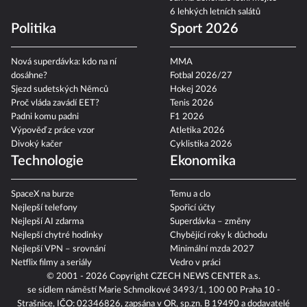
6 lehkých letních salátů
Politika
Sport 2026
Nová superdávka: kdo na ní
MMA
dosáhne?
Fotbal 2026/27
Sjezd sudetských Němců
Hokej 2026
Proč vláda zavádí EET?
Tenis 2026
Padni komu padni
F1 2026
Výpověď z práce vzor
Atletika 2026
Divoký kačer
Cyklistika 2026
Technologie
Ekonomika
SpaceX na burze
Temu a clo
Nejlepší telefony
Spořicí účty
Nejlepší AI zdarma
Superdávka – změny
Nejlepší chytré hodinky
Chybějící roky k důchodu
Nejlepší VPN – srovnání
Minimální mzda 2027
Netflix filmy a seriály
Vedro v práci
© 2001 - 2026 Copyright
CZECH NEWS CENTER a.s.
se sídlem náměstí Marie Schmolkové 3493/1, 100 00 Praha 10 -
Strašnice, IČO: 02346826, zapsána v OR, sp.zn. B 19490 a dodavatelé