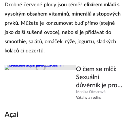
Drobné červené plody jsou téměř
elixírem mládí s
vysokým obsahem vitaminů, minerálů a stopových
prvků.
Můžete je konzumovat buď přímo (stejně
jako další sušené ovoce), nebo si je přidávat do
smoothie, salátů, omáček, rýže, jogurtu, sladkých
koláčů či dezertů.
O čem se mlčí:
Sexuální
důvěrník je pro
lidi s postižením
Monika Otmarová
Vztahy a rodina
rádce i
vychovatel
Açai