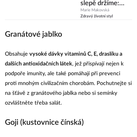
slepě držíme:
Jaké jsou ty
Marie Makovská
Zdravý životní styl
nejzásadnější?
Granátové jablko
Obsahuje
vysoké dávky vitaminů C, E, draslíku a
dalších antioxidačních látek
, jež přispívají nejen k
podpoře imunity, ale také pomáhají při prevenci
proti mnohým civilizačním chorobám. Pochutnejte si
na šťávě z granátového jablka nebo si semínky
ozvláštněte třeba salát.
Goji (kustovnice čínská)