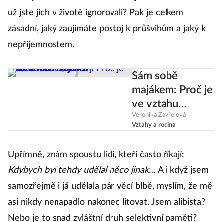
už jste jich v životě ignorovali? Pak je celkem
zásadní, jaký zaujímáte postoj k průšvihům a jaký k
nepříjemnostem.
Sám sobě
majákem: Proč je
ve vztahu
důležitá
Veronika Zavřelová
Vztahy a rodina
autenticita a jak
si ji zachovat?
Upřímně, znám spoustu lidí, kteří často říkají:
Kdybych byl tehdy udělal něco jinak…
A i když jsem
samozřejmě i já udělala pár věcí blbě, myslím, že mě
asi nikdy nenapadlo nakonec litovat. Jsem alibista?
Nebo je to snad zvláštní druh selektivní paměti?