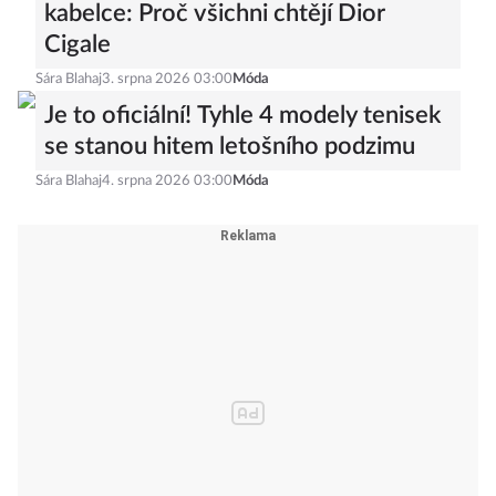
kabelce: Proč všichni chtějí Dior
Cigale
Sára Blahaj
3. srpna 2026 03:00
Móda
Je to oficiální! Tyhle 4 modely tenisek
se stanou hitem letošního podzimu
Sára Blahaj
4. srpna 2026 03:00
Móda