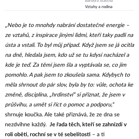
ženy umlčet a
Barbora Šťastná
Vztahy a rodina
odsuzujeme
jejich emoce?
„Nebo je to mnohdy nabrání dostatečné energie –
ze vztahů, z inspirace jinými lidmi, kteří taky padli na
ústa a vstali. To byl můj případ. Když jsem se já ocitla
na dně, hledala jsem, kdo už se tu kdysi nacházel a
kde je teď. Za těmi jsem šla a vyptávala se, co jim
pomohlo. A pak jsem to zkoušela sama. Kdybych to
měla shrnout do pár slov, byla by to: vůle, ochota ke
změně, disciplína, „hrdinství“ si přiznat, že jsem v
průšvihu, a umět si říct o pomoc a podporu,“
shrnuje koučka. Ale také přiznává, že ze dna se
nezdvihne každý.
Je řada těch, kteří se zahnízdí v
roli oběti, rochní se v té sebelítosti
– a ti