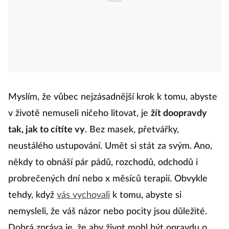
Myslím, že vůbec nejzásadnější krok k tomu, abyste
v životě nemuseli ničeho litovat, je
žít doopravdy
tak, jak to cítíte vy
. Bez masek, přetvářky,
neustálého ustupování. Umět si stát za svým. Ano,
někdy to obnáší pár pádů, rozchodů, odchodů i
probrečených dní nebo x měsíců terapií. Obvykle
tehdy, když
vás vychovali
k tomu, abyste si
nemysleli, že váš názor nebo pocity jsou důležité.
Dobrá zpráva je, že aby život mohl být opravdu o