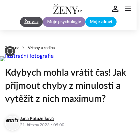
Ženy.cz
Moje psychologie
Moje zdraví
Zeny.cz
Vztahy a rodina
Kdybych mohla vrátit čas! Jak
přijmout chyby z minulosti a
vytěžit z nich maximum?
Jana Potužníková
·
21. března 2023
05:00