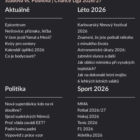
Szabová vs. Pudilová
Chance Liga 2026/27
Aktuálně
Léto 2026
Epicentrum
Karlovarský filmový festival
Neštovice: příznaky, léčba
2026
V čem jezdí Yamal a Mesii?
Znamení, že jste potkali někoho
Kvízy pro seniory
z minulého života
Kalendář úplňků 2026
Astronomické úkazy 2026:
Co je bodycount?
zatmění slunce a další
Jak obléci miminko při vysokých
teplotách?
Jak na dokonalé letní mojito
6 lehkých letních salátů
Politika
Sport 2026
Nová superdávka: kdo na ní
MMA
dosáhne?
Fotbal 2026/27
Sjezd sudetských Němců
Hokej 2026
Proč vláda zavádí EET?
Tenis 2026
Padni komu padni
F1 2026
Výpověď z práce vzor
Atletika 2026