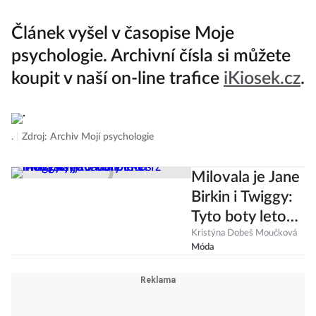
Článek vyšel v časopise Moje
psychologie. Archivní čísla si můžete
koupit v naší on-line trafice
iKiosek.cz
.
.
|
Zdroj: Archiv Mojí psychologie
Milovala je Jane
Birkin i Twiggy:
Tyto boty letos z
módy vytlačí
Kristýna Dobeš Moučková
Móda
oblíbené
mokasíny