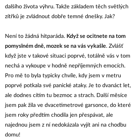
dalšího života výhru. Takže základem těch světlých
zítřků je zvládnout dobře temné dnešky. Jak?
Není to žádná hitparáda.
Když se ocitnete na tom
pomyslném dně, mozek se na vás vykašle
. Zvlášť
když jste v takové situaci poprvé, totálně vás v tom
nechá a vykoupe v hodně nepříjemných emocích.
Pro mě to byla typicky chvíle, kdy jsem v metru
poprvé potkala své panické ataky. Je to dvanáct let,
ale dodnes cítím tu bezmoc a strach. Další měsíce
jsem pak žila ve dvacetimetrové garsonce, do které
jsem roky předtím chodila jen přespávat, ale
najednou jsem z ní nedokázala vyjít ani na chodbu
domu!