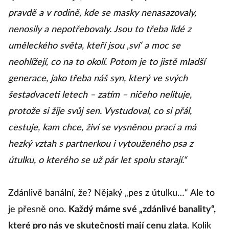
pravdě a v rodině, kde se masky nenasazovaly,
nenosily a nepotřebovaly. Jsou to třeba lidé z
uměleckého světa, kteří jsou ‚sví‘ a moc se
neohlížejí, co na to okolí. Potom je to jistě mladší
generace, jako třeba náš syn, který ve svých
šestadvaceti letech – zatím – ničeho nelituje,
protože si žije svůj sen. Vystudoval, co si přál,
cestuje, kam chce, živí se vysněnou prací a má
hezký vztah s partnerkou i vytouženého psa z
útulku, o kterého se už pár let spolu starají.“
Zdánlivě banální, že? Nějaký „pes z útulku…“ Ale to
je přesně ono.
Každý máme své „zdánlivé banality“,
které pro nás ve skutečnosti mají cenu zlata
. Kolik