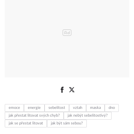
emoce
energie
sebelítost
vztah
maska
dno
jak přestat litovat svých chyb?
jak nebýt sebelítostivý?
jak se přestat litovat
jak být sám sebou?