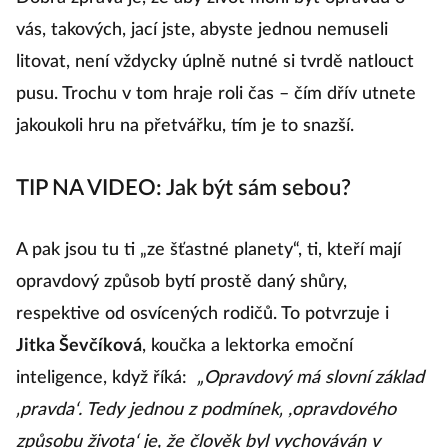
vás, takových, jací jste, abyste jednou nemuseli
litovat, není vždycky úplně nutné si tvrdě natlouct
pusu. Trochu v tom hraje roli čas – čím dřív utnete
jakoukoli hru na přetvářku, tím je to snazší.
TIP NA VIDEO: Jak být sám sebou?
A pak jsou tu ti „ze šťastné planety“, ti, kteří mají
opravdový způsob bytí prostě daný shůry,
respektive od osvícených rodičů. To potvrzuje i
Jitka Ševčíková
, koučka a lektorka emoční
inteligence, když říká:
„Opravdový má slovní základ
‚pravda‘. Tedy jednou z podmínek‚ ,opravdového
způsobu života‘ je, že člověk byl vychováván v