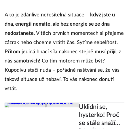
A to je zdánlivě neřešitelná situace –
když jste u
dna, energii nemáte, ale bez energie se ze dna
nedostanete
. V těch prvních momentech si přejeme
zázrak nebo chceme vrátit čas. Sytíme sebelítost.
Přitom jediná hnací síla nakonec stejně musí přijít z
nás samotných! Co tím motorem může být?
Kupodivu stačí nuda – pořádné naštvání se, že vás
taková situace už nebaví. To vás nakonec donutí
vstát.
Uklidni se,
hysterko! Proč
se stále snažíme