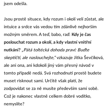
jsem odešla.
Jsou prostě situace, kdy rozum i okolí velí zůstat, ale
intuice a srdce vás vedou tím zdánlivě nejhorším
možným směrem. A teď, babo, raď:
Kdy je čas
poslouchat rozum a okolí, a kdy vlastní vnitřní
nutkání?
„Pátá toltécká dohoda praví: Buďte
skeptičtí, ale naslouchejte,“
vzkazuje Jitka Ševčíková,
ale ani ona, ani kdokoli jiný vám přesný návod v
tomto případě nedá. Svá rozhodnutí prostě budete
muset risknout sami. Určitě však platí, že
zodpovídat se za ně musíte především sami sobě.
Což je nakonec vlastně celkem dobré vodítko,
nemyslíte?