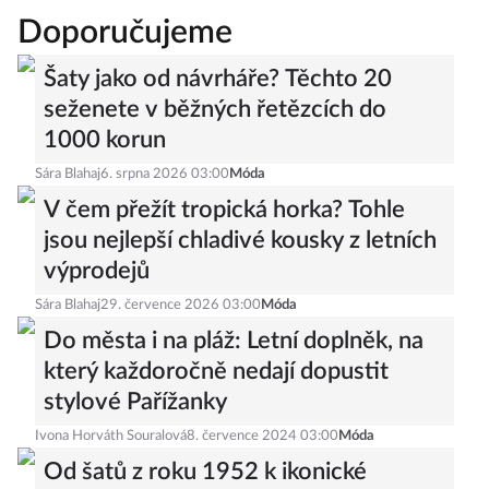
Doporučujeme
Šaty jako od návrháře? Těchto 20
seženete v běžných řetězcích do
1000 korun
Sára Blahaj
6. srpna 2026 03:00
Móda
V čem přežít tropická horka? Tohle
jsou nejlepší chladivé kousky z letních
výprodejů
Sára Blahaj
29. července 2026 03:00
Móda
Do města i na pláž: Letní doplněk, na
který každoročně nedají dopustit
stylové Pařížanky
Ivona Horváth Souralová
8. července 2024 03:00
Móda
Od šatů z roku 1952 k ikonické