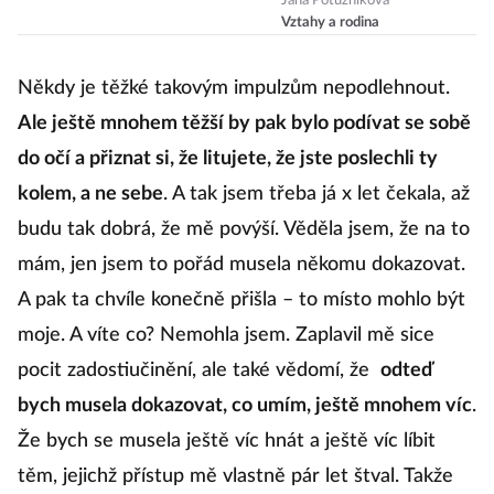
pocitům
Jana Potužníková
Vztahy a rodina
nastavovat
hranice?
Někdy je těžké takovým impulzům nepodlehnout.
Ale ještě mnohem těžší by pak bylo podívat se sobě
do očí a přiznat si, že litujete, že jste poslechli ty
kolem, a ne sebe
. A tak jsem třeba já x let čekala, až
budu tak dobrá, že mě povýší. Věděla jsem, že na to
mám, jen jsem to pořád musela někomu dokazovat.
A pak ta chvíle konečně přišla – to místo mohlo být
moje. A víte co? Nemohla jsem. Zaplavil mě sice
pocit zadostiučinění, ale také vědomí, že
odteď
bych musela dokazovat, co umím, ještě mnohem víc
.
Že bych se musela ještě víc hnát a ještě víc líbit
těm, jejichž přístup mě vlastně pár let štval. Takže