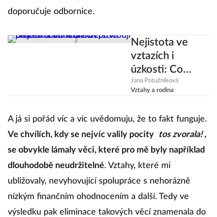
doporučuje odbornice.
Nejistota ve
vztazích i
úzkosti: Co
všechno
Jana Potužníková
Vztahy a rodina
způsobují
prožitá traumata
A já si pořád víc a víc uvědomuju, že to fakt funguje.
z dětství?
Ve chvílích, kdy se nejvíc valily pocity
tos zvorala!
,
se obvykle lámaly věci, které pro mě byly například
dlouhodobě neudržitelné
. Vztahy, které mi
ubližovaly, nevyhovující spolupráce s nehorázně
nízkým finančním ohodnocením a další. Tedy ve
výsledku pak eliminace takových věcí znamenala do