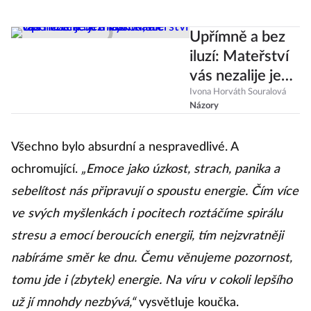
Upřímně a bez
iluzí: Mateřství
vás nezalije jen
láskou, ale také
Ivona Horváth Souralová
Názory
vztekem a
výčitkami
Všechno bylo absurdní a nespravedlivé. A
ochromující.
„Emoce jako úzkost, strach, panika a
sebelítost nás připravují o spoustu energie. Čím více
ve svých myšlenkách i pocitech roztáčíme spirálu
stresu a emocí beroucích energii, tím nejzvratněji
nabíráme směr ke dnu. Čemu věnujeme pozornost,
tomu jde i (zbytek) energie. Na víru v cokoli lepšího
už jí mnohdy nezbývá,“
vysvětluje koučka.