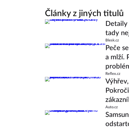
Články z jiných titulů
Detaily
tady ne
Blesk.cz
Peče se
a mlží.
problé
Reflex.cz
Výhřev, 
Pokroči
zákazní
Auto.cz
Samsung
odstart