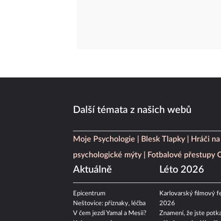
Další témata z našich webů
Moje Psychologie
Blesk Tlapky
Hráči na
psychologické mýty
Fotbalové přestupy
Aktuálně
Léto 2026
Epicentrum
Karlovarský filmový fe
Neštovice: příznaky, léčba
2026
V čem jezdí Yamal a Mesii?
Znamení, že jste potka