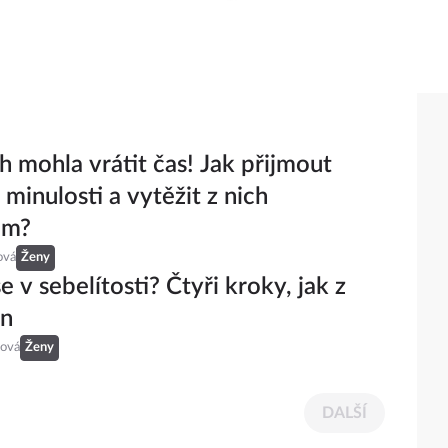
 mohla vrátit čas! Jak přijmout
 minulosti a vytěžit z nich
um?
ová
Ženy
e v sebelítosti? Čtyři kroky, jak z
en
ová
Ženy
DALŠÍ