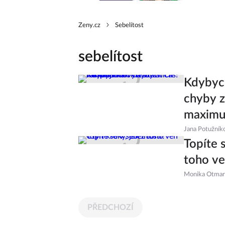
Zeny.cz
Sebelítost
sebelítost
Kdybych
chyby z
maxim
Jana Potužník
Topíte s
toho v
Monika Otmar
PŘEDCHOZÍ