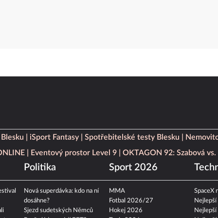
 Blesku
iSport Fantasy
Spotřebitelské testy Blesku
Nemovito
 ONLINE
Eventový prostor Level 9
OKTAGON 92: Szabová vs. 
Politika
Sport 2026
Techn
stival
Nová superdávka: kdo na ní
MMA
SpaceX n
dosáhne?
Fotbal 2026/27
Nejlepší
li
Sjezd sudetských Němců
Hokej 2026
Nejlepší