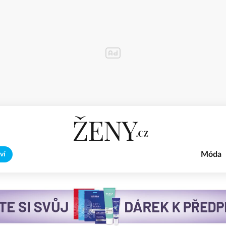
Móda
ví