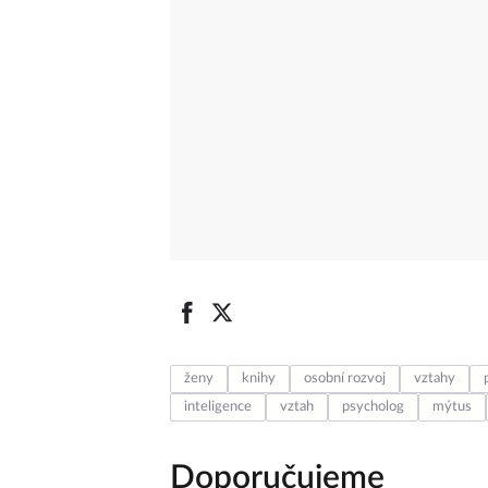
ženy
knihy
osobní rozvoj
vztahy
inteligence
vztah
psycholog
mýtus
Doporučujeme