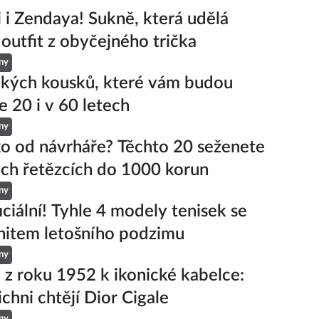
ji i Zendaya! Sukně, která udělá
 outfit z obyčejného trička
ny
ckých kousků, které vám budou
e 20 i v 60 letech
ny
ko od návrháře? Těchto 20 seženete
ch řetězcích do 1000 korun
ny
iciální! Tyhle 4 modely tenisek se
hitem letošního podzimu
ny
 z roku 1952 k ikonické kabelce:
ichni chtějí Dior Cigale
ny