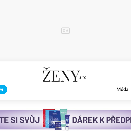
Móda
ví