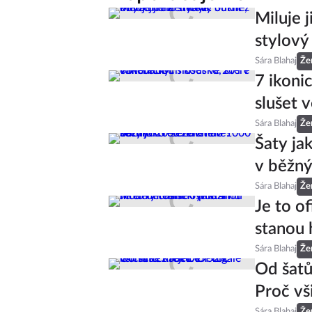
Miluje 
stylový
Sára Blahaj
Že
7 ikoni
slušet v
Sára Blahaj
Že
Šaty ja
v běžný
Sára Blahaj
Že
Je to of
stanou 
Sára Blahaj
Že
Od šatů
Proč vš
Sára Blahaj
Že