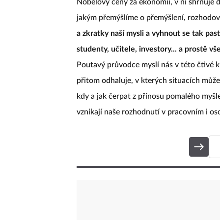
Nobelovy ceny za ekonomii, v ní shrnuje 
jakým přemýšlíme o přemýšlení, rozhodován
a zkratky naší mysli a vyhnout se tak pa
studenty, učitele, investory... a prostě v
Poutavý průvodce myslí nás v této čtivé k
přitom odhaluje, v kterých situacích mů
kdy a jak čerpat z přínosu pomalého myšle
vznikají naše rozhodnutí v pracovním i os