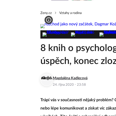
Zeny.cz
Vztahy a rodina
8 knih o psychologi
úspěch, konec zlo
Magdaléna Kadlecová
·
24. října 2020
23:58
Trápí vás v současnosti nějaký problém? 
nebo lépe komunikovat a získat víc záka