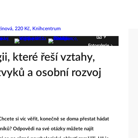
9
Fotogalerie
i, které řeší vztahy,
zvyků a osobní rozvoj
Chcete si víc věřit, konečně se doma přestat hádat
zníků? Odpovědi na své otázky můžete najít