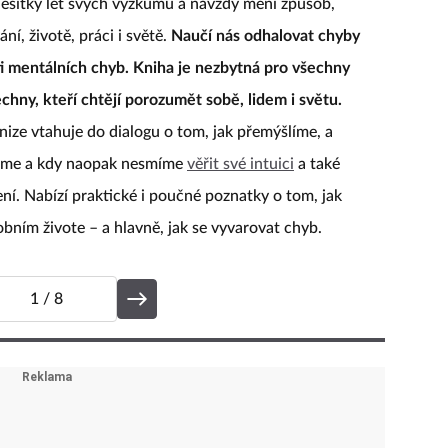
desítky let svých výzkumů a navždy mění způsob,
í, životě, práci i světě.
Naučí nás odhalovat chyby
sti mentálních chyb. Kniha je nezbytná pro všechny
šechny, kteří chtějí porozumět sobě, lidem i světu.
nize vtahuje do dialogu o tom, jak přemýšlíme, a
žeme a kdy naopak nesmíme
věřit své intuici
a také
ní. Nabízí praktické i poučné poznatky o tom, jak
obním živote – a hlavně, jak se vyvarovat chyb.
1
/ 8