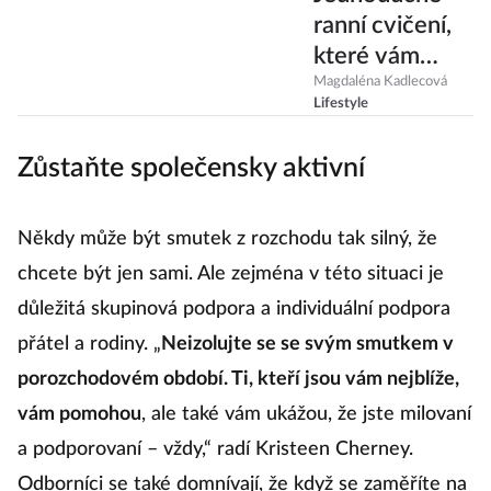
ranní cvičení,
které vám
dodá
Magdaléna Kadlecová
Lifestyle
potřebnou
energii. Stačí si
Zůstaňte společensky aktivní
na něj vyhradit
pět minut
Někdy může být smutek z rozchodu tak silný, že
chcete být jen sami. Ale zejména v této situaci je
důležitá skupinová podpora a individuální podpora
přátel a rodiny. „
Neizolujte se se svým smutkem v
porozchodovém období. Ti, kteří jsou vám nejblíže,
vám pomohou
, ale také vám ukážou, že jste milovaní
a podporovaní – vždy,“ radí Kristeen Cherney.
Odborníci se také domnívají, že když se zaměříte na