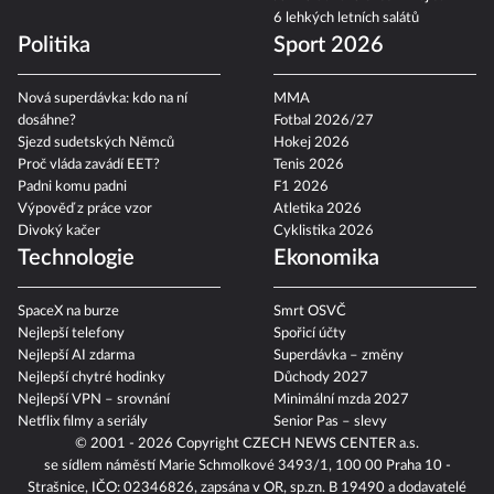
6 lehkých letních salátů
Politika
Sport 2026
Nová superdávka: kdo na ní
MMA
dosáhne?
Fotbal 2026/27
Sjezd sudetských Němců
Hokej 2026
Proč vláda zavádí EET?
Tenis 2026
Padni komu padni
F1 2026
Výpověď z práce vzor
Atletika 2026
Divoký kačer
Cyklistika 2026
Technologie
Ekonomika
SpaceX na burze
Smrt OSVČ
Nejlepší telefony
Spořicí účty
Nejlepší AI zdarma
Superdávka – změny
Nejlepší chytré hodinky
Důchody 2027
Nejlepší VPN – srovnání
Minimální mzda 2027
Netflix filmy a seriály
Senior Pas – slevy
© 2001 - 2026 Copyright
CZECH NEWS CENTER a.s.
se sídlem náměstí Marie Schmolkové 3493/1, 100 00 Praha 10 -
Strašnice, IČO: 02346826, zapsána v OR, sp.zn. B 19490 a dodavatelé