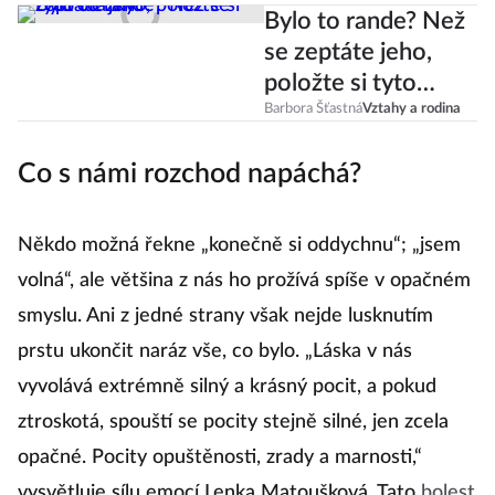
Bylo to rande? Než
se zeptáte jeho,
položte si tyto
otázky!
Barbora Šťastná
Vztahy a rodina
Co s námi rozchod napáchá?
Někdo možná řekne „konečně si oddychnu“; „jsem
volná“, ale většina z nás ho prožívá spíše v opačném
smyslu. Ani z jedné strany však nejde lusknutím
prstu ukončit naráz vše, co bylo. „Láska v nás
vyvolává extrémně silný a krásný pocit, a pokud
ztroskotá, spouští se pocity stejně silné, jen zcela
opačné. Pocity opuštěnosti, zrady a marnosti,“
vysvětluje sílu emocí Lenka Matoušková. Tato
bolest