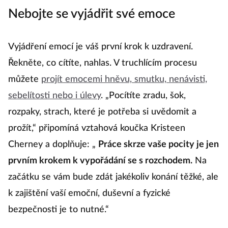
Nebojte se vyjádřit své emoce
Vyjádření emocí je váš první krok k uzdravení.
Řekněte, co cítíte, nahlas. V truchlícím procesu
můžete
projít emocemi hněvu, smutku, nenávisti,
sebelítosti nebo i úlevy
. „Pocítíte zradu, šok,
rozpaky, strach, které je potřeba si uvědomit a
prožít,“ připomíná vztahová koučka Kristeen
Cherney a doplňuje: „
Práce skrze vaše pocity je jen
prvním krokem k vypořádání se s rozchodem.
Na
začátku se vám bude zdát jakékoliv konání těžké, ale
k zajištění vaší emoční, duševní a fyzické
bezpečnosti je to nutné.“