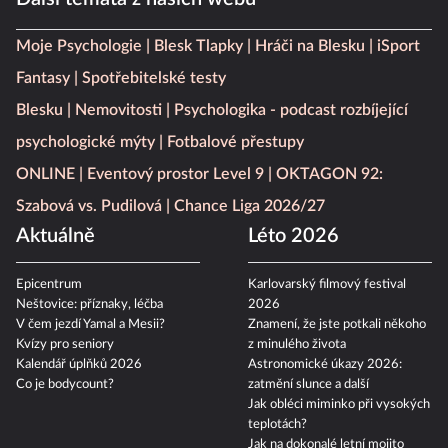
Moje Psychologie
Blesk Tlapky
Hráči na Blesku
iSport
Fantasy
Spotřebitelské testy
Blesku
Nemovitosti
Psychologika - podcast rozbíjející
psychologické mýty
Fotbalové přestupy
ONLINE
Eventový prostor Level 9
OKTAGON 92:
Szabová vs. Pudilová
Chance Liga 2026/27
Aktuálně
Léto 2026
Epicentrum
Karlovarský filmový festival
Neštovice: příznaky, léčba
2026
V čem jezdí Yamal a Mesii?
Znamení, že jste potkali někoho
Kvízy pro seniory
z minulého života
Kalendář úplňků 2026
Astronomické úkazy 2026:
Co je bodycount?
zatmění slunce a další
Jak obléci miminko při vysokých
teplotách?
Jak na dokonalé letní mojito