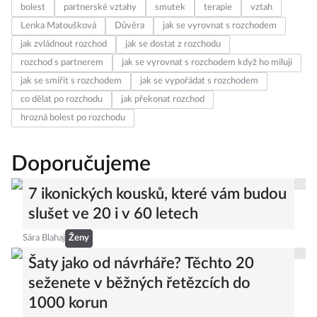
bolest
partnerské vztahy
smutek
terapie
vztah
Lenka Matoušková
Důvěra
jak se vyrovnat s rozchodem
jak zvládnout rozchod
jak se dostat z rozchodu
rozchod s partnerem
jak se vyrovnat s rozchodem když ho miluji
jak se smířit s rozchodem
jak se vypořádat s rozchodem
co dělat po rozchodu
jak překonat rozchod
hrozná bolest po rozchodu
Doporučujeme
7 ikonických kousků, které vám budou
slušet ve 20 i v 60 letech
Sára Blahaj
Ženy
Šaty jako od návrháře? Těchto 20
seženete v běžných řetězcích do
1000 korun