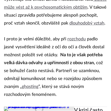
může vést až k psychosomatickým obtížím
. V takové
situaci zpravidla potřebujeme alespoň pochopit,
proč vztah skončil, obzvláště pak
dlouhodobý vztah
.
I proto je velmi důležité, aby při
rozchodu
padlo
jasné vysvětlení ideálně z očí do očí a člověk dostal
možnost položit své otázky.
Na to je však potřeba
velká dávka odvahy a upřímnosti z obou stran,
což
se bohužel často nestává. Partneři se uzamknou,
odmítají komunikovat nebo se rozejdou způsobem
zvaným „
ghosting
“, který se stává novým
rozchodovým fenoménem.
V krizi často