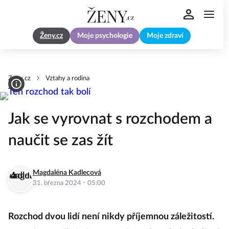
Ženy.cz
Moje psychologie
Moje zdraví
Zeny.cz
Vztahy a rodina
Jak se vyrovnat s rozchodem a
naučit se zas žít
Magdaléna Kadlecová
·
31. března 2024
05:00
Rozchod dvou lidí není nikdy příjemnou záležitostí.