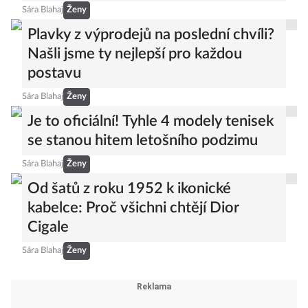
Sára Blahaj
Ženy
Plavky z výprodejů na poslední chvíli?
Našli jsme ty nejlepší pro každou
postavu
Sára Blahaj
Ženy
Je to oficiální! Tyhle 4 modely tenisek
se stanou hitem letošního podzimu
Sára Blahaj
Ženy
Od šatů z roku 1952 k ikonické
kabelce: Proč všichni chtějí Dior
Cigale
Sára Blahaj
Ženy