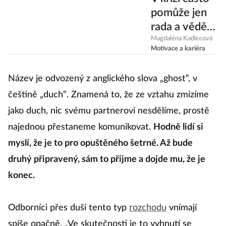
pomůže jen
rada a vědět
za kým jít,
Magdaléna Kadlecová
Motivace a kariéra
říká Marie
Salomonová,
Název je odvozený z anglického slova „ghost“, v
zakladatelka
češtině „duch“. Znamená to, že ze vztahu zmizíme
projektu
Nevypusť
jako duch, nic svému partnerovi nesdělíme, prostě
duši
najednou přestaneme komunikovat.
Hodně lidí si
myslí, že je to pro opuštěného šetrné. Až bude
druhý připravený, sám to přijme a dojde mu, že je
konec.
Odborníci přes duši tento typ
rozchodu
vnímají
spíše opačně. „Ve skutečnosti je to vyhnutí se