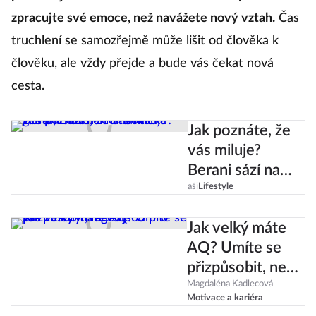
zpracujte své emoce, než navážete nový vztah.
Čas
truchlení se samozřejmě může lišit od člověka k
člověku, ale vždy přejde a bude vás čekat nová
cesta.
Jak poznáte, že
vás miluje?
Berani sází na
romantická
aši
Lifestyle
gesta, Blíženci na
Jak velký máte
slova
AQ? Umíte se
přizpůsobit, nebo
jsou pro vás
Magdaléna Kadlecová
Motivace a kariéra
změny tragédií?