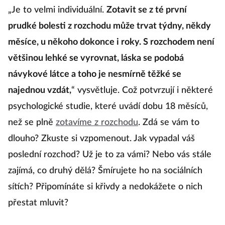
„Je to velmi individuální.
Zotavit se z té první
prudké bolesti z rozchodu může trvat týdny, někdy
měsíce, u někoho dokonce i roky. S rozchodem není
většinou lehké se vyrovnat, láska se podobá
návykové látce a toho je nesmírně těžké se
najednou vzdát,
“ vysvětluje. Což potvrzují i některé
psychologické studie, které uvádí dobu 18 měsíců,
než se plně
zotavíme z rozchodu
. Zdá se vám to
dlouho? Zkuste si vzpomenout. Jak vypadal váš
poslední rozchod? Už je to za vámi? Nebo vás stále
zajímá, co druhý dělá? Šmírujete ho na sociálních
sítích? Připomínáte si křivdy a nedokážete o nich
přestat mluvit?