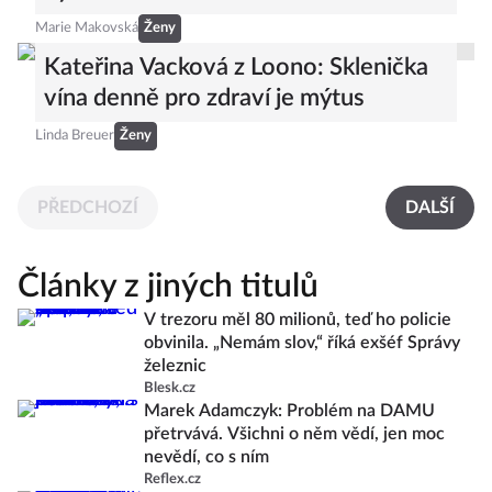
Marie Makovská
Ženy
Kateřina Vacková z Loono: Sklenička
vína denně pro zdraví je mýtus
Linda Breuer
Ženy
PŘEDCHOZÍ
DALŠÍ
Články z jiných titulů
V trezoru měl 80 milionů, teď ho policie
obvinila. „Nemám slov,“ říká exšéf Správy
železnic
Blesk.cz
Marek Adamczyk: Problém na DAMU
přetrvává. Všichni o něm vědí, jen moc
nevědí, co s ním
Reflex.cz