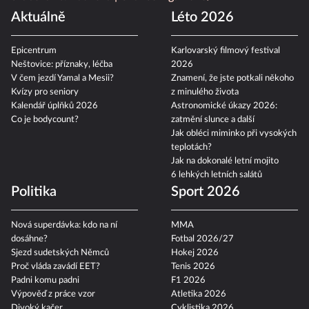
Aktuálně
Léto 2026
Epicentrum
Karlovarský filmový festival
Neštovice: příznaky, léčba
2026
V čem jezdí Yamal a Mesii?
Znamení, že jste potkali někoho
Kvízy pro seniory
z minulého života
Kalendář úplňků 2026
Astronomické úkazy 2026:
Co je bodycount?
zatmění slunce a další
Jak obléci miminko při vysokých
teplotách?
Jak na dokonalé letní mojito
6 lehkých letních salátů
Politika
Sport 2026
Nová superdávka: kdo na ní
MMA
dosáhne?
Fotbal 2026/27
Sjezd sudetských Němců
Hokej 2026
Proč vláda zavádí EET?
Tenis 2026
Padni komu padni
F1 2026
Výpověď z práce vzor
Atletika 2026
Divoký kačer
Cyklistika 2026