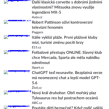
Další klasická corvette s dobrými jízdními
vlastnostmi? Mitsuoka znovu využije
legendární MX-5
Auto.cz
Robert Pattinson oživí kontroverzní
televizní fenomén
Poggers
Itálie vyklízí pláže. První plážové kluby
mizí, turisté změnu pocítí brzy
E15.cz
Fotbalové přestupy ONLINE: Slavný klub
chce Mercada, Sparta ale měla nabídku
odmítnout
iSport.cz
ChatGPT teď neunavíte. Bezplatná verze
má neomezený chat a lepší model GPT-
5.6
Živě.cz
Nový král druhohor: Obří mořský plaz
Tylosaurus rex byl postrachem oceánů
ABC.cz
Poutáte děti bezpečně? Když rodič udělá