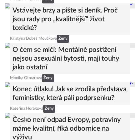
Vstávejte brzy a pište si deník. Proč
jsou rady pro „kvalitnější“ život
toxické?
Kristýna Dobeš Moučková
Ženy
O čem se mlčí: Mentálně postižení
nejsou asexuální bytosti, mají touhy
jako ostatní
Monika Otmarová
Ženy
Konec útlaku! Jak se zrodila představa
feministky, která pálí podprsenku?
Kateřina Horáková
Ženy
Česko není odpad Evropy, potraviny
máme kvalitní, říká odbornice na
výživu