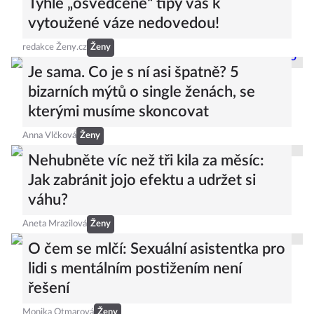
Tyhle „osvědčené“ tipy vás k
vytoužené váze nedovedou!
redakce Ženy.cz
Ženy
Je sama. Co je s ní asi špatně? 5
bizarních mýtů o single ženách, se
kterými musíme skoncovat
Anna Vlčková
Ženy
Nehubněte víc než tři kila za měsíc:
Jak zabránit jojo efektu a udržet si
váhu?
Aneta Mrazilová
Ženy
O čem se mlčí: Sexuální asistentka pro
lidi s mentálním postižením není
řešení
Monika Otmarová
Ženy