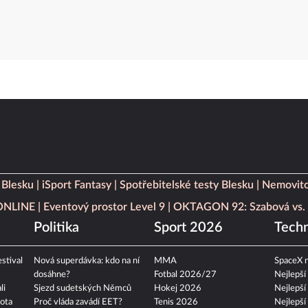
 Blesku
iSport Fantasy
Spotřebitelské testy Blesku
Nemovito
 ONLINE
Eventový prostor Level 9
OKTAGON 92: Szabová vs. 
Politika
Sport 2026
Techn
stival
Nová superdávka: kdo na ní
MMA
SpaceX n
dosáhne?
Fotbal 2026/27
Nejlepší
li
Sjezd sudetských Němců
Hokej 2026
Nejlepší
ota
Proč vláda zavádí EET?
Tenis 2026
Nejlepší