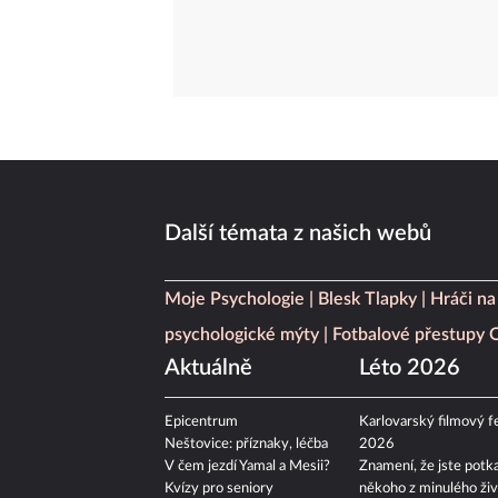
Další témata z našich webů
Moje Psychologie
Blesk Tlapky
Hráči na
psychologické mýty
Fotbalové přestupy
Aktuálně
Léto 2026
Epicentrum
Karlovarský filmový fe
Neštovice: příznaky, léčba
2026
V čem jezdí Yamal a Mesii?
Znamení, že jste potka
Kvízy pro seniory
někoho z minulého živ