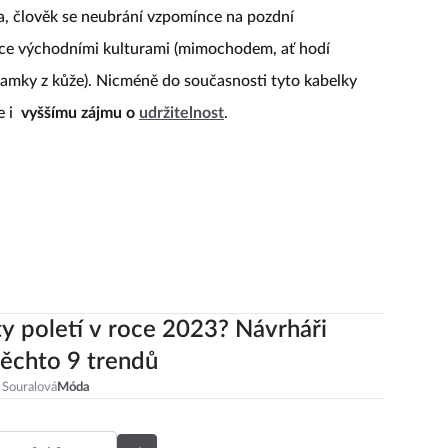
a, člověk se neubrání vzpomínce na pozdní
nace východními kulturami (mimochodem, ať hodí
mky z kůže). Nicméně do současnosti tyto kabelky
e i
vyššímu zájmu o
udržitelnost
.
ty poletí v roce 2023? Návrháři
 těchto 9 trendů
 Souralová
Móda