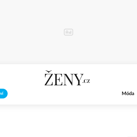
Móda
ví