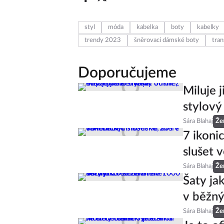
styl
móda
kabelka
boty
kabelky
trendy 2023
šněrovací dámské boty
tran
Doporučujeme
Miluje 
stylový
Sára Blahaj
Že
7 ikoni
slušet v
Sára Blahaj
Že
Šaty ja
v běžný
Sára Blahaj
Že