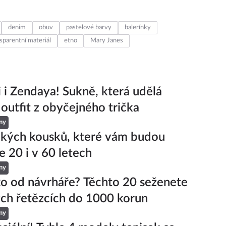
denim
obuv
pastelové barvy
balerínky
sparentní materiál
etno
Mary Janes
ji i Zendaya! Sukně, která udělá
 outfit z obyčejného trička
ny
ckých kousků, které vám budou
e 20 i v 60 letech
ny
ko od návrháře? Těchto 20 seženete
ch řetězcích do 1000 korun
ny