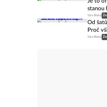
Je to of
stanou 
Sára Blahaj
Že
Od šatů
Proč vš
Sára Blahaj
Že