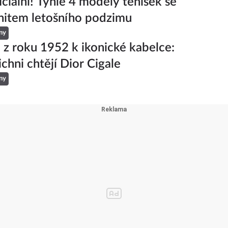
iciální! Tyhle 4 modely tenisek se
hitem letošního podzimu
ny
 z roku 1952 k ikonické kabelce:
ichni chtějí Dior Cigale
ny