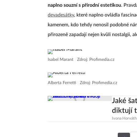
naplno souzní s přírodní estetikou
. Pravd
devadesátky
, které naplno ovládla fasci
kamenem, kdo tehdy nenosil podobné nára
přirozeně zapadají nejen kvůli nostalgii, al
Isabel Marant
|
Zdroj: Profimedia.cz
Alberta Ferretti
|
Zdroj: Profimedia.cz
Jaké ša
diktují
Ivona Horváth