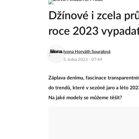
Džínové i zcela pr
roce 2023 vypadat
Ivona Horváth Souralová
·
3. ledna 2023
07:49
Záplava denimu, fascinace transparentním
do trendů, které v sezóně jaro a léto 202
Na jaké modely se můžeme těšit?