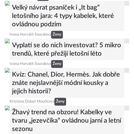
Velký návrat psaníček i „It bag“
letošního jara: 4 typy kabelek, které
ovládnou podzim
Ivona Horváth Souralová
Ženy
Vyplatí se do nich investovat? 5 mikro
trendů, které přežijí letošní léto
Ivona Horváth Souralová
Ženy
Kvíz: Chanel, Dior, Hermès. Jak dobře
znáte nejslavnější módní kousky a
jejich historii?
Kristýna Dobeš Moučková
Ženy
Žhavý trend na obzoru! Kabelky ve
tvaru „jezevčíka“ ovládnou jarní a letní
sezonu