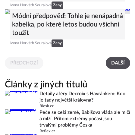
Ivona Horváth Souralová
Ženy
Módní předpověď: Tohle je nenápadná
kabelka, po které letos budou všichni
toužit
Ivona Horváth Souralová
Ženy
PŘEDCHOZÍ
DALŠÍ
Články z jiných titulů
Detaily aféry Decroix s Havránkem: Kdo
je tady největší královna?
Blesk.cz
Peče se celá země, Babišova vláda ale mlčí
a mlží. Přitom extrémy počasí jsou
trvalými problémy Česka
Reflex.cz