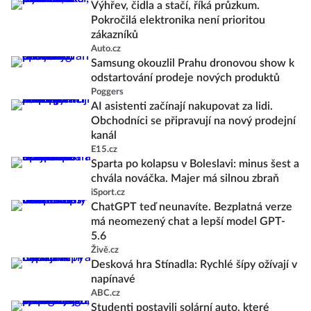
Výhřev, čidla a stačí, říká průzkum.
Pokročilá elektronika není prioritou
zákazníků
Auto.cz
Samsung okouzlil Prahu dronovou show k
odstartování prodeje nových produktů
Poggers
AI asistenti začínají nakupovat za lidi.
Obchodníci se připravují na nový prodejní
kanál
E15.cz
Sparta po kolapsu v Boleslavi: minus šest a
chvála nováčka. Majer má silnou zbraň
iSport.cz
ChatGPT teď neunavíte. Bezplatná verze
má neomezený chat a lepší model GPT-
5.6
Živě.cz
Desková hra Stínadla: Rychlé šípy ožívají v
napínavé
ABC.cz
Studenti postavili solární auto, které