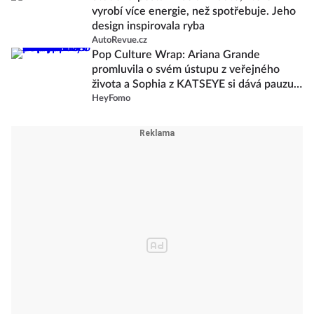
vyrobí více energie, než spotřebuje. Jeho
design inspirovala ryba
AutoRevue.cz
Pop Culture Wrap: Ariana Grande
promluvila o svém ústupu z veřejného
života a Sophia z KATSEYE si dává pauzu
od skupiny
HeyFomo