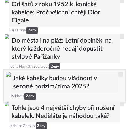
Od šatů z roku 1952 k ikonické
kabelce: Proč všichni chtějí Dior
Cigale
Sára Blahaj
Ženy
Do města i na pláž: Letní doplněk, na
který každoročně nedají dopustit
stylové Pařížanky
Ivona Horváth Souralová
Ženy
Jaké kabelky budou vládnout v
sezóně podzim/zima 2025?
Reklama
Ženy
Tohle jsou 4 největší chyby při nošení
kabelek. Neděláte je náhodou také?
redakce Ženy.cz
Ženy