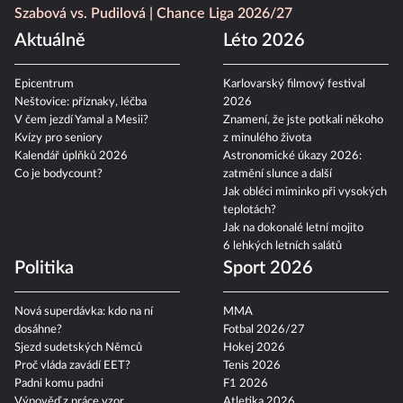
Szabová vs. Pudilová
Chance Liga 2026/27
Aktuálně
Léto 2026
Epicentrum
Karlovarský filmový festival
Neštovice: příznaky, léčba
2026
V čem jezdí Yamal a Mesii?
Znamení, že jste potkali někoho
Kvízy pro seniory
z minulého života
Kalendář úplňků 2026
Astronomické úkazy 2026:
Co je bodycount?
zatmění slunce a další
Jak obléci miminko při vysokých
teplotách?
Jak na dokonalé letní mojito
6 lehkých letních salátů
Politika
Sport 2026
Nová superdávka: kdo na ní
MMA
dosáhne?
Fotbal 2026/27
Sjezd sudetských Němců
Hokej 2026
Proč vláda zavádí EET?
Tenis 2026
Padni komu padni
F1 2026
Výpověď z práce vzor
Atletika 2026