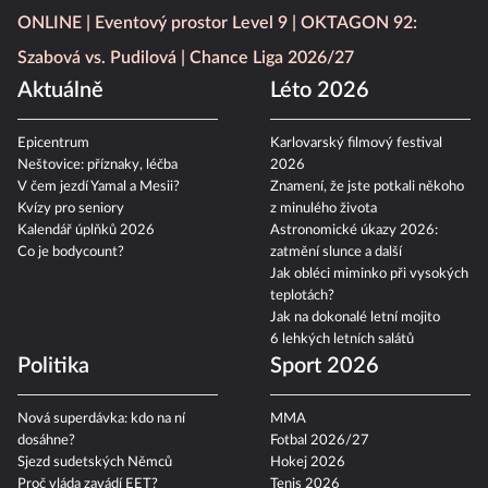
ONLINE
Eventový prostor Level 9
OKTAGON 92:
Szabová vs. Pudilová
Chance Liga 2026/27
Aktuálně
Léto 2026
Epicentrum
Karlovarský filmový festival
Neštovice: příznaky, léčba
2026
V čem jezdí Yamal a Mesii?
Znamení, že jste potkali někoho
Kvízy pro seniory
z minulého života
Kalendář úplňků 2026
Astronomické úkazy 2026:
Co je bodycount?
zatmění slunce a další
Jak obléci miminko při vysokých
teplotách?
Jak na dokonalé letní mojito
6 lehkých letních salátů
Politika
Sport 2026
Nová superdávka: kdo na ní
MMA
dosáhne?
Fotbal 2026/27
Sjezd sudetských Němců
Hokej 2026
Proč vláda zavádí EET?
Tenis 2026