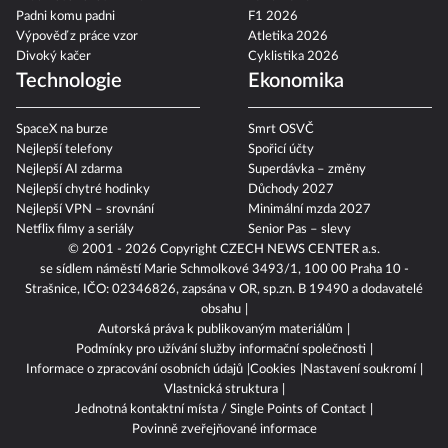
Padni komu padni
F1 2026
Výpověď z práce vzor
Atletika 2026
Divoký kačer
Cyklistika 2026
Technologie
Ekonomika
SpaceX na burze
Smrt OSVČ
Nejlepší telefony
Spořicí účty
Nejlepší AI zdarma
Superdávka – změny
Nejlepší chytré hodinky
Důchody 2027
Nejlepší VPN – srovnání
Minimální mzda 2027
Netflix filmy a seriály
Senior Pas – slevy
© 2001 - 2026 Copyright
CZECH NEWS CENTER a.s.
se sídlem náměstí Marie Schmolkové 3493/1, 100 00 Praha 10 -
Strašnice, IČO: 02346826, zapsána v OR, sp.zn. B 19490 a dodavatelé
obsahu
Autorská práva k publikovaným materiálům
Podmínky pro užívání služby informační společnosti
Informace o zpracování osobních údajů
Cookies
Nastavení soukromí
Vlastnická struktura
Jednotná kontaktní místa / Single Points of Contact
Povinně zveřejňované informace