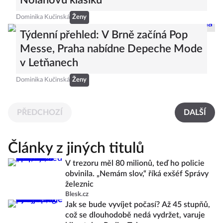
Nolanovu klasiku
Dominika Kučinská
Ženy
Týdenní přehled: V Brně začíná Pop
Messe, Praha nabídne Depeche Mode
v Letňanech
Dominika Kučinská
Ženy
PŘEDCHOZÍ
DALŠÍ
Články z jiných titulů
V trezoru měl 80 milionů, teď ho policie
obvinila. „Nemám slov,“ říká exšéf Správy
železnic
Blesk.cz
Jak se bude vyvíjet počasí? Až 45 stupňů,
což se dlouhodobě nedá vydržet, varuje