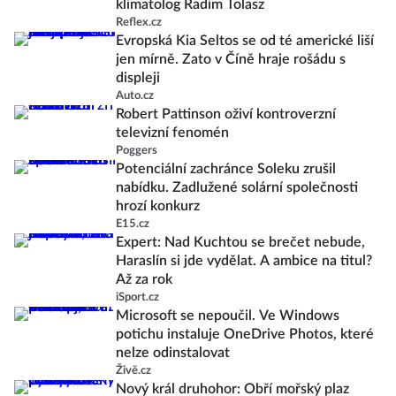
klimatolog Radim Tolasz
Reflex.cz
Evropská Kia Seltos se od té americké liší
jen mírně. Zato v Číně hraje rošádu s
displeji
Auto.cz
Robert Pattinson oživí kontroverzní
televizní fenomén
Poggers
Potenciální zachránce Soleku zrušil
nabídku. Zadlužené solární společnosti
hrozí konkurz
E15.cz
Expert: Nad Kuchtou se brečet nebude,
Haraslín si jde vydělat. A ambice na titul?
Až za rok
iSport.cz
Microsoft se nepoučil. Ve Windows
potichu instaluje OneDrive Photos, které
nelze odinstalovat
Živě.cz
Nový král druhohor: Obří mořský plaz