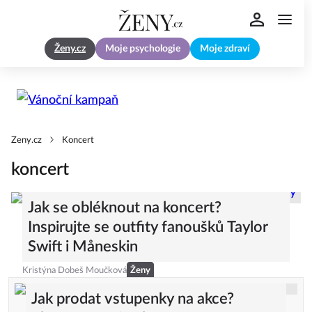
Ženy.cz
Moje psychologie
Moje zdraví
Zeny.cz
Koncert
koncert
Jak se obléknout na koncert?
Inspirujte se outfity fanoušků Taylor
Swift i Måneskin
Kristýna Dobeš Moučková
Ženy
Jak prodat vstupenky na akce?