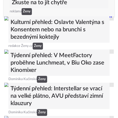
Zkuste na to jít chytře
reklama
Ženy
Kulturní přehled: Oslavte Valentýna s
Konsentem nebo na brunchi s
bezednými koktejly
redakce Ženy.cz
Ženy
Týdenní přehled: V MeetFactory
proběhne Lunchmeat, v Biu Oko zase
Kinomixer
Dominika Kučinská
Ženy
Týdenní přehled: Interstellar se vrací
na velké plátno, AVU představí zimní
klauzury
Dominika Kučinská
Ženy