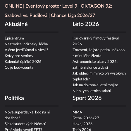
ONLINE
Eventový prostor Level 9
OKTAGON 92:
Szabová vs. Pudilová
Chance Liga 2026/27
Aktuálně
Léto 2026
Epicentrum
Karlovarský filmový festival
Neštovice: příznaky, léčba
2026
V čem jezdí Yamal a Mesii?
Znamení, že jste potkali někoho
Kvízy pro seniory
z minulého života
Kalendář úplňků 2026
Astronomické úkazy 2026:
Co je bodycount?
zatmění slunce a další
Jak obléci miminko při vysokých
teplotách?
Jak na dokonalé letní mojito
6 lehkých letních salátů
Politika
Sport 2026
Nová superdávka: kdo na ní
MMA
dosáhne?
Fotbal 2026/27
Sjezd sudetských Němců
Hokej 2026
Proč vláda zavádí EET?
Tenis 2026