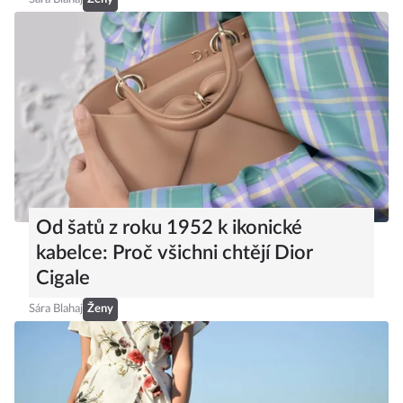
Od šatů z roku 1952 k ikonické
kabelce: Proč všichni chtějí Dior
Cigale
Sára Blahaj
Ženy