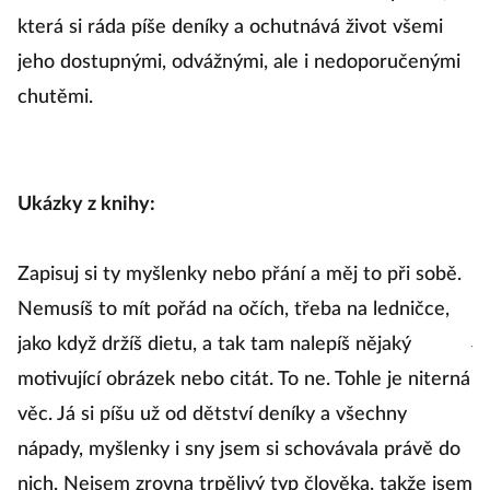
zá
která si ráda píše deníky a ochutnává život všemi
mo
jeho dostupnými, odvážnými, ale i nedoporučenými
chutěmi.
U
„M
Ukázky z knihy:
A
ko
Zapisuj si ty myšlenky nebo přání a měj to při sobě.
mě
Nemusíš to mít pořád na očích, třeba na ledničce,
je
jako když držíš dietu, a tak tam nalepíš nějaký
motivující obrázek nebo citát. To ne. Tohle je niterná
An
věc. Já si píšu už od dětství deníky a všechny
na
nápady, myšlenky i sny jsem si schovávala právě do
t
nich. Nejsem zrovna trpělivý typ člověka, takže jsem