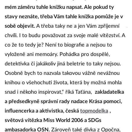
b
mém záměru tuhle knížku napsat. Ale pokud ty
on
stavy neznáte, třeba Vám tahle knížka pomůže je v
j
sobě objevit.
A třeba taky ne a jen Vám zpříjemní
zá
chvíli. I to budu považovat za svoje malé vítězství. A
za
co že to tedy je? Není to biografie a nejsou to
vyloženě ani memoáry. Pohádka pro dospělé,
Ma
detektivka či jakákoliv jiná beletrie to taky nejsou.
ce
Osobně bych to nazvala takovou vážně nevážnou
Ji
knihou o všehochuti života, která by možná mohla
v
snad i někoho inspirovat,“ říká Taťána,
zakladatelka
do
a předsedkyně správní rady nadace Krása pomoci,
Ne
influencerka a aktivistka, česká
topmodelka
,
fr
světová vítězka Miss World 2006 a SDGs
pa
ambasadorka OSN.
Zároveň také dívka z Opočna,