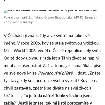
O
Pokračování příště..., Taťána Gregor Brzobohatá, 349 Kč, Esence
|
Zdroj: archiv značky
To
kl
V Čechách ji zná každý a ve světě má také své
Na
jméno. V roce 2006, kdy se stala světovou vítězkou
dr
Miss World 2006, věděl o České republice celý svět.
o
Od té doby uplynula řada let a Tánin život se naplnil
v
mnoha zkušenostmi. Zažila toho, jak sama říká a píše
h
ve své nové knize
Pokračování příště...,
dost. „Znáte
kt
ty stavy, kdy se chcete ze všeho vypsat? Kdy se na
če
chvíli zastavíte, zpětně se díváte na svůj život a
s
říkáte si: „
To je teda nářez! Tohle všechno jsem
p
zažila?“ Jestli je znáte, tak mi jistě porozumíte v