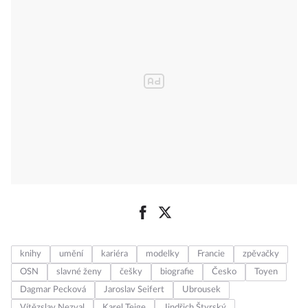
knihy
umění
kariéra
modelky
Francie
zpěvačky
OSN
slavné ženy
češky
biografie
Česko
Toyen
Dagmar Pecková
Jaroslav Seifert
Ubrousek
Vítězslav Nezval
Karel Teige
Jindřich Štyrský