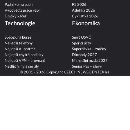
Padni komu padni
F1 2026
Výpověď z práce vzor
Atletika 2026
Divoký kačer
Cyklistika 2026
Technologie
Ekonomika
SpaceX na burze
Smrt OSVČ
Nejlepší telefony
Spořicí účty
Nejlepší AI zdarma
Superdávka – změny
Nejlepší chytré hodinky
Důchody 2027
Nejlepší VPN – srovnání
Minimální mzda 2027
Netflix filmy a seriály
Senior Pas – slevy
© 2001 - 2026 Copyright
CZECH NEWS CENTER a.s.
se sídlem náměstí Marie Schmolkové 3493/1, 100 00 Praha 10 -
Strašnice, IČO: 02346826, zapsána v OR, sp.zn. B 19490 a dodavatelé
obsahu
Autorská práva k publikovaným materiálům
Podmínky pro užívání služby informační společnosti
Informace o zpracování osobních údajů
Cookies
Nastavení soukromí
Vlastnická struktura
Jednotná kontaktní místa / Single Points of Contact
Etický kodex
Povinně zveřejňované informace