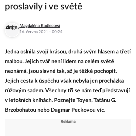
proslavily i ve světě
Magdaléna Kadlecová
·
16. června 2021
00:24
Jedna oslnila svojí krásou, druhá svým hlasem a třetí
malbou. Jejich tvář není lidem na celém světě
neznámá, jsou slavné tak, až je těžké pochopit.
Jejich cesta k úspěchu však nebyla jen procházka
růžovým sadem. Všechny tři se nám teď představují
v letošních knihách. Poznejte Toyen, Taťánu G.
Brzobohatou nebo Dagmar Peckovou víc.