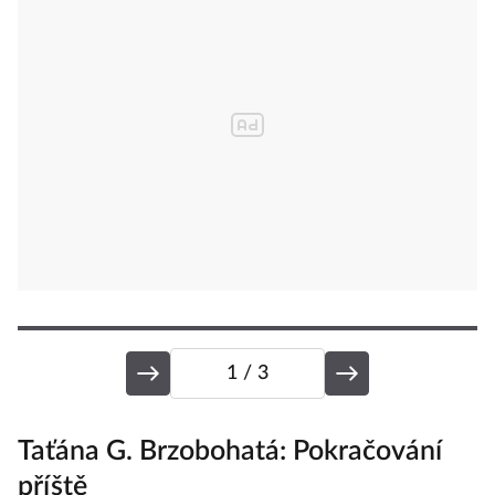
1
/ 3
Taťána G. Brzobohatá: Pokračování
M
příště