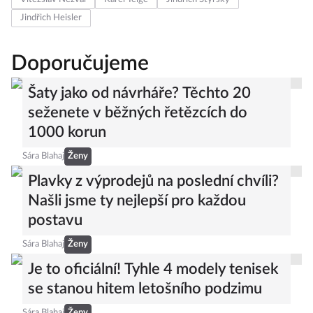
Jindřich Heisler
Doporučujeme
Šaty jako od návrháře? Těchto 20
seženete v běžných řetězcích do
1000 korun
Sára Blahaj
Ženy
Plavky z výprodejů na poslední chvíli?
Našli jsme ty nejlepší pro každou
postavu
Sára Blahaj
Ženy
Je to oficiální! Tyhle 4 modely tenisek
se stanou hitem letošního podzimu
Sára Blahaj
Ženy