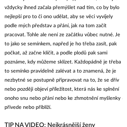
T
vždycky ihned začala přemýšlet nad tím, co by bylo
a
nejlepší pro to či ono udělat, aby se věci vyvíjely
mi
podle mých představ a přání, jak na tom začít
pracovat. Tohle ale není ze začátku vůbec nutné. Je
A 
to jako se semínkem, napřed je ho třeba zasít, pak
c
počkat, až začne klíčit, a podle plodů pak sami
Bu
poznáme, kdy můžeme sklízet. Každopádně je třeba
f
to semínko pravidelně zalévat a to znamená, že je
n
nezbytné se postupně připravovat na to, že se dřív
J
nebo později objeví příležitost, která nás ke splnění
jm
onoho snu nebo přání nebo ke zhmotnění myšlenky
T
přivede nebo přiblíží.
TIP NA VIDEO: Nejkrásnější ženy