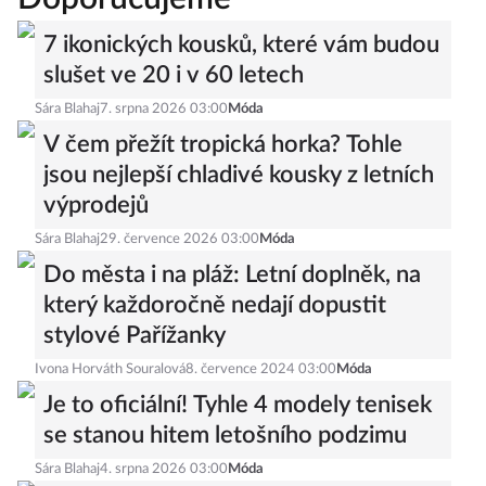
7 ikonických kousků, které vám budou
slušet ve 20 i v 60 letech
Sára Blahaj
7. srpna 2026 03:00
Móda
V čem přežít tropická horka? Tohle
jsou nejlepší chladivé kousky z letních
výprodejů
Sára Blahaj
29. července 2026 03:00
Móda
Do města i na pláž: Letní doplněk, na
který každoročně nedají dopustit
stylové Pařížanky
Ivona Horváth Souralová
8. července 2024 03:00
Móda
Je to oficiální! Tyhle 4 modely tenisek
se stanou hitem letošního podzimu
Sára Blahaj
4. srpna 2026 03:00
Móda