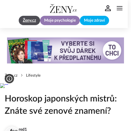
Ženy.cz
Moje psychologie
Moje zdraví
Zeny.cz
Lifestyle
Horoskop japonských mistrů:
Znáte své zenové znamení?
red1