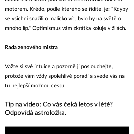
motorem. Krédo, podle kterého se řídíte, je: "Kdyby
n
se všichni snažili o maličko víc, bylo by na světě o
ab
mnoho líp." Optimismus vám zkrátka koluje v žilách.
dě
Rada zenového mistra
R
Važte si své intuice a pozorně ji poslouchejte,
V
protože vám vždy spolehlivě poradí a svede vás na
tu nejlepší možnou cestu.
B
Tip na video: Co vás čeká letos v létě?
Odpovídá astroložka.