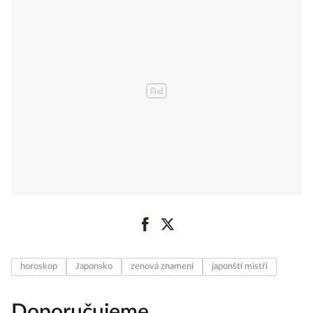
horoskop
Japonsko
zenová znamení
japonští mistři
Doporučujeme