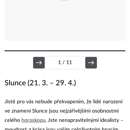
1
/ 11
Slunce (21. 3. – 29. 4.)
B
Jistě pro vás nebude překvapením, že lidé narození
Pl
ve znamení Slunce jsou nejzářivějšími osobnostmi
l
celého
horoskopu
. Jste nenapravitelnými idealisty –
m
moudrost a krása jsou vaším celoživotním hnacím
pr