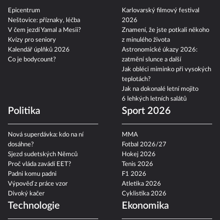
Epicentrum
Karlovarský filmový festival
Neštovice: příznaky, léčba
2026
V čem jezdí Yamal a Mesii?
Znamení, že jste potkali někoho
Kvízy pro seniory
z minulého života
Kalendář úplňků 2026
Astronomické úkazy 2026:
Co je bodycount?
zatmění slunce a další
Jak obléci miminko při vysokých
teplotách?
Jak na dokonalé letní mojito
6 lehkých letních salátů
Politika
Sport 2026
Nová superdávka: kdo na ní
MMA
dosáhne?
Fotbal 2026/27
Sjezd sudetských Němců
Hokej 2026
Proč vláda zavádí EET?
Tenis 2026
Padni komu padni
F1 2026
Výpověď z práce vzor
Atletika 2026
Divoký kačer
Cyklistika 2026
Technologie
Ekonomika