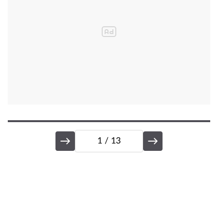
1
/ 13
B
...