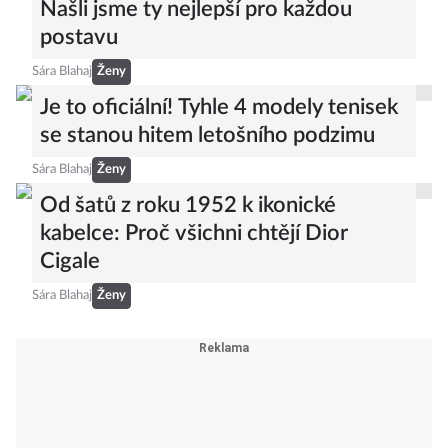
Našli jsme ty nejlepší pro každou
postavu
Sára Blahaj
Ženy
Je to oficiální! Tyhle 4 modely tenisek
se stanou hitem letošního podzimu
Sára Blahaj
Ženy
Od šatů z roku 1952 k ikonické
kabelce: Proč všichni chtějí Dior
Cigale
Sára Blahaj
Ženy