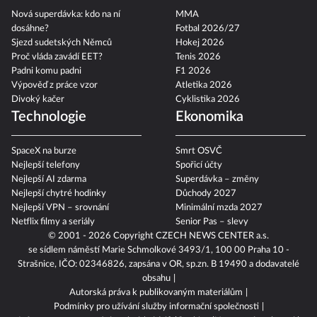
Nová superdávka: kdo na ní
MMA
dosáhne?
Fotbal 2026/27
Sjezd sudetských Němců
Hokej 2026
Proč vláda zavádí EET?
Tenis 2026
Padni komu padni
F1 2026
Výpověď z práce vzor
Atletika 2026
Divoký kačer
Cyklistika 2026
Technologie
Ekonomika
SpaceX na burze
Smrt OSVČ
Nejlepší telefony
Spořicí účty
Nejlepší AI zdarma
Superdávka – změny
Nejlepší chytré hodinky
Důchody 2027
Nejlepší VPN – srovnání
Minimální mzda 2027
Netflix filmy a seriály
Senior Pas – slevy
© 2001 - 2026 Copyright
CZECH NEWS CENTER a.s.
se sídlem náměstí Marie Schmolkové 3493/1, 100 00 Praha 10 -
Strašnice, IČO: 02346826, zapsána v OR, sp.zn. B 19490 a dodavatelé
obsahu
Autorská práva k publikovaným materiálům
Podmínky pro užívání služby informační společnosti