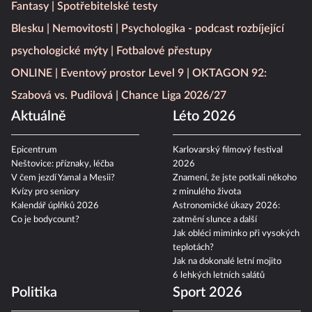
Fantasy
Spotřebitelské testy
Blesku
Nemovitosti
Psychologika - podcast rozbíjející
psychologické mýty
Fotbalové přestupy
ONLINE
Eventový prostor Level 9
OKTAGON 92:
Szabová vs. Pudilová
Chance Liga 2026/27
Aktuálně
Léto 2026
Epicentrum
Karlovarský filmový festival
Neštovice: příznaky, léčba
2026
V čem jezdí Yamal a Mesii?
Znamení, že jste potkali někoho
Kvízy pro seniory
z minulého života
Kalendář úplňků 2026
Astronomické úkazy 2026:
Co je bodycount?
zatmění slunce a další
Jak obléci miminko při vysokých
teplotách?
Jak na dokonalé letní mojito
6 lehkých letních salátů
Politika
Sport 2026