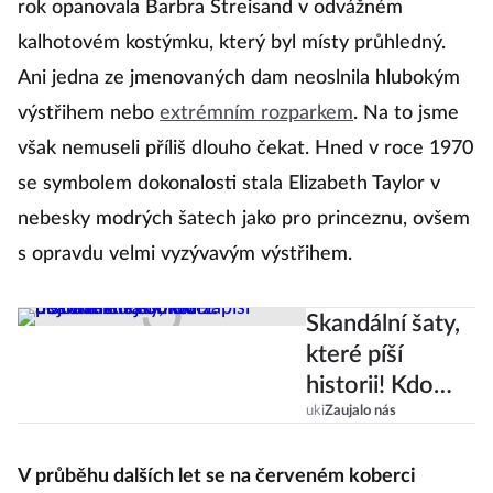
rok opanovala Barbra Streisand v odvážném
kalhotovém kostýmku, který byl místy průhledný.
Ani jedna ze jmenovaných dam neoslnila hlubokým
výstřihem nebo
extrémním rozparkem
. Na to jsme
však nemuseli příliš dlouho čekat. Hned v roce 1970
se symbolem dokonalosti stala Elizabeth Taylor v
nebesky modrých šatech jako pro princeznu, ovšem
s opravdu velmi vyzývavým výstřihem.
Skandální šaty,
které píší
historii! Kdo
oblékl za
uki
Zaujalo nás
posledních 100
let
V průběhu dalších let se na červeném koberci