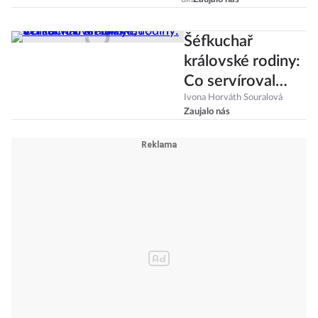
nebo vaši blízcí?
Šéfkuchař
královské rodiny:
Co servíroval
Dianě, Williamovi
Ivona Horváth Souralová
Zaujalo nás
a Harrymu?