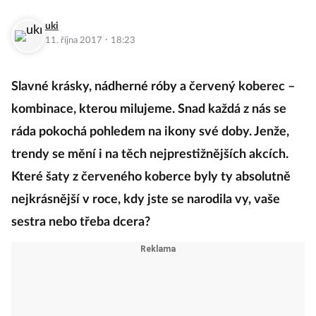
uki
·
11. října 2017
18:23
Slavné krásky, nádherné róby a červený koberec –
kombinace, kterou milujeme. Snad každá z nás se
ráda pokochá pohledem na ikony své doby. Jenže,
trendy se mění i na těch nejprestižnějších akcích.
Které šaty z červeného koberce byly ty absolutně
nejkrásnější v roce, kdy jste se narodila vy, vaše
sestra nebo třeba dcera?