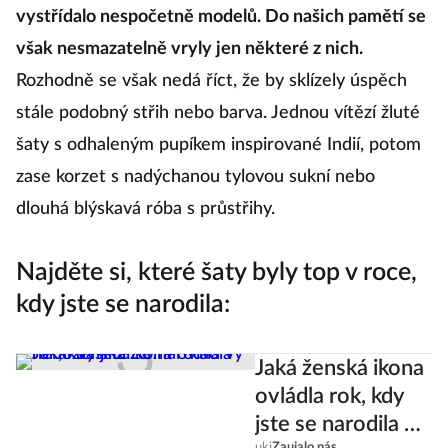
nejodvážnější
vystřídalo nespočetně modelů. Do našich pamětí se
model?
však nesmazatelně vryly jen některé z nich.
Rozhodně se však nedá říct, že by sklízely úspěch
stále podobný střih nebo barva. Jednou vítězí žluté
šaty s odhaleným pupíkem inspirované Indií, potom
zase korzet s nadýchanou tylovou sukní nebo
dlouhá blýskavá róba s průstřihy.
Najděte si, které šaty byly top v roce,
kdy jste se narodila:
Jaká ženská ikona
ovládla rok, kdy
jste se narodila vy
uki
Zaujalo nás