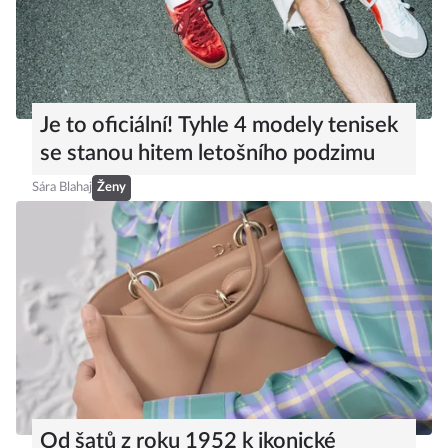
Je to oficiální! Tyhle 4 modely tenisek
se stanou hitem letošního podzimu
Sára Blahaj
Ženy
Od šatů z roku 1952 k ikonické