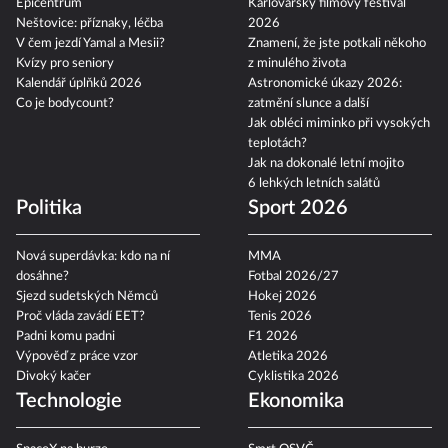
Epicentrum
Karlovarský filmový festival
Neštovice: příznaky, léčba
2026
V čem jezdí Yamal a Mesii?
Znamení, že jste potkali někoho
Kvízy pro seniory
z minulého života
Kalendář úplňků 2026
Astronomické úkazy 2026:
Co je bodycount?
zatmění slunce a další
Jak obléci miminko při vysokých
teplotách?
Jak na dokonalé letní mojito
6 lehkých letních salátů
Politika
Sport 2026
Nová superdávka: kdo na ní
MMA
dosáhne?
Fotbal 2026/27
Sjezd sudetských Němců
Hokej 2026
Proč vláda zavádí EET?
Tenis 2026
Padni komu padni
F1 2026
Výpověď z práce vzor
Atletika 2026
Divoký kačer
Cyklistika 2026
Technologie
Ekonomika