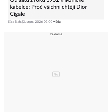
Od šatů z roku 1952 k ikonické
kabelce: Proč všichni chtějí Dior
Cigale
Sára Blahaj
3. srpna 2026 03:00
Móda