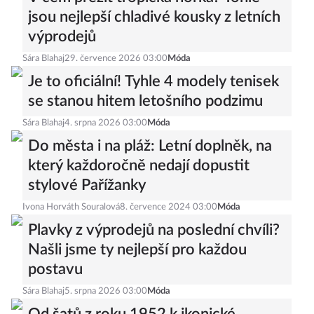
jsou nejlepší chladivé kousky z letních
výprodejů
Sára Blahaj
29. července 2026 03:00
Móda
Je to oficiální! Tyhle 4 modely tenisek
se stanou hitem letošního podzimu
Sára Blahaj
4. srpna 2026 03:00
Móda
Do města i na pláž: Letní doplněk, na
který každoročně nedají dopustit
stylové Pařížanky
Ivona Horváth Souralová
8. července 2024 03:00
Móda
Plavky z výprodejů na poslední chvíli?
Našli jsme ty nejlepší pro každou
postavu
Sára Blahaj
5. srpna 2026 03:00
Móda