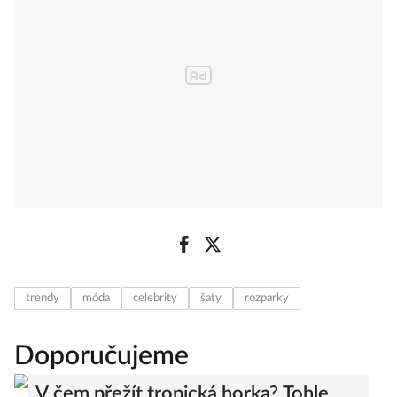
trendy
móda
celebrity
šaty
rozparky
Doporučujeme
V čem přežít tropická horka? Tohle