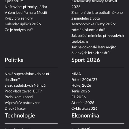
Epicentrum
Karlovarský filmový festival
Neštovice: příznaky, léčba
2026
V čem jezdí Yamal a Mesii?
Znamení, že jste potkali někoho
Kvízy pro seniory
z minulého života
Kalendář úplňků 2026
Astronomické úkazy 2026:
Co je bodycount?
zatmění slunce a další
Jak obléci miminko při vysokých
teplotách?
Jak na dokonalé letní mojito
6 lehkých letních salátů
Politika
Sport 2026
Nová superdávka: kdo na ní
MMA
dosáhne?
Fotbal 2026/27
Sjezd sudetských Němců
Hokej 2026
Proč vláda zavádí EET?
Tenis 2026
Padni komu padni
F1 2026
Výpověď z práce vzor
Atletika 2026
Divoký kačer
Cyklistika 2026
Technologie
Ekonomika