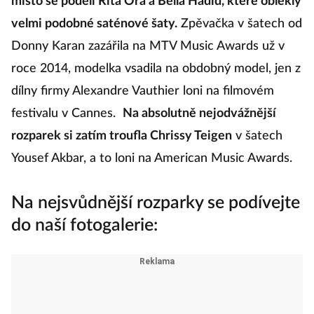
místo se podělí Rita Ora a Bella Hadid, které oblékly
velmi podobné saténové šaty.
Zpěvačka v šatech od
Donny Karan zazářila na MTV Music Awards už v
roce 2014, modelka vsadila na obdobný model, jen z
dílny firmy Alexandre Vauthier loni na filmovém
festivalu v Cannes.
Na absolutně nejodvážnější
rozparek si zatím troufla Chrissy Teigen
v šatech
Yousef Akbar, a to loni na American Music Awards.
Na nejsvůdnější rozparky se podívejte
do naší fotogalerie: