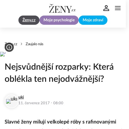
Ženy.cz
Moje psychologie
Moje zdraví
Zeny.cz
Zaujalo nás
Nejsvůdnější rozparky: Která
oblékla ten nejodvážnější?
uki
·
11. července 2017
08:00
Slavné ženy milují velkolepé róby s rafinovanými