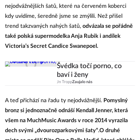
nejodvážnějších šatů, které na červeném koberci
kdy uvidíme, šeredně jsme se zmýlili. Než přišel
trend takzvaných nahých šatů,
odvázala se pořádně
také polská supermodelka Anja Rubik i andílek
Victoria’s Secret Candice Swanepoel.
Švédka točí porno, co
baví i ženy
Jn Tropp
Zaujalo nás
A teď přichází na řadu ty nejodvážnější.
Pomyslný
bronz si jednoznačně odnáší Kendall Jenner, která
všem na MuchMusic Awards v roce 2014 vyrazila
dech svými „dvourozparkovými šaty“.O druhé