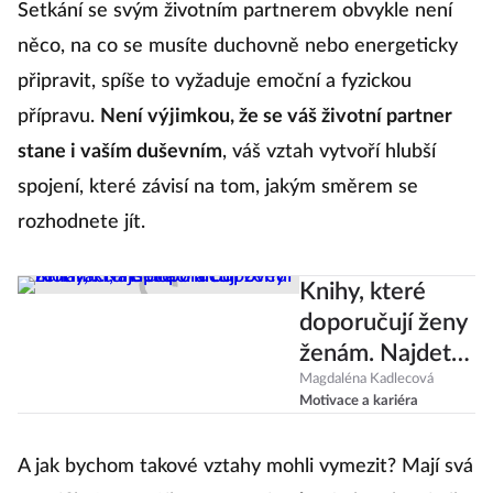
Setkání se svým životním partnerem obvykle není
něco, na co se musíte duchovně nebo energeticky
připravit, spíše to vyžaduje emoční a fyzickou
přípravu.
Není výjimkou, že se váš životní partner
stane i vaším duševním
, váš vztah vytvoří hlubší
spojení, které závisí na tom, jakým směrem se
rozhodnete jít.
Knihy, které
doporučují ženy
ženám. Najdete
v nich motivaci,
Magdaléna Kadlecová
Motivace a kariéra
inspiraci a
odpovědi
A jak bychom takové vztahy mohli vymezit? Mají svá