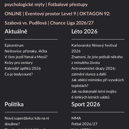
psychologické mýty
Fotbalové přestupy
ONLINE
Eventový prostor Level 9
OKTAGON 92:
Szabová vs. Pudilová
Chance Liga 2026/27
Aktuálně
Léto 2026
Epicentrum
Karlovarský filmový festival
Neštovice: příznaky, léčba
2026
V čem jezdí Yamal a Mesii?
Znamení, že jste potkali někoho
Kvízy pro seniory
z minulého života
Kalendář úplňků 2026
Astronomické úkazy 2026:
Co je bodycount?
zatmění slunce a další
Jak obléci miminko při vysokých
teplotách?
Jak na dokonalé letní mojito
6 lehkých letních salátů
Politika
Sport 2026
Nová superdávka: kdo na ní
MMA
dosáhne?
Fotbal 2026/27