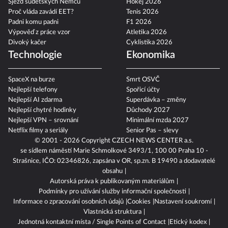
Sjezd sudetských Němců
Hokej 2026
Proč vláda zavádí EET?
Tenis 2026
Padni komu padni
F1 2026
Výpověď z práce vzor
Atletika 2026
Divoký kačer
Cyklistika 2026
Technologie
Ekonomika
SpaceX na burze
Smrt OSVČ
Nejlepší telefony
Spořicí účty
Nejlepší AI zdarma
Superdávka – změny
Nejlepší chytré hodinky
Důchody 2027
Nejlepší VPN – srovnání
Minimální mzda 2027
Netflix filmy a seriály
Senior Pas – slevy
© 2001 - 2026 Copyright
CZECH NEWS CENTER a.s.
se sídlem náměstí Marie Schmolkové 3493/1, 100 00 Praha 10 -
Strašnice, IČO: 02346826, zapsána v OR, sp.zn. B 19490 a dodavatelé
obsahu
Autorská práva k publikovaným materiálům
Podmínky pro užívání služby informační společnosti
Informace o zpracování osobních údajů
Cookies
Nastavení soukromí
Vlastnická struktura
Jednotná kontaktní místa / Single Points of Contact
Etický kodex