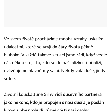
Ve svém životě procházíme mnoha vztahy, úskalími,
událostmi, které se vryjí do čáry života pěkně
hluboko. V každé takové situaci jsme rádi, když vedle
nás někdo stojí. To, kdo se do naší blízkosti přiblíží,
ovlivňujeme hlavně my sami. Někdy volá duše, jindy
srdce.
Životní koučka June Silny
vidí duševního partnera
jako někoho, kdo je propojen s naší duší a je poslán
k tomu, aby probudil různé části naší osoby
,