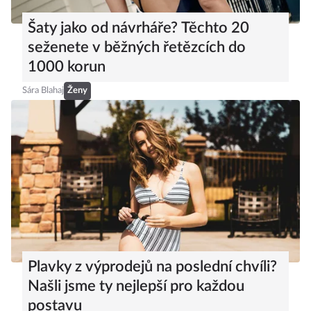
Šaty jako od návrháře? Těchto 20
seženete v běžných řetězcích do
1000 korun
Sára Blahaj
Ženy
Plavky z výprodejů na poslední chvíli?
Našli jsme ty nejlepší pro každou
postavu