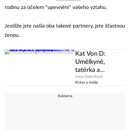
rodinu za účelem "upevnění" vašeho vztahu.
Jestliže jste našla oba takové partnery, jste šťastnou
ženou.
Kat Von D:
Umělkyně,
tatérka a
inspirativní žena,
Irena Sládečková
Krása a móda
o které ještě
uslyšíte!