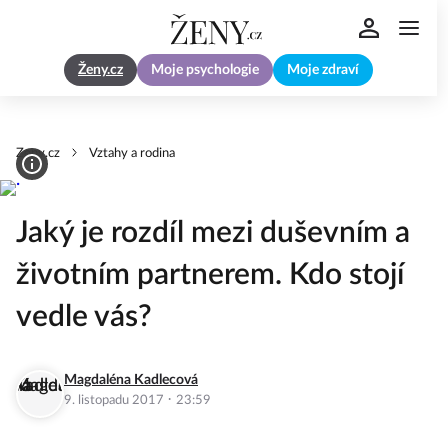
Ženy.cz
Moje psychologie
Moje zdraví
Zeny.cz
Vztahy a rodina
Jaký je rozdíl mezi duševním a
životním partnerem. Kdo stojí
vedle vás?
Magdaléna Kadlecová
·
9. listopadu 2017
23:59