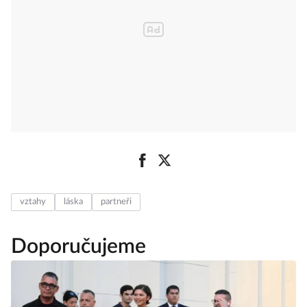
vztahy
láska
partneři
Doporučujeme