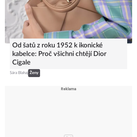
Od šatů z roku 1952 k ikonické
kabelce: Proč všichni chtějí Dior
Cigale
Sára Blahaj
Ženy