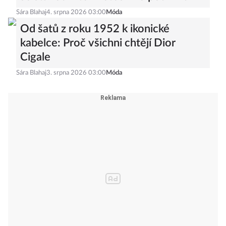
Sára Blahaj
4. srpna 2026 03:00
Móda
Od šatů z roku 1952 k ikonické
kabelce: Proč všichni chtějí Dior
Cigale
Sára Blahaj
3. srpna 2026 03:00
Móda