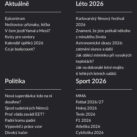
Aktuálně
Léto 2026
Epicentrum
Karlovarský filmový festival
Neštovice: příznaky, léčba
2026
V čem jezdí Yamal a Mesii?
Znamení, že jste potkali někoho
Kvízy pro seniory
z minulého života
Kalendář úplňků 2026
Astronomické úkazy 2026:
Co je bodycount?
zatmění slunce a další
Jak obléci miminko při vysokých
teplotách?
Jak na dokonalé letní mojito
6 lehkých letních salátů
Politika
Sport 2026
Nová superdávka: kdo na ní
MMA
dosáhne?
Fotbal 2026/27
Sjezd sudetských Němců
Hokej 2026
Proč vláda zavádí EET?
Tenis 2026
Padni komu padni
F1 2026
Výpověď z práce vzor
Atletika 2026
Divoký kačer
Cyklistika 2026