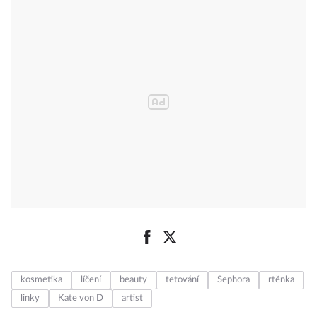
kosmetika
líčení
beauty
tetování
Sephora
rtěnka
linky
Kate von D
artist