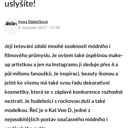
uslyšíte!
Irena Sládečková
·
6. listopadu 2017
07:00
Její tetování zdobí mnohé osobnosti módního i
filmového průmyslu. Je ovšem také úspěšnou make-
up artistkou a jen na Instagramu ji sleduje přes 6 a
půl milionu fanoušků. Je inspirací, beauty ikonou a
ještě ke všemu má také svou řadu dekorativní
kosmetiky, která se v záplavě konkurence rozhodně
neztratí. Je hudebnicí s rockovou duší a také
modelkou. Řeč je o Kat Von D, jedné z
nejosobitějších postav současného módního i