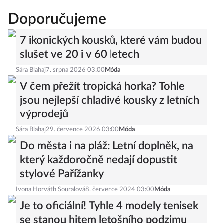
Doporučujeme
7 ikonických kousků, které vám budou
slušet ve 20 i v 60 letech
Sára Blahaj
7. srpna 2026 03:00
Móda
V čem přežít tropická horka? Tohle
jsou nejlepší chladivé kousky z letních
výprodejů
Sára Blahaj
29. července 2026 03:00
Móda
Do města i na pláž: Letní doplněk, na
který každoročně nedají dopustit
stylové Pařížanky
Ivona Horváth Souralová
8. července 2024 03:00
Móda
Je to oficiální! Tyhle 4 modely tenisek
se stanou hitem letošního podzimu