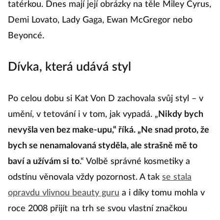
tatérkou. Dnes mají její obrázky na těle Miley Cyrus,
Demi Lovato, Lady Gaga, Ewan McGregor nebo
Beyoncé.
Dívka, která udává styl
Po celou dobu si Kat Von D zachovala svůj styl – v
umění, v tetování i v tom, jak vypadá. „
Nikdy bych
nevyšla ven bez make-upu,“ říká. „Ne snad proto, že
bych se nenamalovaná styděla, ale strašně mě to
baví a užívám si to
.“ Volbě správné kosmetiky a
odstínu věnovala vždy pozornost. A tak
se stala
opravdu vlivnou beauty guru
a i díky tomu mohla v
roce 2008 přijít na trh se svou vlastní značkou