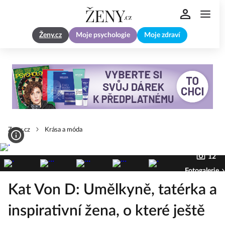
Ženy.cz
Moje psychologie
Moje zdraví
Zeny.cz
Krása a móda
12
Fotogalerie
Kat Von D: Umělkyně, tatérka a
inspirativní žena, o které ještě