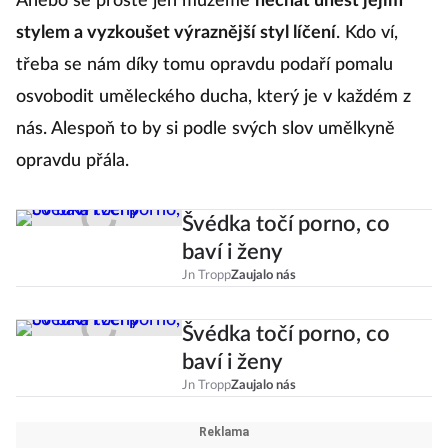
Anebo se prostě jen můžeme
nechat unést jejím
stylem a vyzkoušet výraznější styl líčení
. Kdo ví,
třeba se nám díky tomu opravdu podaří pomalu
osvobodit uměleckého ducha, který je v každém z
nás. Alespoň to by si podle svých slov umělkyně
opravdu přála.
Švédka točí porno, co
baví i ženy
Jn Tropp
Zaujalo nás
Švédka točí porno, co
baví i ženy
Jn Tropp
Zaujalo nás