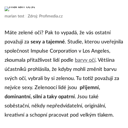
marian test
|
Zdroj: Profimedia.cz
Máte zelené oči? Pak to vypadá, že vás ostatní
považují za
sexy a tajemné
. Studie, kterou uveřejnila
společnost Impulse Corporation v Los Angeles,
zkoumala přitažlivost lidí podle
barvy očí
. Většina
účastníků prohlásila, že kdyby mohli změnit barvu
svých očí, vybrali by si zelenou. Tu totiž považují za
nejvíce sexy. Zelenoocí lidé jsou
příjemní,
dominantní, silní a taky opatrní
. Jsou také
soběstační, někdy nepředvídatelní, originální,
kreativní a schopní pracovat pod velkým tlakem.