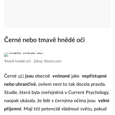
Černé nebo tmavě hnědé oči
Tmavě hnědé oči
|
Zdroj: iStock.com
Černé
oči
jsou
obecně
vnímané
jako
nepřístupné
nebo uhrančivé
, ovšem není to tak docela pravda.
Studie, která byla zveřejněná v Current Psychology,
naopak ukázala, že lidé s černýma očima jsou
velmi
příjemní
. Mají též potenciál vládnout světu, pokud