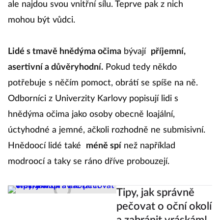
ale najdou svou vnitřní sílu. Teprve pak z nich
mohou být vůdci.
Lidé s tmavě hnědýma očima
bývají
příjemní,
asertivní a důvěryhodní.
Pokud tedy někdo
potřebuje s něčím pomoct, obrátí se spíše na ně.
Odborníci z Univerzity Karlovy popisují lidi s
hnědýma očima jako osoby obecně loajální,
úctyhodné a jemné, ačkoli rozhodně ne submisivní.
Hnědoocí lidé také
méně spí
než například
modroocí a taky se ráno dříve probouzejí.
Tipy, jak správně
pečovat o oční okolí