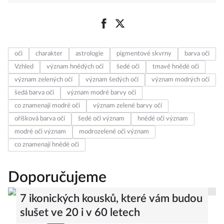
oči
charakter
astrologie
pigmentové skvrny
barva očí
Vzhled
význam hnědých očí
šedé oči
tmavě hnědé oči
význam zelených očí
význam šedých očí
význam modrých očí
šedá barva očí
význam modré barvy očí
co znamenají modré oči
význam zelené barvy očí
oříšková barva očí
šedé oči význam
hnědé oči význam
modré oči význam
modrozelené oči význam
co znamenají hnědé oči
Doporučujeme
7 ikonických kousků, které vám budou
slušet ve 20 i v 60 letech