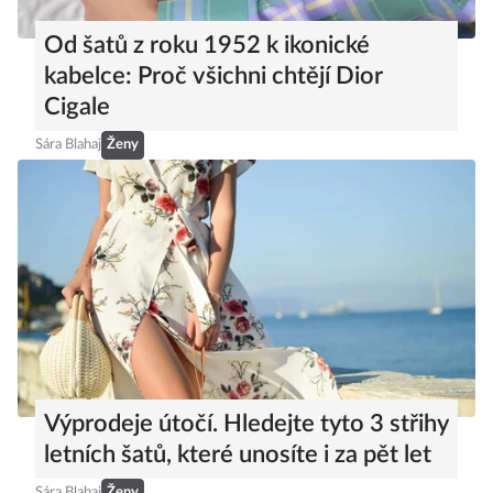
Od šatů z roku 1952 k ikonické
kabelce: Proč všichni chtějí Dior
Cigale
Sára Blahaj
Ženy
Výprodeje útočí. Hledejte tyto 3 střihy
letních šatů, které unosíte i za pět let
Sára Blahaj
Ženy