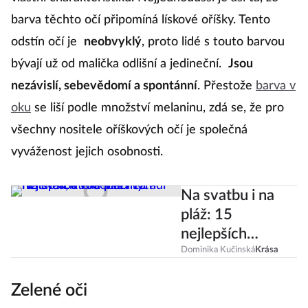
barva těchto očí připomíná lískové oříšky. Tento
odstín očí je
neobvyklý
, proto lidé s touto barvou
bývají už od malička odlišní a jedineční.
Jsou
nezávislí, sebevědomí a spontánní
. Přestože
barva v
oku
se liší podle množství melaninu, zdá se, že pro
všechny nositele oříškových očí je společná
vyváženost jejich osobnosti.
Na svatbu i na
pláž: 15
nejlepších
voděodolných
Dominika Kučinská
Krása
řasenek, které
Zelené oči
vás nezradí