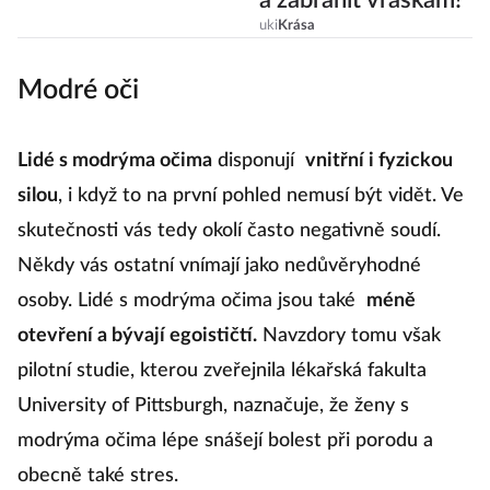
a zabránit vráskám!
uki
Krása
Modré oči
Lidé s modrýma očima
disponují
vnitřní i fyzickou
silou
, i když to na první pohled nemusí být vidět. Ve
skutečnosti vás tedy okolí často negativně soudí.
Někdy vás ostatní vnímají jako nedůvěryhodné
osoby. Lidé s modrýma očima jsou také
méně
otevření a bývají egoističtí.
Navzdory tomu však
pilotní studie, kterou zveřejnila lékařská fakulta
University of Pittsburgh, naznačuje, že ženy s
modrýma očima lépe snášejí bolest při porodu a
obecně také stres.