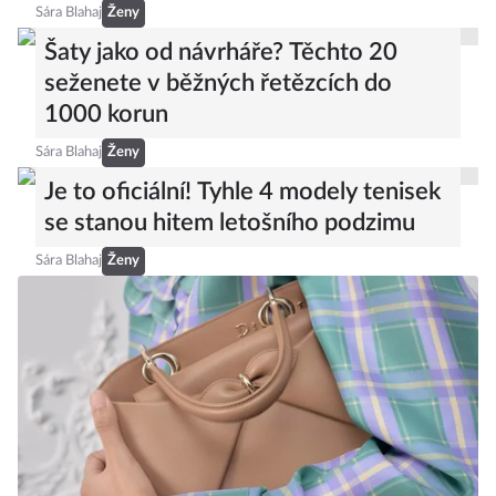
Sára Blahaj
Ženy
Šaty jako od návrháře? Těchto 20
seženete v běžných řetězcích do
1000 korun
Sára Blahaj
Ženy
Je to oficiální! Tyhle 4 modely tenisek
se stanou hitem letošního podzimu
Sára Blahaj
Ženy