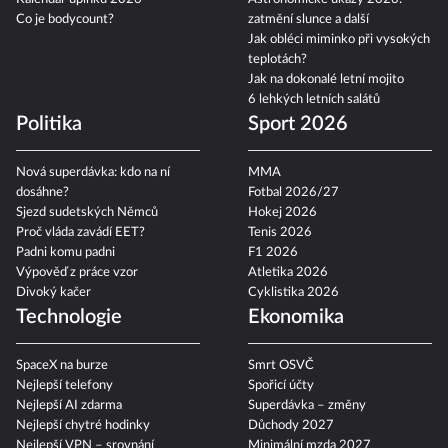
Co je bodycount?
zatmění slunce a další
Jak obléci miminko při vysokých
teplotách?
Jak na dokonalé letní mojito
6 lehkých letních salátů
Politika
Sport 2026
Nová superdávka: kdo na ní
MMA
dosáhne?
Fotbal 2026/27
Sjezd sudetských Němců
Hokej 2026
Proč vláda zavádí EET?
Tenis 2026
Padni komu padni
F1 2026
Výpověď z práce vzor
Atletika 2026
Divoký kačer
Cyklistika 2026
Technologie
Ekonomika
SpaceX na burze
Smrt OSVČ
Nejlepší telefony
Spořicí účty
Nejlepší AI zdarma
Superdávka – změny
Nejlepší chytré hodinky
Důchody 2027
Nejlepší VPN – srovnání
Minimální mzda 2027