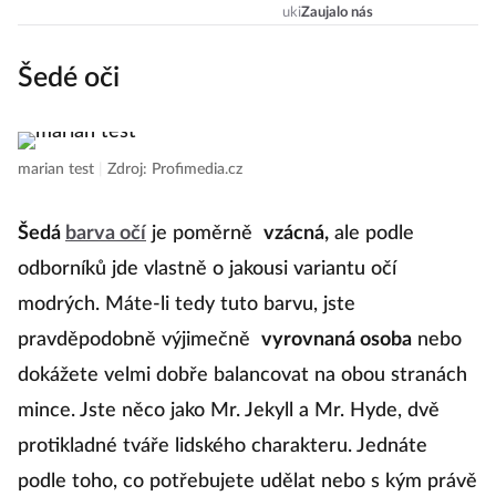
opticky zvětšuje
uki
Zaujalo nás
oči?
Šedé oči
marian test
|
Zdroj: Profimedia.cz
Šedá
barva očí
je poměrně
vzácná,
ale podle
odborníků jde vlastně o jakousi variantu očí
modrých. Máte-li tedy tuto barvu, jste
pravděpodobně výjimečně
vyrovnaná osoba
nebo
dokážete velmi dobře balancovat na obou stranách
mince. Jste něco jako Mr. Jekyll a Mr. Hyde, dvě
protikladné tváře lidského charakteru. Jednáte
podle toho, co potřebujete udělat nebo s kým právě