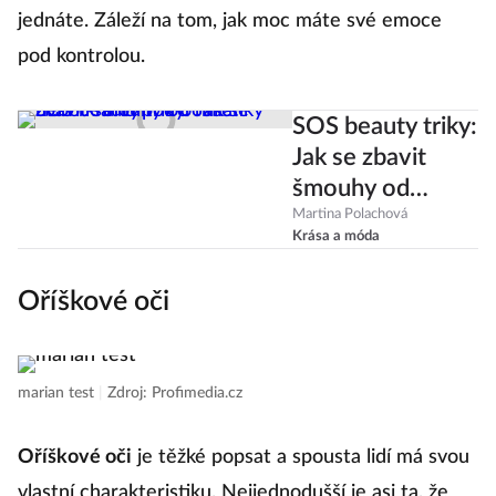
jednáte. Záleží na tom, jak moc máte své emoce
pod kontrolou.
SOS beauty triky:
Jak se zbavit
šmouhy od
řasenky nebo
Martina Polachová
Krása a móda
kruhů pod
očima?
Oříškové oči
marian test
|
Zdroj: Profimedia.cz
Oříškové oči
je těžké popsat a spousta lidí má svou
vlastní charakteristiku. Nejjednodušší je asi ta, že