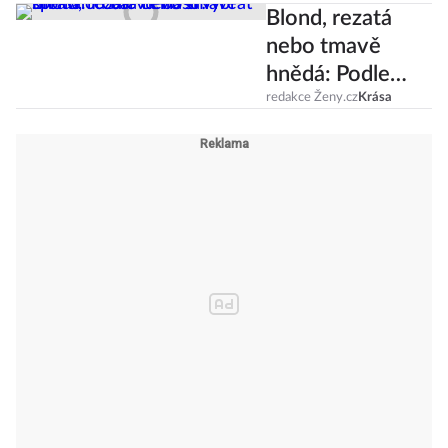
Blond, rezatá
nebo tmavě
hnědá: Podle
čeho si vybrat
redakce Ženy.cz
Krása
správnou barvu
vlasů?