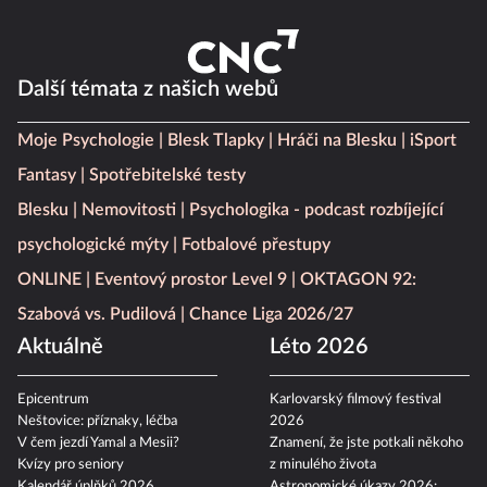
Další témata z našich webů
Moje Psychologie
Blesk Tlapky
Hráči na Blesku
iSport
Fantasy
Spotřebitelské testy
Blesku
Nemovitosti
Psychologika - podcast rozbíjející
psychologické mýty
Fotbalové přestupy
ONLINE
Eventový prostor Level 9
OKTAGON 92:
Szabová vs. Pudilová
Chance Liga 2026/27
Aktuálně
Léto 2026
Epicentrum
Karlovarský filmový festival
Neštovice: příznaky, léčba
2026
V čem jezdí Yamal a Mesii?
Znamení, že jste potkali někoho
Kvízy pro seniory
z minulého života
Kalendář úplňků 2026
Astronomické úkazy 2026: