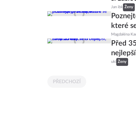
Jan ibk
Ženy
Poznejt
které se
Magdaléna Ka
Před 35
nejlepš
uki
Ženy
PŘEDCHOZÍ