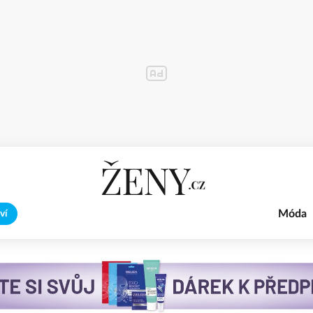
Móda
ví