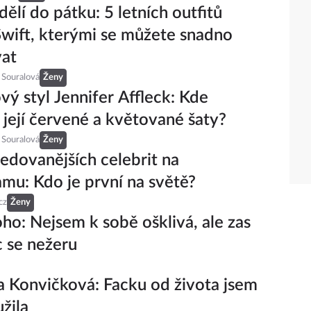
ělí do pátku: 5 letních outfitů
Swift, kterými se můžete snadno
vat
 Souralová
Ženy
vý styl Jennifer Affleck: Kde
 její červené a květované šaty?
 Souralová
Ženy
ledovanějších celebrit na
amu: Kdo je první na světě?
cz
Ženy
oho: Nejsem k sobě ošklivá, ale zas
 se nežeru
 Konvičková: Facku od života jsem
užila