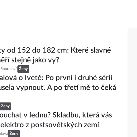
ty od 152 do 182 cm: Které slavné
ří stejně jako vy?
 Souralová
Ženy
lová o Ivetě: Po první i druhé sérii
sela vypnout. A po třetí mě to čeká
Ženy
ouchat v lednu? Skladbu, která vás
a elektro z postsovětských zemí
alová
Ženy