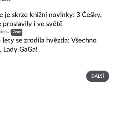
e je skrze knižní novinky: 3 Češky,
 proslavily i ve světě
dlecová
Ženy
 lety se zrodila hvězda: Všechno
í, Lady GaGa!
DALŠÍ