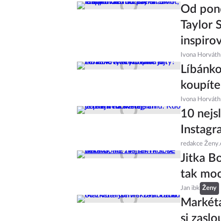
Od pond
Taylor 
inspiro
Ivona Horváth
Líbánko
koupíte
Ivona Horváth
10 nejs
Instagr
redakce Ženy.
Jitka B
tak moc
Jan ibk
Ženy
Markéta
si zaslo