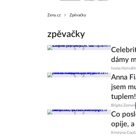
Zeny.cz
Zpěvačky
zpěvačky
Celebri
dámy mě
Ivona Horváth
Anna Fia
jsem mu
tuplem!
Brigita Zemen
Co posl
opije, 
Kristýna Couf