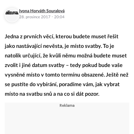
Ivona Horváth Souralová
·
28. prosince 2017
20:04
Jedna z prvních věcí, kterou budete muset řešit
jako nastávající nevěsta, je místo svatby. To je
natolik určující, že kvůli němu možná budete muset
zvolit i jiné datum svatby – tedy pokud bude vaše
vysněné místo v tomto termínu obsazené. Ještě než
se pustíte do vybírání, poradíme vám, jak vybrat
místo na svatbu snů a na co si dát pozor.