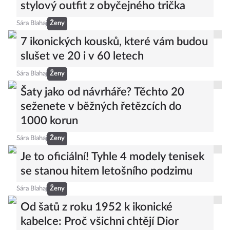
stylový outfit z obyčejného trička
Sára Blahaj
Ženy
7 ikonických kousků, které vám budou
slušet ve 20 i v 60 letech
Sára Blahaj
Ženy
Šaty jako od návrháře? Těchto 20
seženete v běžných řetězcích do
1000 korun
Sára Blahaj
Ženy
Je to oficiální! Tyhle 4 modely tenisek
se stanou hitem letošního podzimu
Sára Blahaj
Ženy
Od šatů z roku 1952 k ikonické
kabelce: Proč všichni chtějí Dior