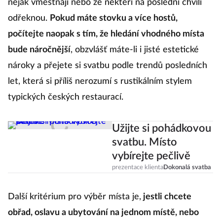
nějak vměstnají nebo že někteří na poslední chvíli
odřeknou.
Pokud máte stovku a více hostů,
počítejte naopak s tím, že hledání vhodného místa
bude náročnější
, obzvlášť máte-li i jisté estetické
nároky a přejete si svatbu podle trendů posledních
let, která si příliš nerozumí s rustikálním stylem
typických českých restaurací.
Užijte si pohádkovou
svatbu. Místo
vybírejte pečlivě
prezentace klienta
Dokonalá svatba
Další kritérium pro výběr místa je,
jestli chcete
obřad, oslavu a ubytování na jednom místě, nebo