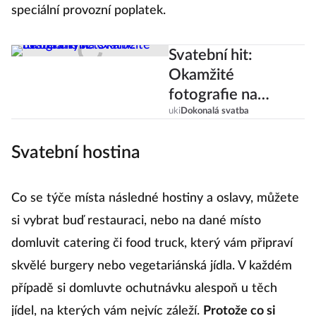
speciální provozní poplatek.
Svatební hit:
Okamžité
fotografie na
svatbě nesmí
uki
Dokonalá svatba
chybět!
Svatební hostina
Co se týče místa následné hostiny a oslavy, můžete
si vybrat buď restauraci, nebo na dané místo
domluvit catering či food truck, který vám připraví
skvělé burgery nebo vegetariánská jídla. V každém
případě si domluvte ochutnávku alespoň u těch
jídel, na kterých vám nejvíc záleží.
Protože co si