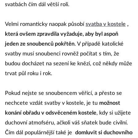
svatbách čím dál větší roli.
Velmi romanticky naopak působí
svatba v kostele
,
která ovšem zpravdila vyžaduje, aby byl aspoň
jeden ze snoubenců pokřtěn
. V případě katolické
svatby musí snoubenci rovněž počítat s tím, že
budou docházet na sezení ke knězi, což někdy může
trvat půl roku i rok.
Pokud nejste se snoubencem věřící, a přesto se
nechcete vzdát svatby v kostele, je tu
možnost
konání obřadu v odsvěceném kostele
, kdy si užijete
duchovní atmofséru, ačkoli váš sňatek bude civilní.
Čím dál populárnější také je
domluvit si duchovního