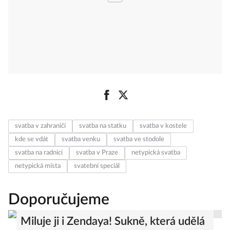
svatba v zahraničí
svatba na statku
svatba v kostele
kde se vdát
svatba venku
svatba ve stodole
svatba na radnici
svatba v Praze
netypická svatba
netypická místa
svatební speciál
Doporučujeme
Miluje ji i Zendaya! Sukně, která udělá