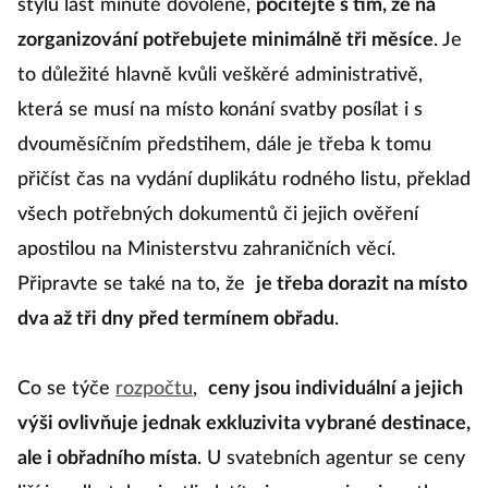
stylu last minute dovolené,
počítejte s tím, že na
zorganizování potřebujete minimálně tři měsíce
. Je
to důležité hlavně kvůli veškěré administrativě,
která se musí na místo konání svatby posílat i s
dvouměsíčním předstihem, dále je třeba k tomu
přičíst čas na vydání duplikátu rodného listu, překlad
všech potřebných dokumentů či jejich ověření
apostilou na Ministerstvu zahraničních věcí.
Připravte se také na to, že
je třeba dorazit na místo
dva až tři dny před termínem obřadu
.
Co se týče
rozpočtu
,
ceny jsou individuální a jejich
výši ovlivňuje jednak exkluzivita vybrané destinace,
ale i obřadního místa
. U svatebních agentur se ceny