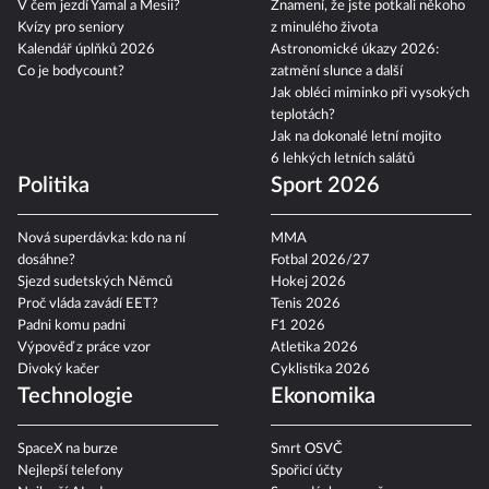
V čem jezdí Yamal a Mesii?
Znamení, že jste potkali někoho
Kvízy pro seniory
z minulého života
Kalendář úplňků 2026
Astronomické úkazy 2026:
Co je bodycount?
zatmění slunce a další
Jak obléci miminko při vysokých
teplotách?
Jak na dokonalé letní mojito
6 lehkých letních salátů
Politika
Sport 2026
Nová superdávka: kdo na ní
MMA
dosáhne?
Fotbal 2026/27
Sjezd sudetských Němců
Hokej 2026
Proč vláda zavádí EET?
Tenis 2026
Padni komu padni
F1 2026
Výpověď z práce vzor
Atletika 2026
Divoký kačer
Cyklistika 2026
Technologie
Ekonomika
SpaceX na burze
Smrt OSVČ
Nejlepší telefony
Spořicí účty