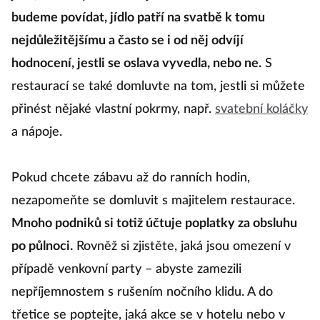
budeme povídat, jídlo patří na svatbě k tomu
nejdůležitějšímu a často se i od něj odvíjí
hodnocení, jestli se oslava vyvedla, nebo ne.
S
restaurací se také domluvte na tom, jestli si můžete
přinést nějaké vlastní pokrmy, např.
svatební koláčky
a nápoje.
Pokud chcete zábavu až do ranních hodin,
nezapomeňte se domluvit s majitelem restaurace.
Mnoho podniků si totiž účtuje poplatky za obsluhu
po půlnoci.
Rovněž si zjistěte, jaká jsou omezení v
případě venkovní party – abyste zamezili
nepříjemnostem s rušením nočního klidu. A do
třetice se poptejte, jaká akce se v hotelu nebo v