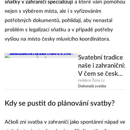
sňatky v zahraničí specializují
a které vám pomohou
nejen s výběrem místa, ale i s vyřizováním
potřebných dokumentů, pohlídají, aby nenastal
problém s legalizací sňatku a v případě potřeby
vyšlou na místo česky mluvícího koordinátora.
Svatební tradice
naše i zahraniční:
V čem se česká
svatba liší třeba
redakce Ženy.cz
Dokonalá svatba
od turecké?
Kdy se pustit do plánování svatby?
Ačkoli zní svatba v zahraničí jako spontánní nápad ve