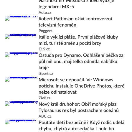
vlastnostmi? Mitsuoka znovu využije
legendární MX-5
Auto.cz
Robert Pattinson oživí kontroverzní
televizní fenomén
Poggers
Itálie vyklízí pláže. První plážové kluby
mizí, turisté změnu pocítí brzy
E15.cz
Ostuda pro Dynamo. Odhlášení béčka za
půl milionu, majitelka odmítla nabídku
kraje
iSport.cz
Microsoft se nepoučil. Ve Windows
potichu instaluje OneDrive Photos, které
nelze odinstalovat
Živě.cz
Nový král druhohor: Obří mořský plaz
Tylosaurus rex byl postrachem oceánů
ABC.cz
Poutáte děti bezpečně? Když rodič udělá
chybu, chytrá autosedačka Thule ho