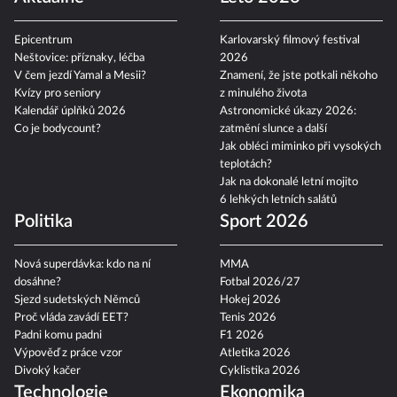
Epicentrum
Karlovarský filmový festival
Neštovice: příznaky, léčba
2026
V čem jezdí Yamal a Mesii?
Znamení, že jste potkali někoho
Kvízy pro seniory
z minulého života
Kalendář úplňků 2026
Astronomické úkazy 2026:
Co je bodycount?
zatmění slunce a další
Jak obléci miminko při vysokých
teplotách?
Jak na dokonalé letní mojito
6 lehkých letních salátů
Politika
Sport 2026
Nová superdávka: kdo na ní
MMA
dosáhne?
Fotbal 2026/27
Sjezd sudetských Němců
Hokej 2026
Proč vláda zavádí EET?
Tenis 2026
Padni komu padni
F1 2026
Výpověď z práce vzor
Atletika 2026
Divoký kačer
Cyklistika 2026
Technologie
Ekonomika