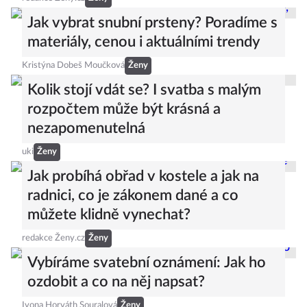
Jak vybrat snubní prsteny? Poradíme s
materiály, cenou i aktuálními trendy
Kristýna Dobeš Moučková
Ženy
Kolik stojí vdát se? I svatba s malým
rozpočtem může být krásná a
nezapomenutelná
uki
Ženy
Jak probíhá obřad v kostele a jak na
radnici, co je zákonem dané a co
můžete klidně vynechat?
redakce Ženy.cz
Ženy
Vybíráme svatební oznámení: Jak ho
ozdobit a co na něj napsat?
Ivona Horváth Souralová
Ženy