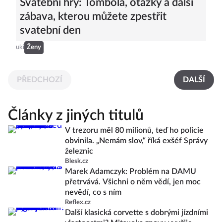
Svatební hry: Tombola, otázky a další
zábava, kterou můžete zpestřit
svatební den
uki
Ženy
PŘEDCHOZÍ
DALŠÍ
Články z jiných titulů
V trezoru měl 80 milionů, teď ho policie
obvinila. „Nemám slov,“ říká exšéf Správy
železnic
Blesk.cz
Marek Adamczyk: Problém na DAMU
přetrvává. Všichni o něm vědí, jen moc
nevědí, co s ním
Reflex.cz
Další klasická corvette s dobrými jízdními