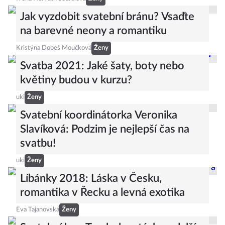
Jak vyzdobit svatební bránu? Vsaďte
na barevné neony a romantiku
Kristýna Dobeš Moučková
Ženy
Svatba 2021: Jaké šaty, boty nebo
květiny budou v kurzu?
uki
Ženy
Svatební koordinátorka Veronika
Slavíková: Podzim je nejlepší čas na
svatbu!
uki
Ženy
Líbánky 2018: Láska v Česku,
romantika v Řecku a levná exotika
Eva Tajanovská
Ženy