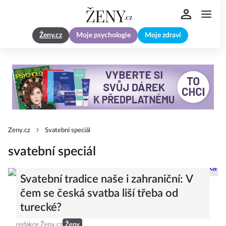
Ženy.cz
Moje psychologie
Moje zdraví
Zeny.cz
Svatební speciál
svatební speciál
Svatební tradice naše i zahraniční: V
čem se česká svatba liší třeba od
turecké?
redakce Ženy.cz
Ženy