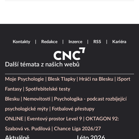
Kontakty
Redakce
Inzerce
RSS
Kariéra
Další témata z našich webů
Moje Psychologie
Blesk Tlapky
Hráči na Blesku
iSport
Fantasy
Spotřebitelské testy
Blesku
Nemovitosti
Psychologika - podcast rozbíjející
psychologické mýty
Fotbalové přestupy
ONLINE
Eventový prostor Level 9
OKTAGON 92:
Szabová vs. Pudilová
Chance Liga 2026/27
Aktuálně
Léto 2026