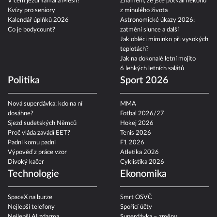
V čem jezdí Yamal a Mesii?
Znamení, že jste potkali někoho
Kvízy pro seniory
z minulého života
Kalendář úplňků 2026
Astronomické úkazy 2026:
Co je bodycount?
zatmění slunce a další
Jak obléci miminko při vysokých
teplotách?
Jak na dokonalé letní mojito
6 lehkých letních salátů
Politika
Sport 2026
Nová superdávka: kdo na ní
MMA
dosáhne?
Fotbal 2026/27
Sjezd sudetských Němců
Hokej 2026
Proč vláda zavádí EET?
Tenis 2026
Padni komu padni
F1 2026
Výpověď z práce vzor
Atletika 2026
Divoký kačer
Cyklistika 2026
Technologie
Ekonomika
SpaceX na burze
Smrt OSVČ
Nejlepší telefony
Spořicí účty
Nejlepší AI zdarma
Superdávka – změny