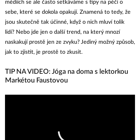
médiích se ale často setkáváme s tipy na péči o
sebe, které se dokola opakují. Znamená to tedy, že
Di
jsou skutečně tak účinné, když o nich mluví tolik
d
lidí? Nebo jde jen o další trend, na který mnozí
z 
naskakují prostě jen ze zvyku? Jediný možný způsob,
v
jak to zjistit, je prostě to zkusit.
vl
li
TIP NA VIDEO: Jóga na doma s lektorkou
t
Markétou Faustovou
li
ps
tř
vš
N