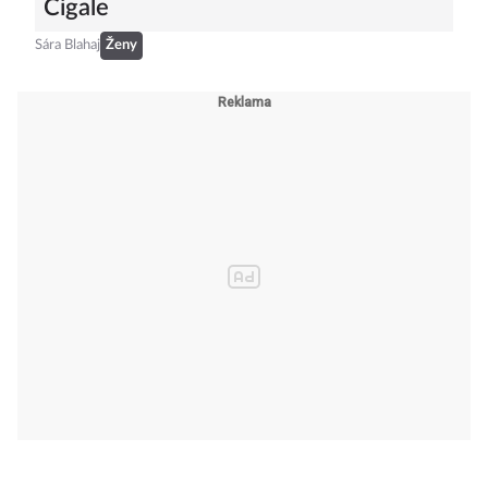
Cigale
Sára Blahaj
Ženy