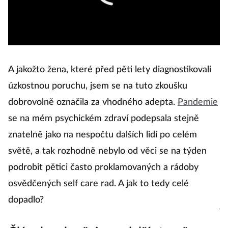
n
m
pr
d
A jakožto žena, které před pěti lety diagnostikovali
o
úzkostnou poruchu, jsem se na tuto zkoušku
ab
dobrovolně označila za vhodného adepta.
Pandemie
se na mém psychickém zdraví podepsala stejně
K
znatelně jako na nespočtu dalších lidí po celém
s 
světě, a tak rozhodně nebylo od věci se na týden
r
podrobit pětici často proklamovaných a rádoby
so
osvědčených self care rad. A jak to tedy celé
p
dopadlo?
je
n