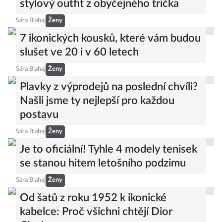
stylový outfit z obyčejného trička
Sára Blahaj
Ženy
7 ikonických kousků, které vám budou
slušet ve 20 i v 60 letech
Sára Blahaj
Ženy
Plavky z výprodejů na poslední chvíli?
Našli jsme ty nejlepší pro každou
postavu
Sára Blahaj
Ženy
Je to oficiální! Tyhle 4 modely tenisek
se stanou hitem letošního podzimu
Sára Blahaj
Ženy
Od šatů z roku 1952 k ikonické
kabelce: Proč všichni chtějí Dior