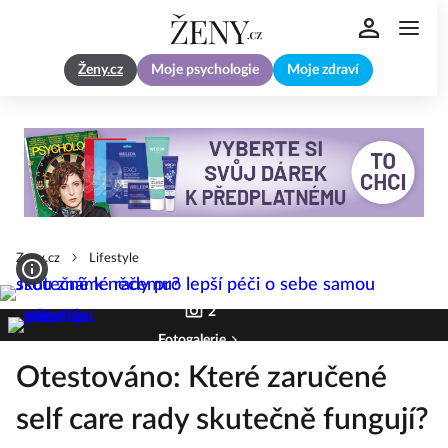
Ženy.cz
Moje psychologie
Moje zdraví
Zeny.cz
Lifestyle
2
Fotogalerie
Otestováno: Které zaručené
self care rady skutečně fungují?