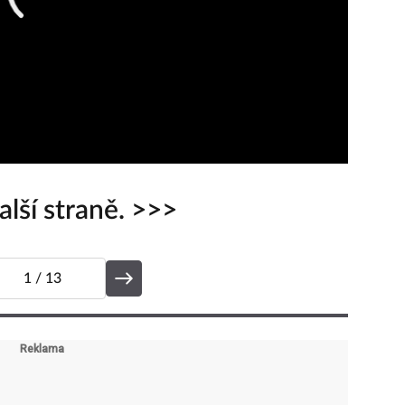
lší straně. >>>
1
/ 13