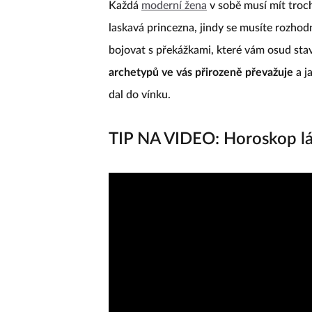
Každá
moderní žena
v sobě musí mít troch
laskavá princezna, jindy se musíte rozhod
bojovat s překážkami, které vám osud stav
archetypů ve vás přirozeně převažuje
a j
dal do vínku.
TIP NA VIDEO: Horoskop l