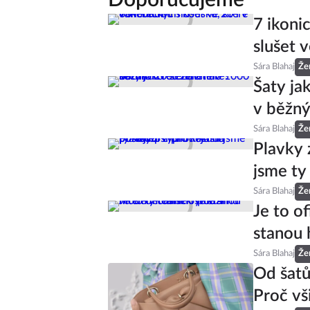
7 ikoni
slušet v
Sára Blahaj
Že
Šaty ja
v běžný
Sára Blahaj
Že
Plavky 
jsme ty
Sára Blahaj
Že
Je to of
stanou 
Sára Blahaj
Že
Od šatů
Proč vš