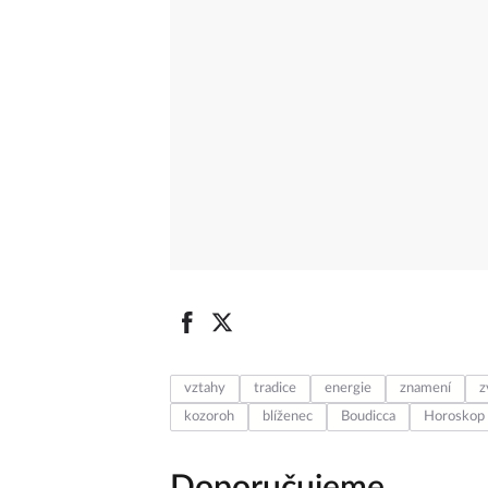
vztahy
tradice
energie
znamení
z
kozoroh
blíženec
Boudicca
Horoskop
Doporučujeme