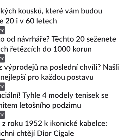
ckých kousků, které vám budou
e 20 i v 60 letech
ny
ko od návrháře? Těchto 20 seženete
ch řetězcích do 1000 korun
ny
z výprodejů na poslední chvíli? Našli
 nejlepší pro každou postavu
ny
iciální! Tyhle 4 modely tenisek se
hitem letošního podzimu
ny
 z roku 1952 k ikonické kabelce:
ichni chtějí Dior Cigale