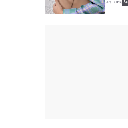
Sára Blahaj
Že