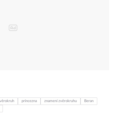
věrokruh
princezna
znamení zvěrokruhu
Beran