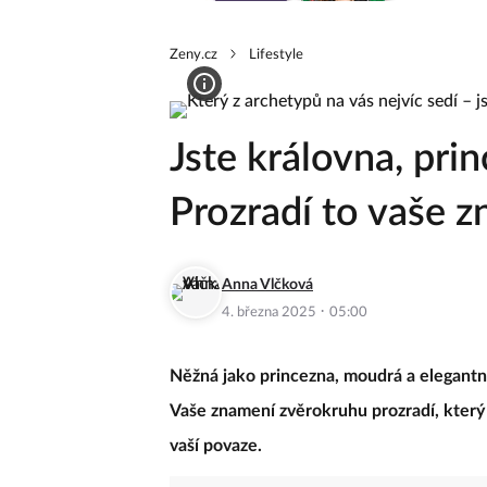
Zeny.cz
Lifestyle
Jste královna, pri
Prozradí to vaše 
Anna Vlčková
·
4. března 2025
05:00
Něžná jako princezna, moudrá a elegantn
Vaše znamení zvěrokruhu prozradí, který 
vaší povaze.