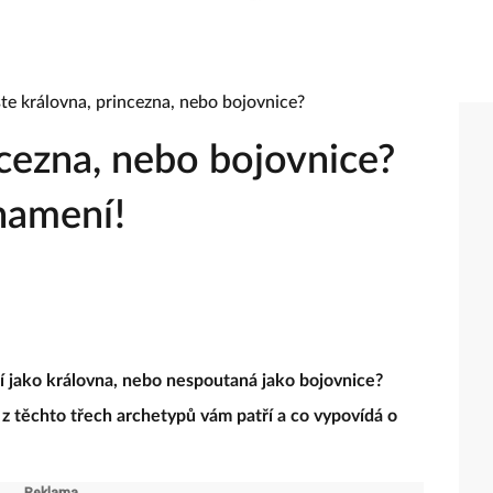
ncezna, nebo bojovnice?
znamení!
í jako královna, nebo nespoutaná jako bojovnice?
z těchto třech archetypů vám patří a co vypovídá o