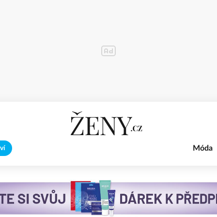
Móda
ví