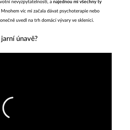
ivotní nevyzpytatelnosti, a
najednou mi všechny ty
. Mnohem víc mi začala dávat psychoterapie nebo
konečně uvedl na trh domácí vývary ve sklenici.
 jarní únavě?