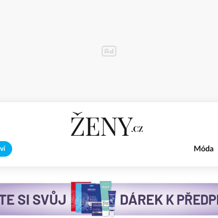
Móda
ví