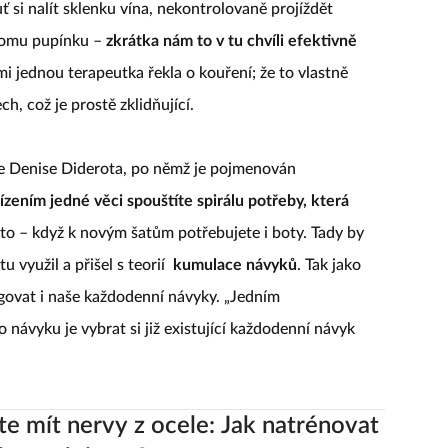
ť si nalít sklenku vína, nekontrolovaně projíždět
dnomu pupínku –
zkrátka nám to v tu chvíli efektivně
mi jednou terapeutka řekla o kouření; že to vlastně
h, což je prostě zklidňující.
le Denise Diderota, po němž je pojmenován
ízením jedné věci spouštíte spirálu potřeby, která
 to – když k novým šatům potřebujete i boty. Tady by
 využil a přišel s teorií
kumulace návyků
. Tak jako
ngovat i naše každodenní návyky. „Jedním
návyku je vybrat si již existující každodenní návyk
e mít nervy z ocele: Jak natrénovat