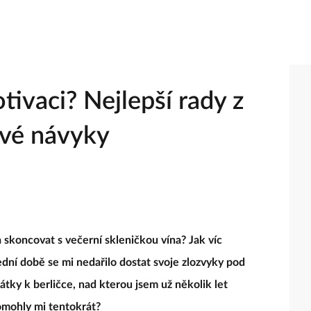
tivaci? Nejlepší rady z
ové návyky
 skoncovat s večerní skleničkou vína? Jak víc
ední době se mi nedařilo dostat svoje zlozvyky pod
átky k berličce, nad kterou jsem už několik let
omohly mi tentokrát?