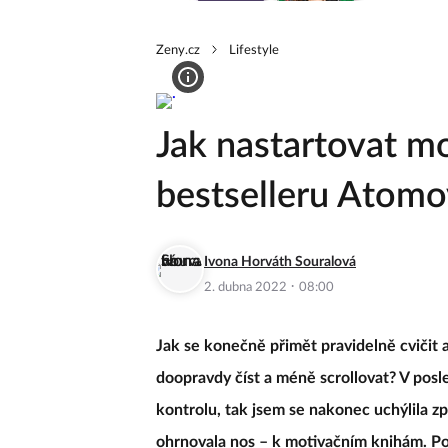
Zeny.cz
Lifestyle
Jak nastartovat mo
bestselleru Atom
Ivona Horváth Souralová
·
2. dubna 2022
08:00
Jak se konečně přimět pravidelně cvičit a
doopravdy číst a méně scrollovat? V posl
kontrolu, tak jsem se nakonec uchýlila zp
ohrnovala nos – k motivačním knihám. P