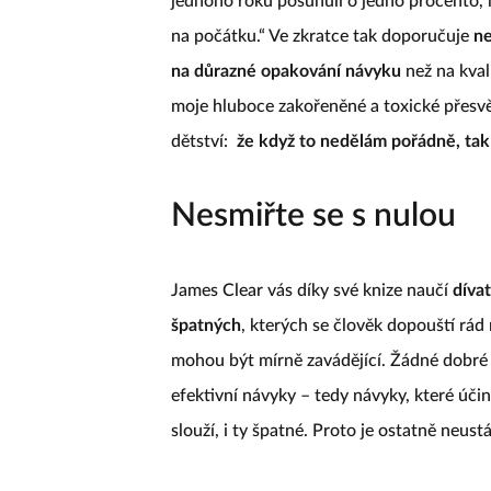
jednoho roku posunuli o jedno procento, n
na počátku.“ Ve zkratce tak doporučuje
ne
na důrazné opakování návyku
než na kval
moje hluboce zakořeněné a toxické přesvěd
dětství:
že když to nedělám pořádně, tak
Nesmiřte se s nulou
James Clear vás díky své knize naučí
díva
špatných
, kterých se člověk dopouští rád
mohou být mírně zavádějící. Žádné dobré 
efektivní návyky – tedy návyky, které úč
slouží, i ty špatné. Proto je ostatně neust