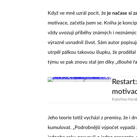
Když ve mně uzrál pocit, že
je načase si z
motivace, začetla jsem se. Kniha je koncip
vždy uvozují příběhy známých i neznámých 
výrazně usnadnil život. Sám autor popisuje
utrpěl pálkou takovou šlupku, že prodělal
týmu se pak znovu stal jen díky „dlouhé ř
Restart:
motivac
Kateřina Horá
Jeho teorie totiž vychází z premisy, že 
kumulovat. „Podrobnější výpočet vypadá 