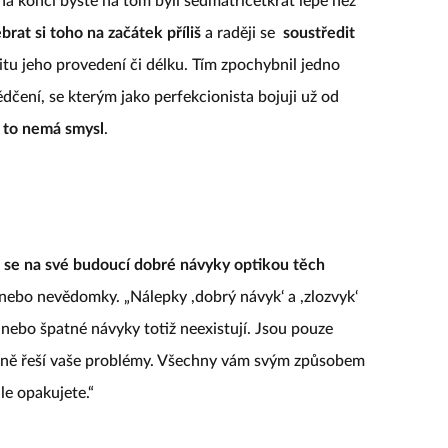
a konci byste na tom byli sedmatřicetkrát lépe než
brat si toho na začátek příliš
a raději se
soustředit
itu jeho provedení či délku. Tím zpochybnil jedno
čení, se kterým jako perfekcionista bojuji už od
 to nemá smysl
.
t se na své budoucí dobré návyky optikou těch
 nebo nevědomky. „Nálepky ,dobrý návyk‘ a ,zlozvyk‘
nebo špatné návyky totiž neexistují. Jsou pouze
inně řeší vaše problémy. Všechny vám svým způsobem
ále opakujete.“