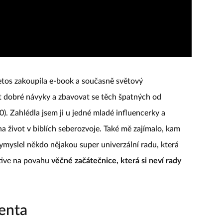
letos zakoupila e-book a současně světový
t dobré návyky a zbavovat se těch špatných od
). Zahlédla jsem ji u jedné mladé influencerky a
na život v biblích seberozvoje. Také mě zajímalo, kam
vymyslel někdo nějakou super univerzální radu, která
ktive na povahu
věčné začátečnice, která si neví rady
enta