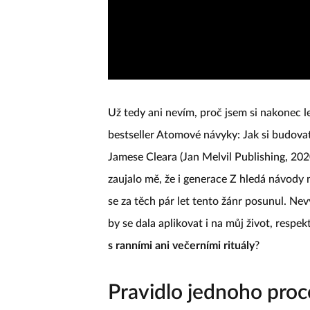
Už tedy ani nevím, proč jsem si nakonec 
bestseller Atomové návyky: Jak si budova
Jamese Cleara (Jan Melvil Publishing, 2020
zaujalo mě, že i generace Z hledá návody 
se za těch pár let tento žánr posunul. Ne
by se dala aplikovat i na můj život, respe
s ranními ani večerními rituály
?
Pravidlo jednoho proc