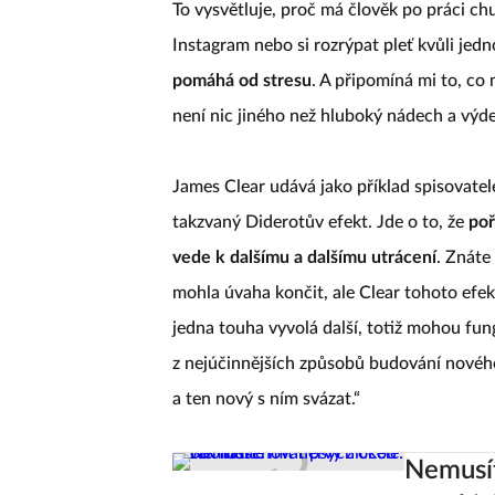
To vysvětluje, proč má člověk po práci chu
Instagram nebo si rozrýpat pleť kvůli je
pomáhá od stresu
. A připomíná mi to, co 
není nic jiného než hluboký nádech a výdec
James Clear udává jako příklad spisovate
takzvaný Diderotův efekt. Jde o to, že
poř
vede k dalšímu a dalšímu utrácení
. Znáte
mohla úvaha končit, ale Clear tohoto efektu
jedna touha vyvolá další, totiž mohou fu
z nejúčinnějších způsobů budování nového 
a ten nový s ním svázat.“
Nemusít