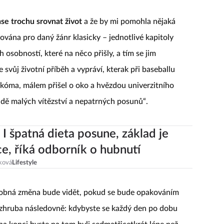
ase trochu srovnat život
a že by mi pomohla nějaká
ována pro daný žánr klasicky – jednotlivé kapitoly
osobností, které na něco přišly, a tím se jim
 svůj životní příběh a vypráví, kterak při baseballu
 kóma, málem přišel o oko a hvězdou univerzitního
adě malých vítězství a nepatrných posunů“.
 I špatná dieta posune, základ je
e, říká odborník o hubnutí
ková
Lifestyle
i drobná změna bude vidět, pokud se bude opakováním
zhruba následovně: kdybyste se každý den po dobu