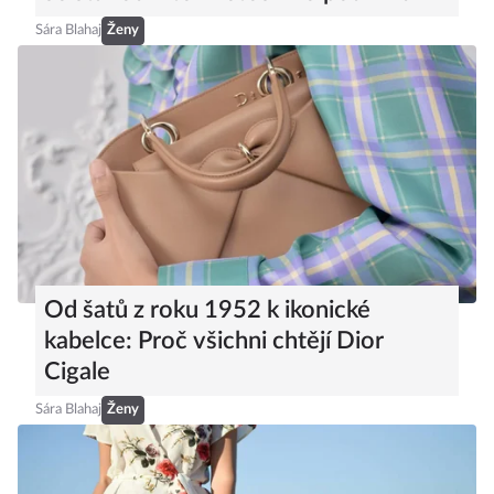
Sára Blahaj
Ženy
Od šatů z roku 1952 k ikonické
kabelce: Proč všichni chtějí Dior
Cigale
Sára Blahaj
Ženy