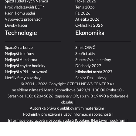
Sjezd sudetských Němců
Hokej 2026
Proč vláda zavádí EET?
Tenis 2026
Padni komu padni
F1 2026
Výpověď z práce vzor
Atletika 2026
Divoký kačer
Cyklistika 2026
Technologie
Ekonomika
SpaceX na burze
Smrt OSVČ
Nejlepší telefony
Spořicí účty
Nejlepší AI zdarma
Superdávka – změny
Nejlepší chytré hodinky
Důchody 2027
Nejlepší VPN – srovnání
Minimální mzda 2027
Netflix filmy a seriály
Senior Pas – slevy
© 2001 - 2026 Copyright
CZECH NEWS CENTER a.s.
se sídlem náměstí Marie Schmolkové 3493/1, 100 00 Praha 10 -
Strašnice, IČO: 02346826, zapsána v OR, sp.zn. B 19490 a dodavatelé
obsahu
Autorská práva k publikovaným materiálům
Podmínky pro užívání služby informační společnosti
Informace o zpracování osobních údajů
Cookies
Nastavení soukromí
Vlastnická struktura
Jednotná kontaktní místa / Single Points of Contact
Etický kodex