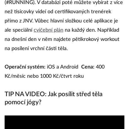
(#RUNNING). V databázi poté můžete vybírat z více
hl
než tisícovky videí od certifikovaných trenérek
m
přímo z JNV. Vůbec hlavní složkou celé aplikace je
m
ale speciální
cvičební plán
na každý den. Například
na dnešní den v něm najdete pětikrokový workout
O
na posílení vrchní části těla.
+ 
Operační systém:
iOS a Android
Cena:
400
Kč/měsíc nebo 1000 Kč/čtvrt roku
TIP NA VIDEO: Jak posílit střed těla
pomocí jógy?