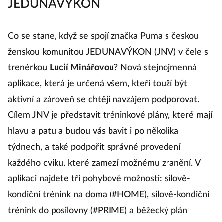
JEDUNAVÝKON
C
Co se stane, když se spojí značka Puma s českou
Ta
ženskou komunitou JEDUNAVÝKON (JNV) v čele s
po
trenérkou
Lucií Minářovou
? Nová stejnojmenná
n
aplikace, která je určená všem, kteří touží být
na
aktivní a zároveň se chtějí navzájem podporovat.
vy
Cílem JNV je představit tréninkové plány, které mají
m
hlavu a patu a budou vás bavit i po několika
(v
týdnech, a také podpořit správné provedení
tě
každého cviku, které zamezí možnému zranění. V
p
aplikaci najdete tři pohybové možnosti: silově-
na
kondiční trénink na doma (#HOME), silově-kondiční
W
trénink do posilovny (#PRIME) a běžecký plán
p