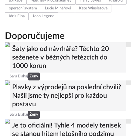
aplikace
Matthew McConaughey
Harry Styles
Android
operační systém
Lucie Minářová
Kate Winsletová
Idris Elba
John Legend
Doporučujeme
Šaty jako od návrháře? Těchto 20
seženete v běžných řetězcích do
1000 korun
Sára Blahaj
Ženy
Plavky z výprodejů na poslední chvíli?
Našli jsme ty nejlepší pro každou
postavu
Sára Blahaj
Ženy
Je to oficiální! Tyhle 4 modely tenisek
se stanou hitem letošního podzimu