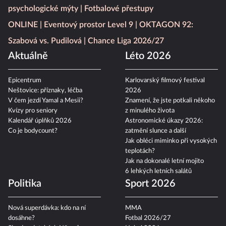
psychologické mýty
Fotbalové přestupy
ONLINE
Eventový prostor Level 9
OKTAGON 92:
Szabová vs. Pudilová
Chance Liga 2026/27
Aktuálně
Léto 2026
Epicentrum
Karlovarský filmový festival
Neštovice: příznaky, léčba
2026
V čem jezdí Yamal a Mesii?
Znamení, že jste potkali někoho
Kvízy pro seniory
z minulého života
Kalendář úplňků 2026
Astronomické úkazy 2026:
Co je bodycount?
zatmění slunce a další
Jak obléci miminko při vysokých
teplotách?
Jak na dokonalé letní mojito
6 lehkých letních salátů
Politika
Sport 2026
Nová superdávka: kdo na ní
MMA
dosáhne?
Fotbal 2026/27