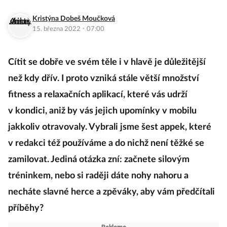
Kristýna Dobeš Moučková
·
15. března 2022
07:00
Cítit se dobře ve svém těle i v hlavě je důležitější
než kdy dřív. I proto vzniká stále větší množství
fitness a relaxačních aplikací, které vás udrží
v kondici, aniž by vás jejich upomínky v mobilu
jakkoliv otravovaly. Vybrali jsme šest appek, které
v redakci též používáme a do nichž není těžké se
zamilovat. Jediná otázka zní: začnete silovým
tréninkem, nebo si raději dáte nohy nahoru a
necháte slavné herce a zpěváky, aby vám předčítali
příběhy?